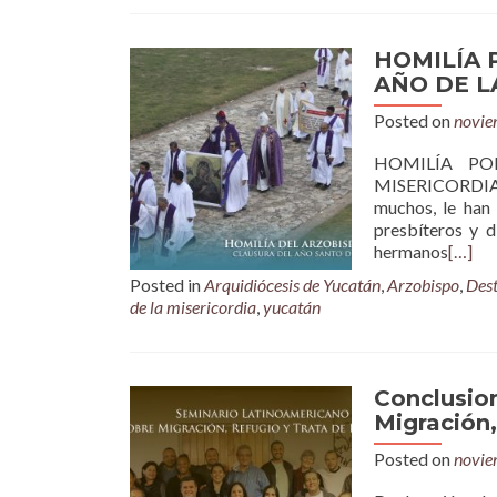
HOMILÍA 
AÑO DE L
Posted on
novie
HOMILÍA PO
MISERICORDIA I
muchos, le han
presbíteros y 
hermanos
[…]
Posted in
Arquidiócesis de Yucatán
,
Arzobispo
,
Des
de la misericordia
,
yucatán
Conclusio
Migración,
Posted on
novie