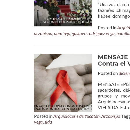
“Una voz clama e
ta’ane’ex ich ma
kape’el domingo A
Posted in
Arquid
arzobispo
,
domingo
,
gustavo rodriguez vega
,
homili
MENSAJE E
Contra el 
Posted on
dicie
MENSAJE EPISC
sacerdotes, di
grupos y movi
Arquidiocesana
VIH-SIDA. Esta 
Posted in
Arquidiócesis de Yucatán
,
Arzobispo
Tag
vega
,
sida