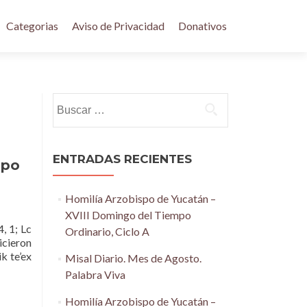
Categorias
Aviso de Privacidad
Donativos
Buscar:
ENTRADAS RECIENTES
mpo
Homilía Arzobispo de Yucatán –
XVIII Domingo del Tiempo
 1; Lc
Ordinario, Ciclo A
icieron
ik te’ex
Misal Diario. Mes de Agosto.
Palabra Viva
Homilía Arzobispo de Yucatán –