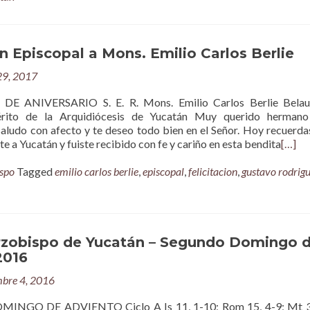
ón Episcopal a Mons. Emilio Carlos Berlie
 29, 2017
DE ANIVERSARIO S. E. R. Mons. Emilio Carlos Berlie Belau
rito de la Arquidiócesis de Yucatán Muy querido hermano
saludo con afecto y te deseo todo bien en el Señor. Hoy recuerda
ste a Yucatán y fuiste recibido con fe y cariño en esta bendita
[…]
spo
Tagged
emilio carlos berlie
,
episcopal
,
felicitacion
,
gustavo rodrig
rzobispo de Yucatán – Segundo Domingo 
2016
mbre 4, 2016
MINGO DE ADVIENTO Ciclo A Is 11, 1-10; Rom 15, 4-9; Mt 3,