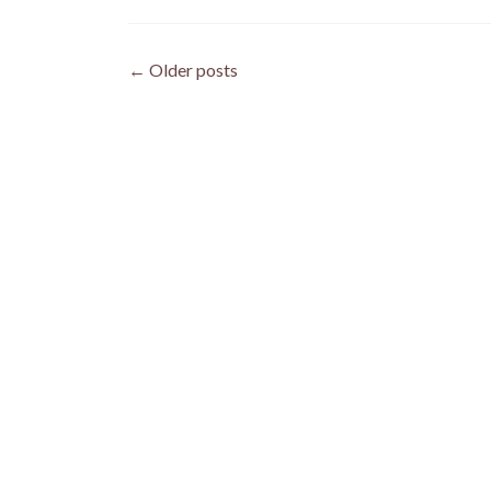
Posts
←
Older posts
navigation