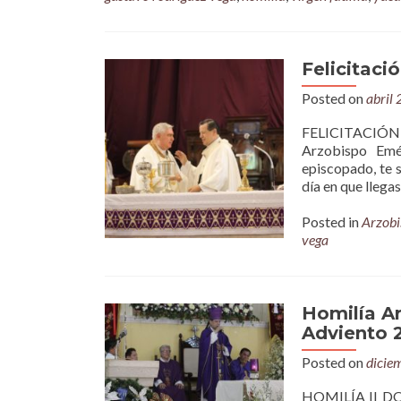
Felicitaci
Posted on
abril
FELICITACIÓN 
Arzobispo Emé
episcopado, te 
día en que llega
Posted in
Arzobi
vega
Homilía A
Adviento 
Posted on
dicie
HOMILÍA II DO