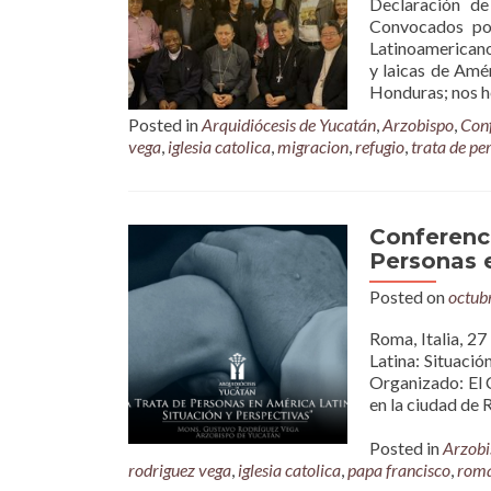
Declaración d
Convocados por
Latinoamericano
y laicas de Amé
Honduras; nos h
Posted in
Arquidiócesis de Yucatán
,
Arzobispo
,
Conf
vega
,
iglesia catolica
,
migracion
,
refugio
,
trata de pe
Conferenci
Personas e
Posted on
octub
Roma, Italia, 
Latina: Situaci
Organizado: El 
en la ciudad de 
Posted in
Arzobi
rodriguez vega
,
iglesia catolica
,
papa francisco
,
rom