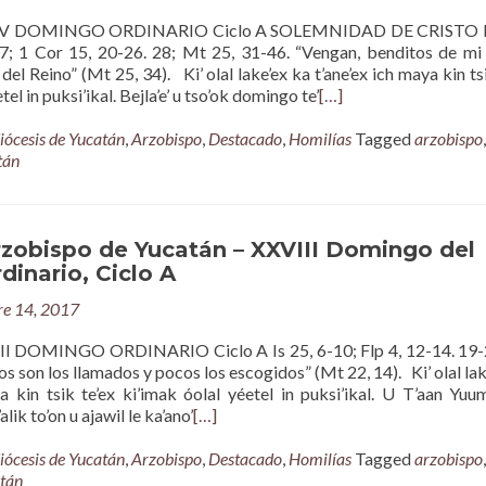
V DOMINGO ORDINARIO Ciclo A SOLEMNIDAD DE CRISTO 
7; 1 Cor 15, 20-26. 28; Mt 25, 31-46. “Vengan, benditos de mi
el Reino” (Mt 25, 34). Ki’ olal lake’ex ka t’ane’ex ich maya kin tsi
tel in puksi’ikal. Bejla’e’ u tso’ok domingo te’
[…]
iócesis de Yucatán
,
Arzobispo
,
Destacado
,
Homilías
Tagged
arzobispo
tán
rzobispo de Yucatán – XXVIII Domingo del
inario, Ciclo A
re 14, 2017
 DOMINGO ORDINARIO Ciclo A Is 25, 6-10; Flp 4, 12-14. 19-
s son los llamados y pocos los escogidos” (Mt 22, 14). Ki’ olal lak
a kin tsik te’ex ki’imak óolal yéetel in puksi’ikal. U T’aan Yuum
lik to’on u ajawil le ka’ano’
[…]
iócesis de Yucatán
,
Arzobispo
,
Destacado
,
Homilías
Tagged
arzobispo
,
tán