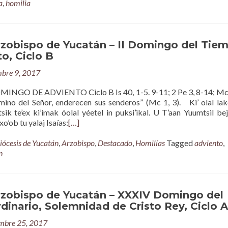
a
,
homilia
rzobispo de Yucatán – II Domingo del Tie
o, Ciclo B
mbre 9, 2017
INGO DE ADVIENTO Ciclo B Is 40, 1-5. 9-11; 2 Pe 3, 8-14; Mc 
mino del Señor, enderecen sus senderos” (Mc 1, 3). Ki’ olal lak
 tsik te’ex ki’imak óolal yéetel in puksi’ikal. U T’aan Yuumtsil bejl
xo’ob tu yalaj Isaías:
[…]
iócesis de Yucatán
,
Arzobispo
,
Destacado
,
Homilías
Tagged
adviento
,
n
rzobispo de Yucatán – XXXIV Domingo del
inario, Solemnidad de Cristo Rey, Ciclo A
mbre 25, 2017