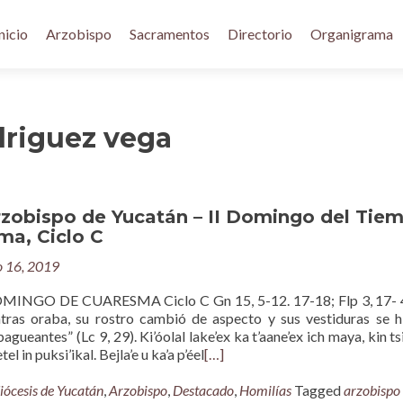
nicio
Arzobispo
Sacramentos
Directorio
Organigrama
driguez vega
rzobispo de Yucatán – II Domingo del Tie
ma, Ciclo C
 16, 2019
INGO DE CUARESMA Ciclo C Gn 15, 5-12. 17-18; Flp 3, 17- 4,
tras oraba, su rostro cambió de aspecto y sus vestiduras se h
gueantes” (Lc 9, 29). Ki’óolal lake’ex ka t’aane’ex ich maya, kin ts
el in puksi’ikal. Bejla’e u ka’a p’éel
[…]
iócesis de Yucatán
,
Arzobispo
,
Destacado
,
Homilías
Tagged
arzobispo