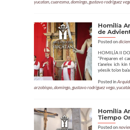
yucatan
,
cuaresma
,
domingo
,
gustavo rodriguez veg
Homilía A
de Advient
Posted on
dicie
HOMILÍA II DOM
“Preparen el ca
t’ane’ex ich kin
yéesik to’on ba’a
Posted in
Arquid
arzobispo
,
domingo
,
gustavo rodriguez vega
,
yucatá
Homilía A
Tiempo Ord
Posted on
novie