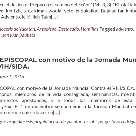
n el desierto: Preparen el camino del Señor” (Mt 3, 3). “Ki’ olal lak
ya, kin tzik te’ex kimak woolal yetel in puksikal. Bejalae tan kinb
dviento, le ki’ilich Ta’an
[…]
iócesis de Yucatán
,
Arzobispo
,
Destacado
,
Homilías
Tagged
adviento
,
a
,
san juan bautista
PISCOPAL con motivo de la Jornada Mun
VIH/SIDA.
mbre 1, 2016
OPAL con motivo de la Jornada Mundial Contra el VIH/SIDA.
áconos, miembros de la vida consagrada, seminaristas, miem
mientos apostólicos, y a todos los miembros de esta I
: ¡Pax! El 1 de diciembre se conmemora la Jornada Mundial co
efeméride quiere hacer un
[…]
ged
arquidiocesis
,
arquidiocesis de yucatan
,
arzobispo
,
gustavo rodrigu