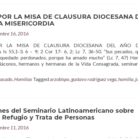
POR LA MISA DE CLAUSURA DIOCESANA 
A MISERICORDIA
mbre 16, 2016
R LA MISA DE CLAUSURA DIOCESANA DEL AÑO 
s 55,1-3. 6 – 9; 2 Cor 17- 6, 2; Lc 7, 36-50. “Sus pecados, 
 quedado perdonados, porque ha amado mucho” (Lc 7, 47) He
diáconos, hermanos y hermanas de la Vida Consagrada, seminar
tacado
,
Homilías
Tagged
arzobispo
,
gustavo rodriguez vega
,
homilia
,
j
nes del Seminario Latinoamericano sobre
 Refugio y Trata de Personas
mbre 11, 2016