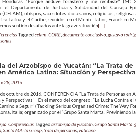
e Honduras “Porque anduve forastero y me recibiste” (Mt 2
 el Departamento de Justicia y Solidaridad del Consejo Epi
 (CELAM), obispos, sacerdotes diocesanos, religiosos, religiosas,
rica Latina y el Caribe, reunidos en el Monte Tabor, Francisco M
emos sentido desafiados ante la grave situación
[…]
erencias
Tagged
celam
,
CORE
,
documento conclusivo
,
gustavo rodri
rsonas
a del Arzobispo de Yucatán: “La Trata de
n América Latina: Situación y Perspectiva
re 28, 2016
27 de octubre de 2016. CONFERENCIA “La Trata de Personas en 
ón y Perspectivas” En el marco del congreso: “La Lucha Contra el
Camino a Seguir” (Tackling Serious Organised Crime: The Way Fo
Roma, Italia; organizado por el “Grupo Santa Marta. Previniendo la
spo
,
Conferencias
Tagged
arzobispo de yucatan
,
Grupo Santa Marta
,
a
,
Santa MArta Group
,
trata de personas
,
vaticano