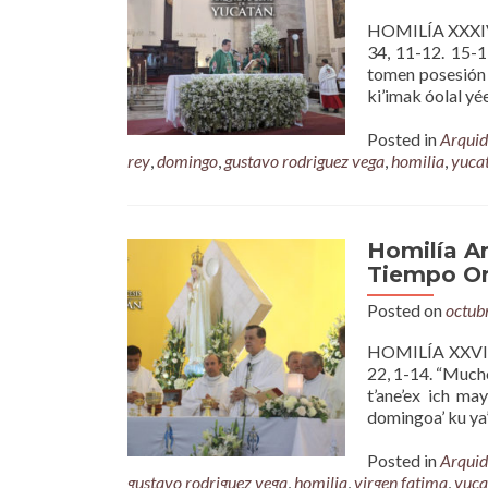
HOMILÍA XXXI
34, 11-12. 15-1
tomen posesión d
ki’imak óolal yée
Posted in
Arquid
rey
,
domingo
,
gustavo rodriguez vega
,
homilia
,
yuca
Homilía A
Tiempo Ord
Posted on
octub
HOMILÍA XXVIII
22, 1-14. “Mucho
t’ane’ex ich may
domingoa’ ku ya’a
Posted in
Arquid
gustavo rodriguez vega
,
homilia
,
virgen fatima
,
yuca