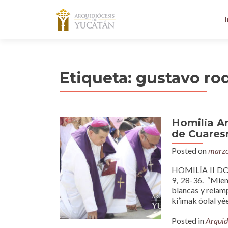
I
Etiqueta:
gustavo ro
Homilía A
de Cuares
Posted on
marzo
HOMILÍA II DOM
9, 28-36. “Mien
blancas y relampa
ki’imak óolal yéet
Posted in
Arquid