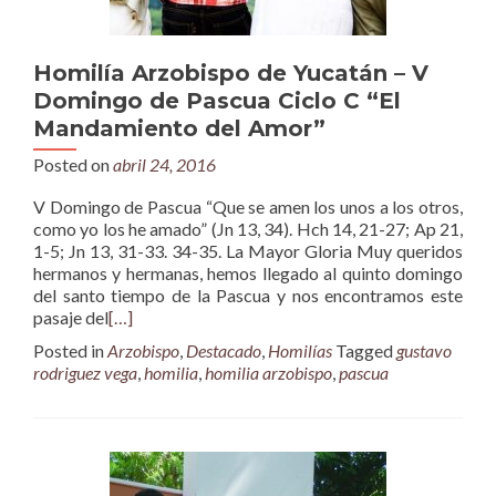
Homilía Arzobispo de Yucatán – V
Domingo de Pascua Ciclo C “El
Mandamiento del Amor”
Posted on
abril 24, 2016
V Domingo de Pascua “Que se amen los unos a los otros,
como yo los he amado” (Jn 13, 34). Hch 14, 21-27; Ap 21,
1-5; Jn 13, 31-33. 34-35. La Mayor Gloria Muy queridos
hermanos y hermanas, hemos llegado al quinto domingo
del santo tiempo de la Pascua y nos encontramos este
pasaje del
[…]
Posted in
Arzobispo
,
Destacado
,
Homilías
Tagged
gustavo
rodriguez vega
,
homilia
,
homilia arzobispo
,
pascua