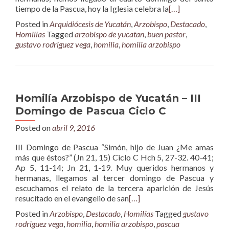
tiempo de la Pascua, hoy la Iglesia celebra la
[…]
Posted in
Arquidiócesis de Yucatán
,
Arzobispo
,
Destacado
,
Homilías
Tagged
arzobispo de yucatan
,
buen pastor
,
gustavo rodriguez vega
,
homilia
,
homilia arzobispo
Homilía Arzobispo de Yucatán – III
Domingo de Pascua Ciclo C
Posted on
abril 9, 2016
III Domingo de Pascua “Simón, hijo de Juan ¿Me amas
más que éstos?” (Jn 21, 15) Ciclo C Hch 5, 27-32. 40-41;
Ap 5, 11-14; Jn 21, 1-19. Muy queridos hermanos y
hermanas, llegamos al tercer domingo de Pascua y
escuchamos el relato de la tercera aparición de Jesús
resucitado en el evangelio de san
[…]
Posted in
Arzobispo
,
Destacado
,
Homilías
Tagged
gustavo
rodriguez vega
,
homilia
,
homilia arzobispo
,
pascua