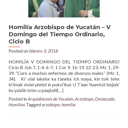
Homilía Arzobispo de Yucatán – V
Domingo del Tiempo Ordinario,
Ciclo B
Posted on
febrero 3, 2018
HOMILÍA V DOMINGO DEL TIEMPO ORDINARIO
Ciclo B Job 7, 1-4. 6-7; 1 Cor 9, 16-19. 22-23; Mc 1, 29-
39. “Curó a muchos enfermos de diversos males” (Mc 1,
34). Ki’ olal lake’ex ka t’ane’ex ich maya, kin tsik te’ex
ki’imak óolal yéetel in puksi’ikal. U T’aan Yuumtsil bejla’e’
ku ya’alik to’on, u páajtalil
[…]
Posted in
Arquidiócesis de Yucatán
,
Arzobispo
,
Destacado
,
Homilías
Tagged
arzobispo
,
homilia