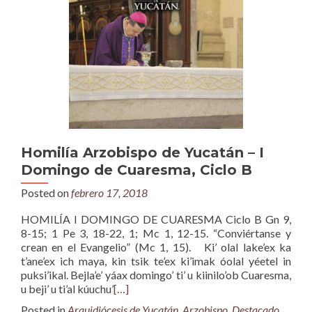
Homilía Arzobispo de Yucatán – I
Domingo de Cuaresma, Ciclo B
Posted on
febrero 17, 2018
HOMILÍA I DOMINGO DE CUARESMA Ciclo B Gn 9,
8-15; 1 Pe 3, 18-22, 1; Mc 1, 12-15. “Conviértanse y
crean en el Evangelio” (Mc 1, 15). Ki’ olal lake’ex ka
t’ane’ex ich maya, kin tsik te’ex ki’imak óolal yéetel in
puksi’ikal. Bejla’e’ yáax domingo’ ti’ u kiinilo’ob Cuaresma,
u beji’ u ti’al kúuchu’
[…]
Posted in
Arquidiócesis de Yucatán
,
Arzobispo
,
Destacado
,