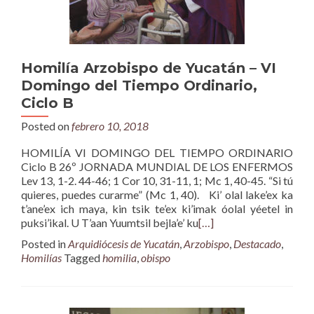
Homilía Arzobispo de Yucatán – VI
Domingo del Tiempo Ordinario,
Ciclo B
Posted on
febrero 10, 2018
HOMILÍA VI DOMINGO DEL TIEMPO ORDINARIO
Ciclo B 26º JORNADA MUNDIAL DE LOS ENFERMOS
Lev 13, 1-2. 44-46; 1 Cor 10, 31-11, 1; Mc 1, 40-45. “Si tú
quieres, puedes curarme” (Mc 1, 40). Ki’ olal lake’ex ka
t’ane’ex ich maya, kin tsik te’ex ki’imak óolal yéetel in
puksi’ikal. U T’aan Yuumtsil bejla’e’ ku
[…]
Posted in
Arquidiócesis de Yucatán
,
Arzobispo
,
Destacado
,
Homilías
Tagged
homilia
,
obispo