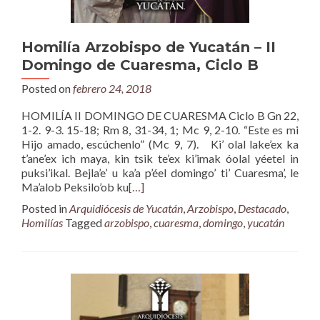
Homilía Arzobispo de Yucatán – II
Domingo de Cuaresma, Ciclo B
Posted on
febrero 24, 2018
HOMILÍA II DOMINGO DE CUARESMA Ciclo B Gn 22,
1-2. 9-3. 15-18; Rm 8, 31-34, 1; Mc 9, 2-10. “Este es mi
Hijo amado, escúchenlo” (Mc 9, 7). Ki’ olal lake’ex ka
t’ane’ex ich maya, kin tsik te’ex ki’imak óolal yéetel in
puksi’ikal. Bejla’e’ u ka’a p’éel domingo’ ti’ Cuaresma’, le
Ma’alob Peksilo’ob ku
[…]
Posted in
Arquidiócesis de Yucatán
,
Arzobispo
,
Destacado
,
Homilías
Tagged
arzobispo
,
cuaresma
,
domingo
,
yucatán