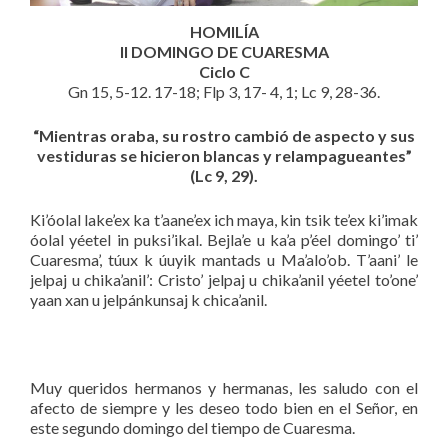
HOMILÍA
II DOMINGO DE CUARESMA
Ciclo C
Gn 15, 5-12. 17-18; Flp 3, 17- 4, 1; Lc 9, 28-36.
“Mientras oraba, su rostro cambió de aspecto y sus
vestiduras se hicieron blancas y relampagueantes”
(Lc 9, 29).
Ki’óolal lake’ex ka t’aane’ex ich maya, kin tsik te’ex ki’imak
óolal yéetel in puksi’ikal. Bejla’e u ka’a p’éel domingo’ ti’
Cuaresma’, túux k úuyik mantads u Ma’alo’ob. T’aani’ le
jelpaj u chika’anil’: Cristo’ jelpaj u chika’anil yéetel to’one’
yaan xan u jelpánkunsaj k chica’anil.
Muy queridos hermanos y hermanas, les saludo con el
afecto de siempre y les deseo todo bien en el Señor, en
este segundo domingo del tiempo de Cuaresma.