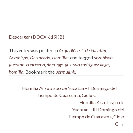
Descargar (DOCX, 619KB)
This entry was posted in
Arquidiócesis de Yucatán
,
Arzobispo
,
Destacado
,
Homilías
and tagged
arzobispo
yucatan
,
cuaresma
,
domingo
,
gustavo rodriguez vega
,
homilia
. Bookmark the
permalink
.
Post
←
Homilía Arzobispo de Yucatán – I Domingo del
Tiempo de Cuaresma, Ciclo C
navigation
Homilía Arzobispo de
Yucatán – III Domingo del
Tiempo de Cuaresma, Ciclo
C
→