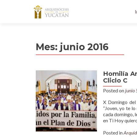
I
Mes:
junio 2016
Homilía A
Cliclo C
Posted on
junio
X Domingo del 
“Joven, yo te l
cada domingo, l
en Ti Hoy quier
Posted in
Arquid