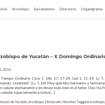
nicio
Arzobispo
Sacramentos
Directorio
Organigrama
rzobispo de Yucatán – X Domingo Ordinari
 5, 2016
Tiempo Ordinario Ciclo C 1Re 17, 17-24; Gal 1, 11-19; Lc 7,
o mando: Levántate” (Lc 7, 14) Muy queridos hermanos y herman
es saludo atentamente y les deseo todo bien en el Señor. Dios Ha 
o saludar especialmente a todos
[…]
iócesis de Yucatán
,
Arzobispo
,
Destacado
,
Homilías
Tagged
arzobispo
,