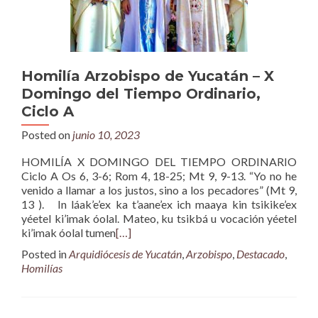
Homilía Arzobispo de Yucatán – X
Domingo del Tiempo Ordinario,
Ciclo A
Posted on
junio 10, 2023
HOMILÍA X DOMINGO DEL TIEMPO ORDINARIO
Ciclo A Os 6, 3-6; Rom 4, 18-25; Mt 9, 9-13. “Yo no he
venido a llamar a los justos, sino a los pecadores” (Mt 9,
13 ). In láak’e’ex ka t’aane’ex ich maaya kin tsikike’ex
yéetel ki’imak óolal. Mateo, ku tsikbá u vocación yéetel
ki’imak óolal tumen
[…]
Posted in
Arquidiócesis de Yucatán
,
Arzobispo
,
Destacado
,
Homilías