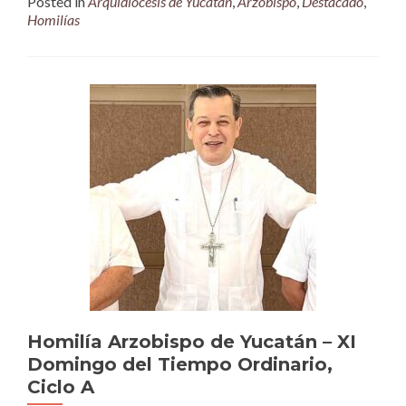
Posted in
Arquidiócesis de Yucatán
,
Arzobispo
,
Destacado
,
Homilías
Homilía Arzobispo de Yucatán – XI
Domingo del Tiempo Ordinario,
Ciclo A