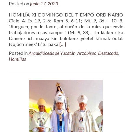
Posted on
junio 17, 2023
HOMILÍA XI DOMINGO DEL TIEMPO ORDINARIO
Ciclo A Ex 19, 2-6; Rom 5, 6-11; Mt 9, 36 – 10, 8.
“Rueguen, por lo tanto, al dueño de la mies que envíe
trabajadores a sus campos” (Mt 9, 38). In láake’ex ka
t’aane’ex ich maaya kin tsikike’ex yéetel ki’imak óolal.
Nojoch méek’ ti’ tu láakal
[…]
Posted in
Arquidiócesis de Yucatán
,
Arzobispo
,
Destacado
,
Homilías