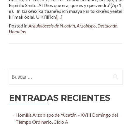
Espíritu Santo. Al Dios que era, que es y que vendrá”(Ap 1,
8). In láake’ex ka t’aane’ex ich maaya kin tsikike’ex yéetel
ki’imak óolal. U Ki’ili’ich
[…]
Posted in
Arquidiócesis de Yucatán
,
Arzobispo
,
Destacado
,
Homilías
Posts
navigation
Buscar:
ENTRADAS RECIENTES
Homilía Arzobispo de Yucatán – XVIII Domingo del
Tiempo Ordinario, Ciclo A