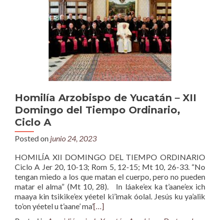
Homilía Arzobispo de Yucatán – XII
Domingo del Tiempo Ordinario,
Ciclo A
Posted on
junio 24, 2023
HOMILÍA XII DOMINGO DEL TIEMPO ORDINARIO
Ciclo A Jer 20, 10-13; Rom 5, 12-15; Mt 10, 26-33. “No
tengan miedo a los que matan el cuerpo, pero no pueden
matar el alma” (Mt 10, 28). In láake’ex ka t’aane’ex ich
maaya kin tsikike’ex yéetel ki’imak óolal. Jesús ku ya’alik
to’on yéetel u t’aane’ ma’
[…]