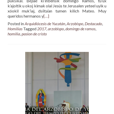
puksikal. Bejlaé ki’inbensik domingo Ramos, tu’ux
k’ajoltik u okoj kimak olal Jesús te Jerusalen yeteel uyik u
xóokil muk’iaj, dsíita’an tumen kilich Mateo. Muy
queridos hermanos y
[…]
Posted in
Arquidiócesis de Yucatán
,
Arzobispo
,
Destacado
,
Homilías
Tagged
2017
,
arzobispo
,
domingo de ramos
,
homilia
,
pasion de cristo