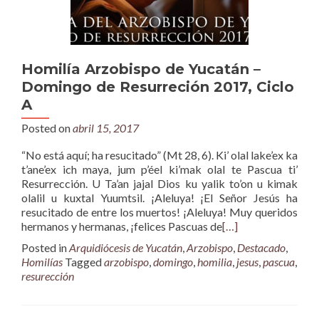
Homilía Arzobispo de Yucatán –
Domingo de Resurreción 2017, Ciclo
A
Posted on
abril 15, 2017
“No está aquí; ha resucitado” (Mt 28, 6). Ki’ olal lake’ex ka
t’ane’ex ich maya, jum p’éel ki’mak olal te Pascua ti’
Resurrección. U Ta’an jajal Dios ku yalik to’on u kimak
olalil u kuxtal Yuumtsil. ¡Aleluya! ¡El Señor Jesús ha
resucitado de entre los muertos! ¡Aleluya! Muy queridos
hermanos y hermanas, ¡felices Pascuas de
[…]
Posted in
Arquidiócesis de Yucatán
,
Arzobispo
,
Destacado
,
Homilías
Tagged
arzobispo
,
domingo
,
homilia
,
jesus
,
pascua
,
resurección