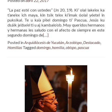
Posted on
abril 22, 2017
“La paz esté con ustedes” (Jn 20, 19). Ki’ olal lake’ex ka
t’ane’ex ich maya, kin tsik te’ex ki’imak óolal yéetel in
puksikal. Te u ka’a p’éel domingo ti’ Pascua, Jesús ku
dsáik je’dse’el ti u aj kambalo’ob. Muy queridos hermanos
y hermanas les saludo con el afecto de siempre en este
segundo domingo de
[…]
Posted in
Arquidiócesis de Yucatán
,
Arzobispo
,
Destacado
,
Homilías
Tagged
domingo
,
homilia
,
obispo
,
pascua