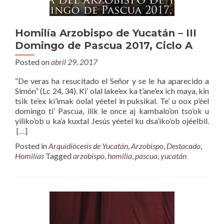
Homilía Arzobispo de Yucatán – III
Domingo de Pascua 2017, Ciclo A
Posted on
abril 29, 2017
“De veras ha resucitado el Señor y se le ha aparecido a
Simón” (Lc 24, 34). Ki’ olal lake’ex ka t’ane’ex ich maya, kin
tsik te’ex ki’imak óolal yéetel in puksikal. Te’ u oox p’éel
domingo ti’ Pascua, ilik le once aj kambalo’on tso’ok u
yiliko’ob u ka’a kuxtal Jesús yéetel ku dsa’iko’ob ojéelbil.
[…]
Posted in
Arquidiócesis de Yucatán
,
Arzobispo
,
Destacado
,
Homilías
Tagged
arzobispo
,
homilia
,
pascua
,
yucatán