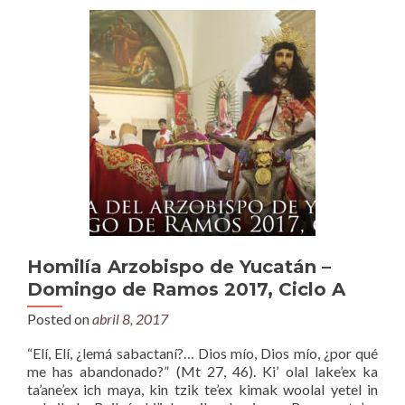
Homilía Arzobispo de Yucatán –
Domingo de Ramos 2017, Ciclo A
Posted on
abril 8, 2017
“Elí, Elí, ¿lemá sabactaní?… Dios mío, Dios mío, ¿por qué
me has abandonado?” (Mt 27, 46). Ki’ olal lake’ex ka
ta’ane’ex ich maya, kin tzik te’ex kimak woolal yetel in