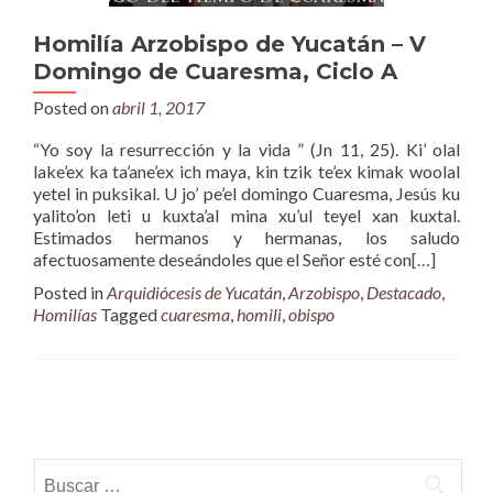
Homilía Arzobispo de Yucatán – V
Domingo de Cuaresma, Ciclo A
Posted on
abril 1, 2017
“Yo soy la resurrección y la vida ” (Jn 11, 25). Ki’ olal
lake’ex ka ta’ane’ex ich maya, kin tzik te’ex kimak woolal
yetel in puksikal. U jo’ pe’el domingo Cuaresma, Jesús ku
yalito’on leti u kuxta’al mina xu’ul teyel xan kuxtal.
Estimados hermanos y hermanas, los saludo
afectuosamente deseándoles que el Señor esté con
[…]
Posted in
Arquidiócesis de Yucatán
,
Arzobispo
,
Destacado
,
Homilías
Tagged
cuaresma
,
homili
,
obispo
Posts
navigation
Buscar: