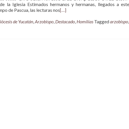
 de la Iglesia Estimados hermanos y hermanas, llegados a est
po de Pascua, las lecturas nos
[…]
iócesis de Yucatán
,
Arzobispo
,
Destacado
,
Homilías
Tagged
arzobispo
,