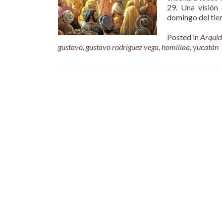
29. Una visión
domingo del tiem
Posted in
Arquid
gustavo
,
gustavo rodriguez vega
,
homiliaa
,
yucatán
Posts
navigation