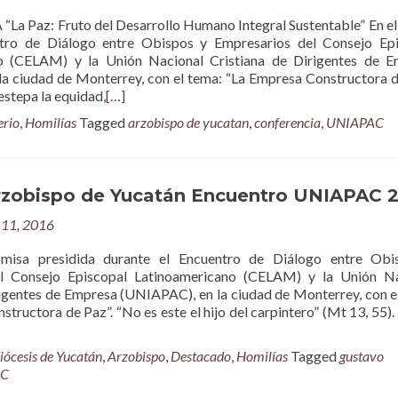
 Paz: Fruto del Desarrollo Humano Integral Sustentable” En e
ntro de Diálogo entre Obispos y Empresarios del Consejo Ep
o (CELAM) y la Unión Nacional Cristiana de Dirigentes de E
a ciudad de Monterrey, con el tema: “La Empresa Constructora d
estepa la equidad,
[…]
erio
,
Homilías
Tagged
arzobispo de yucatan
,
conferencia
,
UNIAPAC
rzobispo de Yucatán Encuentro UNIAPAC 
11, 2016
 misa presidida durante el Encuentro de Diálogo entre Obi
l Consejo Episcopal Latinoamericano (CELAM) y la Unión Na
rigentes de Empresa (UNIAPAC), en la ciudad de Monterrey, con e
tructora de Paz”. “No es este el hijo del carpintero” (Mt 13, 55).
iócesis de Yucatán
,
Arzobispo
,
Destacado
,
Homilías
Tagged
gustavo
AC