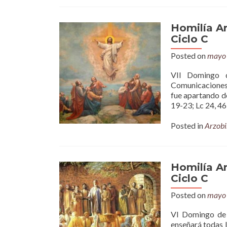
Homilía A
Ciclo C
Posted on
mayo 
VII Domingo d
Comunicaciones 
fue apartando de
19-23; Lc 24, 4
Posted in
Arzobi
Homilía A
Ciclo C
Posted on
mayo 
VI Domingo de P
enseñará todas l