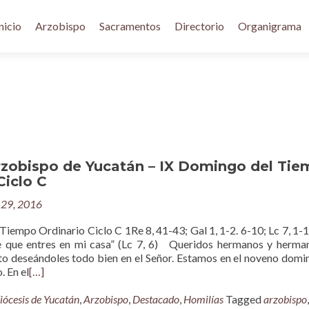
nicio
Arzobispo
Sacramentos
Directorio
Organigrama
rzobispo de Yucatán – IX Domingo del Ti
Ciclo C
29, 2016
Tiempo Ordinario Ciclo C 1Re 8, 41-43; Gal 1, 1-2. 6-10; Lc 7, 1-
 que entres en mi casa” (Lc 7, 6) Queridos hermanos y herman
to deseándoles todo bien en el Señor. Estamos en el noveno domi
. En el
[…]
iócesis de Yucatán
,
Arzobispo
,
Destacado
,
Homilías
Tagged
arzobispo
,