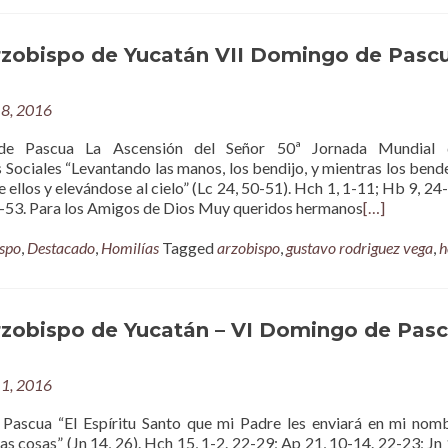
rzobispo de Yucatán VII Domingo de Pasc
8, 2016
e Pascua La Ascensión del Señor 50ª Jornada Mundial 
Sociales “Levantando las manos, los bendijo, y mientras los bende
 ellos y elevándose al cielo” (Lc 24, 50-51). Hch 1, 1-11; Hb 9, 24-
6-53. Para los Amigos de Dios Muy queridos hermanos
[…]
spo
,
Destacado
,
Homilías
Tagged
arzobispo
,
gustavo rodriguez vega
,
h
rzobispo de Yucatán – VI Domingo de Pas
1, 2016
ascua “El Espíritu Santo que mi Padre les enviará en mi nomb
as cosas” (Jn 14, 26). Hch 15, 1-2. 22-29; Ap 21, 10-14. 22-23; Jn 