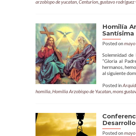
arzobispo de yucatan
,
Centurion
,
gustavo rodriguez
Homilía A
Santísima 
Posted on
mayo 
Solemnidad de l
“Gloria al Padr
hermanos, hemos
al siguiente do
Posted in
Arquid
homilia
,
Homilia Arzobispo de Yucatan
,
mons gustav
Conferenci
Desarroll
Posted on
mayo 