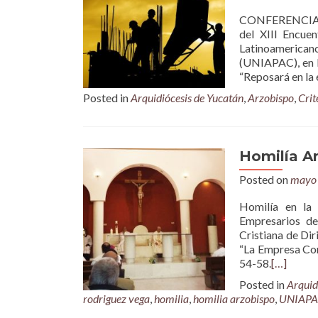
CONFERENCIA “La
del XIII Encue
Latinoamerican
(UNIAPAC), en l
“Reposará en la 
Posted in
Arquidiócesis de Yucatán
,
Arzobispo
,
Crit
Homilía A
Posted on
mayo 
Homilía en la
Empresarios de
Cristiana de Di
“La Empresa Cons
54-58.
[…]
Posted in
Arquid
rodriguez vega
,
homilia
,
homilia arzobispo
,
UNIAP