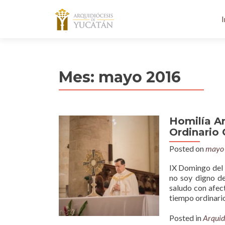
I
Mes:
mayo 2016
Homilía A
Ordinario 
Posted on
mayo 
IX Domingo del 
no soy digno de
saludo con afec
tiempo ordinario
Posted in
Arquid