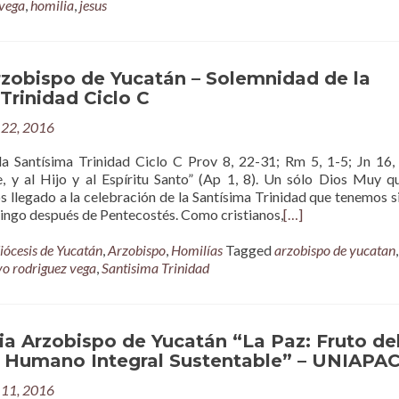
 vega
,
homilia
,
jesus
rzobispo de Yucatán – Solemnidad de la
Trinidad Ciclo C
22, 2016
a Santísima Trinidad Ciclo C Prov 8, 22-31; Rm 5, 1-5; Jn 16,
e, y al Hijo y al Espíritu Santo” (Ap 1, 8). Un sólo Dios Muy q
 llegado a la celebración de la Santísima Trinidad que tenemos 
mingo después de Pentecostés. Como cristianos,
[…]
iócesis de Yucatán
,
Arzobispo
,
Homilías
Tagged
arzobispo de yucatan
,
o rodriguez vega
,
Santisima Trinidad
a Arzobispo de Yucatán “La Paz: Fruto de
o Humano Integral Sustentable” – UNIAPA
11, 2016