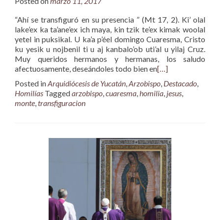
Posted on
marzo 11, 2017
“Ahí se transfiguró en su presencia ” (Mt 17, 2). Ki’ olal
lake’ex ka ta’ane’ex ich maya, kin tzik te’ex kimak woolal
yetel in puksikal. U ka’a p’éel domingo Cuaresma, Cristo
ku yesik u nojbenil ti u aj kanbalo’ob uti’al u yilaj Cruz.
Muy queridos hermanos y hermanas, los saludo
afectuosamente, deseándoles todo bien en
[…]
Posted in
Arquidiócesis de Yucatán
,
Arzobispo
,
Destacado
,
Homilías
Tagged
arzobispo
,
cuaresma
,
homilia
,
jesus
,
monte
,
transfiguracion