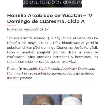
Homilía Arzobispo de Yucatán – IV
Domingo de Cuaresma, Ciclo A
Posted on
marzo 25, 2017
“Yo soy la luz del mundo ” (Jn 9, 5). Ki’ olal etbisbaile’ex ka
ta’ane’ex ich maya, kin tzik te’ex kimak woolal yetel in
puksikal. U kan p’éel domingo Cuaresma, Jesús Ku yésik
to’on u ma’alob páajtalil leti’ ku dsáik u sáasil le
ch’o’po’obo’. Muy queridos hermanos y hermanas, les
saludo como siempre, afectuosamente y
[…]
Posted in
Arquidiócesis de Yucatán
,
Arzobispo
,
Destacado
,
Homilías
Tagged
arzobispo
,
cuaresma
,
domingo
,
gustavo
,
homilia
,
yucatán