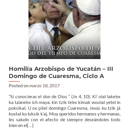
Homilía Arzobispo de Yucatán – III
Domingo de Cuaresma, Ciclo A
Posted on
marzo 18, 2017
“Si conocieras el don de Dios ” (Jn 4, 10). Ki’ olal lake’ex
ka ta’ane’ex ich maya, kin tzik te’ex kimak woolal yetel in
puksikal. U ox p’éel domingo Cuaresma, Jesús ku tzik já
kuxtal ku luksik k’aj. Muy queridos hermanos y hermanas,
les saludo con el afecto de siempre deseándoles todo
bien en el
[…]