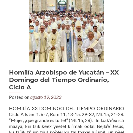
Homilía Arzobispo de Yucatán – XX
Domingo del Tiempo Ordinario,
Ciclo A
Posted on
agosto 19, 2023
HOMILÍA XX DOMINGO DEL TIEMPO ORDINARIO
Ciclo A Is 56, 1. 6-7; Rom 11, 13-15. 29-32; Mt 15, 21-28.
“Mujer, ¡qué grande es tu fe!” (Mt 15, 28). In láak’e’ex ich
maaya, kin tsikike’ex yéetel ki’imak óolal. Bejla’e’ Jesús,
ku ts’íik ti’ jun túul ko’olel ku tal táaxel lu’umil, jun p’éel