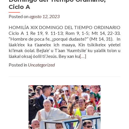
Ciclo A
Posted on
agosto 12, 2023
HOMILÍA XIX DOMINGO DEL TIEMPO ORDINARIO
Ciclo A 1 Re 19, 9. 11-13; Rom 9, 1-5; Mt 14, 22-33.
“Hombre de poca fe, ¿porqué dudaste?” (Mt 14, 31). In
láak’e’ex ka t’aane’ex ich maaya, Kin tsikike’ex yéetel
ki’imak óolal. Bejla’e’ u T’aan Yuumtsile’ ku ya’alik to’on u
láakal oksaj óolil ti’Jesús. Bey xan ku
[…]
Posted in
Uncategorized