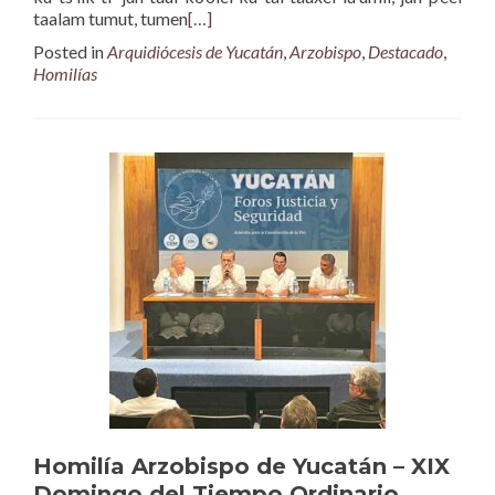
taalam tumut, tumen
[…]
Posted in
Arquidiócesis de Yucatán
,
Arzobispo
,
Destacado
,
Homilías
Homilía Arzobispo de Yucatán – XIX
Domingo del Tiempo Ordinario,