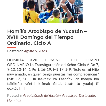
Homilía Arzobispo de Yucatán –
XVIII Domingo del Tiempo
Ordinario, Ciclo A
Posted on
agosto 5, 2023
HOMILÍA XVIII DOMINGO DEL TIEMPO
ORDINARIO La Transfiguración del Señor Ciclo A Dn 7,
9-10. 13-14; 1 Pe 1, 16-19; Mt 17, 1-9. “Este es mi Hijo
muy amado, en quien tengo puestas mis complacencias”
(Mt 17, 5). In láake’ex ka t’aane’ex ich maaya kin
tsikike’ex yéetel ki’imak óolal. Jesús tu ya’alaj ti’
óoxtúul
[…]
Posted in
Arquidiócesis de Yucatán
,
Arzobispo
,
Destacado
,
Homilías