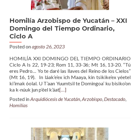
Homilía Arzobispo de Yucatán – XXI
Domingo del Tiempo Ordinario,
Ciclo A
Posted on
agosto 26, 2023
HOMILÍA XXI DOMINGO DEL TIEMPO ORDINARIO
Ciclo A Is 22, 19-23; Rom 11, 33-36; Mt 16, 13-20. “Tú
eres Pedro… Yo te daré las llaves del Reino de los Cielos”
(Mt 16, 19). In láak’e’ex ich Maaya, kin tsikike’ex yéetel
ki’imak óolal. U T’aan Yuumtsil te Domingoa’ ku bisiko’on
ka k-núuk jun p’éel k’áat
[…]
Posted in
Arquidiócesis de Yucatán
,
Arzobispo
,
Destacado
,
Homilías