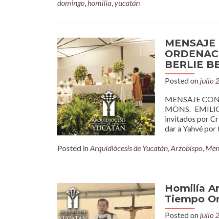
domingo
,
homilia
,
yucatán
MENSAJE 
ORDENACI
BERLIE 
Posted on
julio 
MENSAJE CON
MONS. EMILI
invitados por Cr
dar a Yahvé por 
Posted in
Arquidiócesis de Yucatán
,
Arzobispo
,
Men
Homilía A
Tiempo Ord
Posted on
julio 