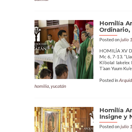
Homilía A
Ordinario,
Posted on
julio 
HOMILÍA XV DO
Mc 6, 7-13. “Lla
Ki’óolal lake’ex
T’aan Yuum Ku’e
Posted in
Arquid
homilia
,
yucatán
Homilía Ar
Insigne y 
Posted on
julio 