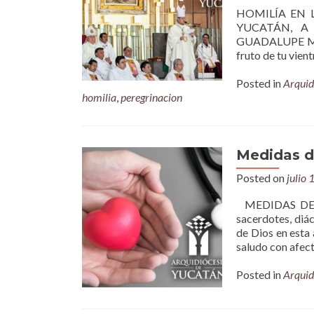
HOMILÍA EN 
YUCATÁN, A
GUADALUPE Miq 5
fruto de tu vient
Posted in
Arquid
homilia
,
peregrinacion
Medidas de
Posted on
julio 
MEDIDAS DE 
sacerdotes, diá
de Dios en esta
saludo con afect
Posted in
Arquid