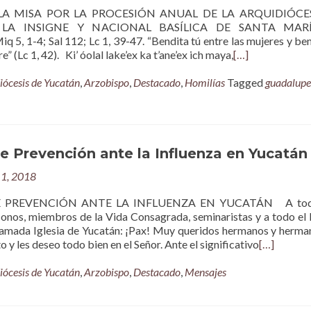
LA MISA POR LA PROCESIÓN ANUAL DE LA ARQUIDIÓCES
 LA INSIGNE Y NACIONAL BASÍLICA DE SANTA MAR
, 1-4; Sal 112; Lc 1, 39-47. “Bendita tú entre las mujeres y ben
re” (Lc 1, 42). Ki’ óolal lake’ex ka t’ane’ex ich maya,
[…]
iócesis de Yucatán
,
Arzobispo
,
Destacado
,
Homilías
Tagged
guadalupe
 Prevención ante la Influenza en Yucatán
11, 2018
PREVENCIÓN ANTE LA INFLUENZA EN YUCATÁN A todo
conos, miembros de la Vida Consagrada, seminaristas y a todo el
 amada Iglesia de Yucatán: ¡Pax! Muy queridos hermanos y herman
o y les deseo todo bien en el Señor. Ante el significativo
[…]
iócesis de Yucatán
,
Arzobispo
,
Destacado
,
Mensajes