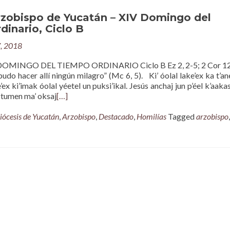
rzobispo de Yucatán – XIV Domingo del
inario, Ciclo B
7, 2018
OMINGO DEL TIEMPO ORDINARIO Ciclo B Ez 2, 2-5; 2 Cor 12,
udo hacer allí ningún milagro” (Mc 6, 5). Ki’ óolal lake’ex ka t’ane
’ex ki’imak óolal yéetel un puksi’ikal. Jesús anchaj jun p’éel k’aaka
 tumen ma’ oksaj
[…]
iócesis de Yucatán
,
Arzobispo
,
Destacado
,
Homilías
Tagged
arzobispo
,