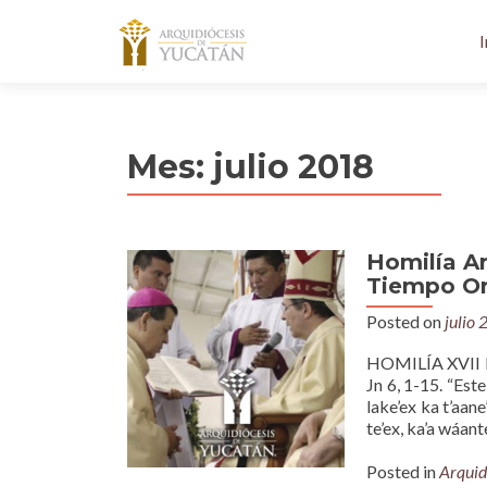
I
Mes:
julio 2018
Homilía A
Tiempo Ord
Posted on
julio 
HOMILÍA XVII 
Jn 6, 1-15. “Est
lake’ex ka t’aane
te’ex, ka’a wáant
Posted in
Arquid