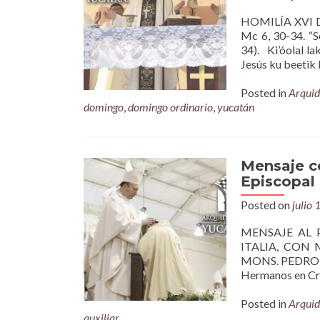
HOMILÍA XVI D
Mc 6, 30-34. “S
34). Ki’óolal lak
Jesús ku beetik b
Posted in
Arquid
domingo
,
domingo ordinario
,
yucatán
Mensaje co
Episcopal
Posted on
julio 
MENSAJE AL 
ITALIA, CON
MONS. PEDRO S. 
Hermanos en Cri
Posted in
Arquid
auxiliar