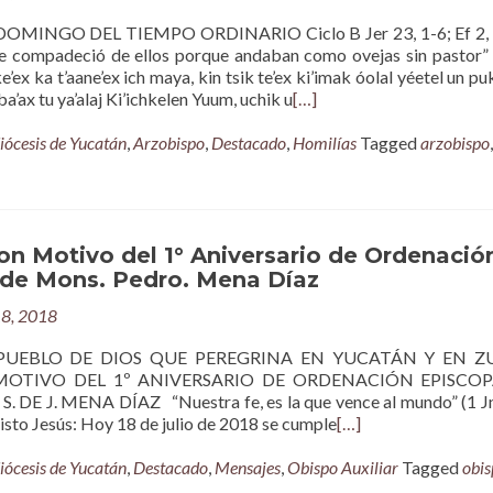
OMINGO DEL TIEMPO ORDINARIO Ciclo B Jer 23, 1-6; Ef 2, 
e compadeció de ellos porque andaban como ovejas sin pastor”
e’ex ka t’aane’ex ich maya, kin tsik te’ex ki’imak óolal yéetel un puk
a’ax tu ya’alaj Ki’ichkelen Yuum, uchik u
[…]
iócesis de Yucatán
,
Arzobispo
,
Destacado
,
Homilías
Tagged
arzobispo
,
n Motivo del 1° Aniversario de Ordenació
 de Mons. Pedro. Mena Díaz
18, 2018
PUEBLO DE DIOS QUE PEREGRINA EN YUCATÁN Y EN ZU
 MOTIVO DEL 1º ANIVERSARIO DE ORDENACIÓN EPISCOP
DE J. MENA DÍAZ “Nuestra fe, es la que vence al mundo” (1 Jn
sto Jesús: Hoy 18 de julio de 2018 se cumple
[…]
iócesis de Yucatán
,
Destacado
,
Mensajes
,
Obispo Auxiliar
Tagged
obis