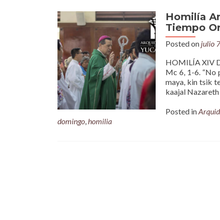
Homilía A
Tiempo Ord
Posted on
julio 
HOMILÍA XIV D
Mc 6, 1-6. “No p
maya, kin tsik te
kaajal Nazareth
Posted in
Arquid
domingo
,
homilia
Posts
navigation