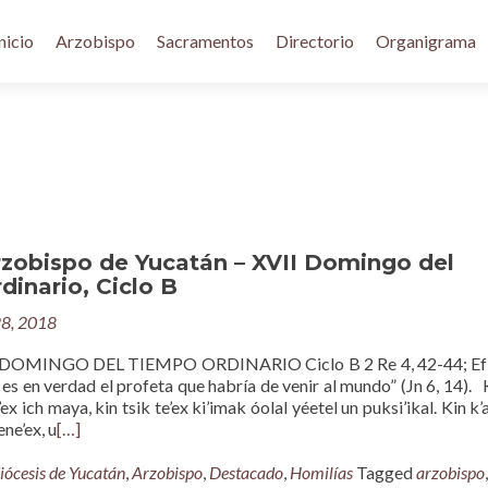
nicio
Arzobispo
Sacramentos
Directorio
Organigrama
rzobispo de Yucatán – XVII Domingo del
inario, Ciclo B
28, 2018
DOMINGO DEL TIEMPO ORDINARIO Ciclo B 2 Re 4, 42-44; Ef 4
e es en verdad el profeta que habría de venir al mundo” (Jn 6, 14). K
’ex ich maya, kin tsik te’ex ki’imak óolal yéetel un puksi’ikal. Kin k’a
ene’ex, u
[…]
iócesis de Yucatán
,
Arzobispo
,
Destacado
,
Homilías
Tagged
arzobispo
,