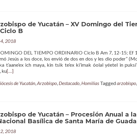
rzobispo de Yucatán – XV Domingo del Ti
 Ciclo B
14, 2018
MINGO DEL TIEMPO ORDINARIO Ciclo B Am 7, 12-15; Ef 1,
mó Jesús a los doce, los envió de dos en dos y les dio poder” (Mc
 ka t’aane’ex ich maya, kin tsik te’ex ki’imak óolal yéetel in puksi’
, ku
[…]
iócesis de Yucatán
,
Arzobispo
,
Destacado
,
Homilías
Tagged
arzobispo
,
zobispo de Yucatán – Procesión Anual a la
Nacional Basílica de Santa María de Guad
12, 2018