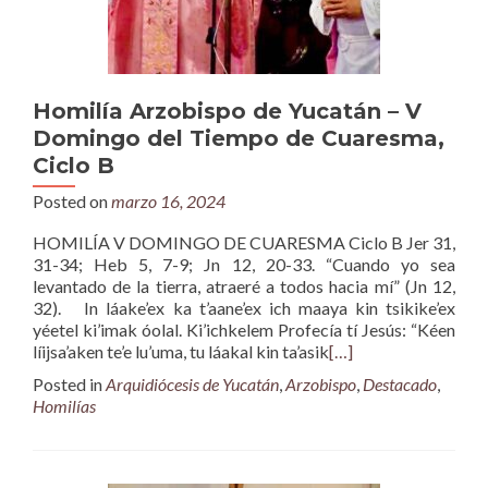
Homilía Arzobispo de Yucatán – V
Domingo del Tiempo de Cuaresma,
Ciclo B
Posted on
marzo 16, 2024
HOMILÍA V DOMINGO DE CUARESMA Ciclo B Jer 31,
31-34; Heb 5, 7-9; Jn 12, 20-33. “Cuando yo sea
levantado de la tierra, atraeré a todos hacia mí” (Jn 12,
32). In láake’ex ka t’aane’ex ich maaya kin tsikike’ex
yéetel ki’imak óolal. Ki’ichkelem Profecía tí Jesús: “Kéen
líijsa’aken te’e lu’uma, tu láakal kin ta’asik
[…]
Posted in
Arquidiócesis de Yucatán
,
Arzobispo
,
Destacado
,
Homilías