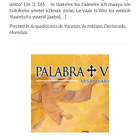
único” (Jn 3, 16). In láake’ex ka t’aane’ex ich maaya kin
tsikike’ex yéetel ki’imak óolal. Le yáax ts’íibo ku wéesik
Yuumtsil u yuumil jáabo
[…]
Posted in
Arquidiócesis de Yucatán
,
Arzobispo
,
Destacado
,
Homilías