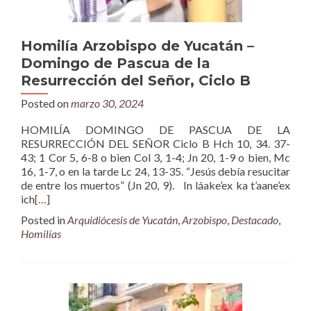
Homilía Arzobispo de Yucatán –
Domingo de Pascua de la
Resurrección del Señor, Ciclo B
Posted on
marzo 30, 2024
HOMILÍA DOMINGO DE PASCUA DE LA
RESURRECCIÓN DEL SEÑOR Ciclo B Hch 10, 34. 37-
43; 1 Cor 5, 6-8 o bien Col 3, 1-4; Jn 20, 1-9 o bien, Mc
16, 1-7, o en la tarde Lc 24, 13-35. “Jesús debía resucitar
de entre los muertos” (Jn 20, 9). In láake’ex ka t’aane’ex
ich
[…]
Posted in
Arquidiócesis de Yucatán
,
Arzobispo
,
Destacado
,
Homilías