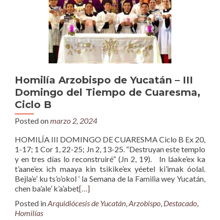
Homilía Arzobispo de Yucatán – III
Domingo del Tiempo de Cuaresma,
Ciclo B
Posted on
marzo 2, 2024
HOMILÍA III DOMINGO DE CUARESMA Ciclo B Ex 20,
1-17; 1 Cor 1, 22-25; Jn 2, 13-25. “Destruyan este templo
y en tres días lo reconstruiré” (Jn 2, 19). In láake’ex ka
t’aane’ex ich maaya kin tsikike’ex yéetel ki’imak óolal.
Bejla’e’ ku ts’o’okol ‘ la Semana de la Familia wey Yucatán,
chen ba’ale’ k’a’abet
[…]
Posted in
Arquidiócesis de Yucatán
,
Arzobispo
,
Destacado
,
Homilías