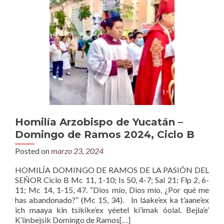
Homilía Arzobispo de Yucatán –
Domingo de Ramos 2024, Ciclo B
Posted on
marzo 23, 2024
HOMILÍA DOMINGO DE RAMOS DE LA PASIÓN DEL
SEÑOR Ciclo B Mc 11, 1-10; Is 50, 4-7; Sal 21; Flp 2, 6-
11; Mc 14, 1-15, 47. “Dios mío, Dios mío, ¿Por qué me
has abandonado?” (Mc 15, 34). In láake’ex ka t’aane’ex
ich maaya kin tsikike’ex yéetel ki’imak óolal. Bejla’e’
K’iinbejsik Domingo de Ramos
[…]