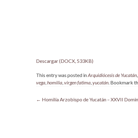
Descargar (DOCX, 533KB)
This entry was posted in
Arquidiócesis de Yucatán
vega
,
homilia
,
virgen fatima
,
yucatán
. Bookmark t
Post
←
Homilía Arzobispo de Yucatán – XXVII Doming
navigation