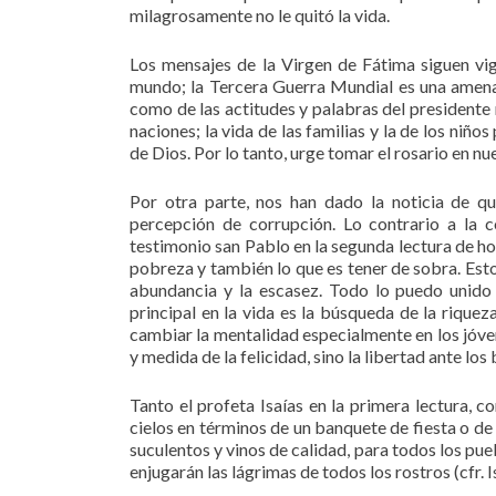
milagrosamente no le quitó la vida.
Los mensajes de la Virgen de Fátima siguen vig
mundo; la Tercera Guerra Mundial es una amenaz
como de las actitudes y palabras del presidente
naciones; la vida de las familias y la de los ni
de Dios. Por lo tanto, urge tomar el rosario en n
Por otra parte, nos han dado la noticia de q
percepción de corrupción. Lo contrario a la c
testimonio san Pablo en la segunda lectura de hoy
pobreza y también lo que es tener de sobra. Es
abundancia y la escasez. Todo lo puedo unido a
principal en la vida es la búsqueda de la rique
cambiar la mentalidad especialmente en los jóve
y medida de la felicidad, sino la libertad ante los
Tanto el profeta Isaías en la primera lectura, 
cielos en términos de un banquete de fiesta o de
suculentos y vinos de calidad, para todos los pu
enjugarán las lágrimas de todos los rostros (cfr. I