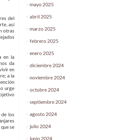
mayo 2025
abril 2025
res del
te, así
marzo 2025
n otras
lejados
febrero 2025
enero 2025
a en la
 nos da
diciembre 2024
ivir en
e; a la
noviembre 2024
tención
so urge
octubre 2024
bjetivo
septiembre 2024
agosto 2024
 de los
anjares
julio 2024
 que se
junio 2024