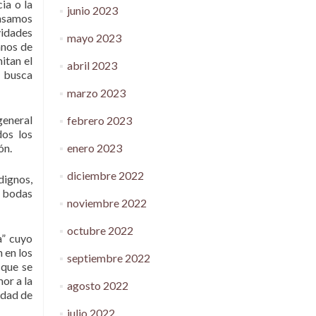
ia o la
junio 2023
ensamos
vidades
mayo 2023
anos de
itan el
abril 2023
e busca
marzo 2023
general
febrero 2023
dos los
ón.
enero 2023
diciembre 2022
dignos,
e bodas
noviembre 2022
octubre 2022
a” cuyo
 en los
septiembre 2022
 que se
or a la
agosto 2022
idad de
julio 2022