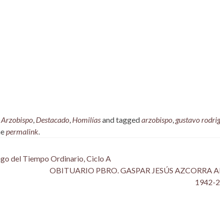
,
Arzobispo
,
Destacado
,
Homilías
and tagged
arzobispo
,
gustavo rodri
he
permalink
.
o del Tiempo Ordinario, Ciclo A
OBITUARIO PBRO. GASPAR JESÚS AZCORRA A
1942-