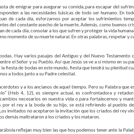
asta de emigrar para asegurar su comida, para escapar del sufrim
responden a las necesidades básicas de todo ser humano. En tod
pan de cada día, esforzarnos por aceptar los sufrimientos temp
entes del constante asecho de la muerte. Además, como buenos cri
an de cada día, consolar a los que sufren y proteger la vida humana
mo momento de su muerte natural. En otras palabras, respetar y cu
 bodas. Hay varios pasajes del Antiguo y del Nuevo Testamento 
entre el Señor y su Pueblo. Así que Jesús se ve a sí mismo en su pa
r la fiesta de bodas en este mundo, fiesta que tendrá su plenitud cu
rnos a todos junto a su Padre celestial.
cerdotes y a los ancianos de aquel tiempo. Pero su Palabra que es
lo” (Heb 4, 12), es siempre actual, es confrontadora y retador
s cambios necesarios en nuestra vida o para fortalecernos y mant
or el rey a la boda de su hijo, se está refiriendo al pueblo de 
os invitados no aceptaron la invitación que los criados del rey vin
 los demás maltrataron a los criados y los mataron.
parábola reflejan muy bien las que hoy podemos tener ante la Pala