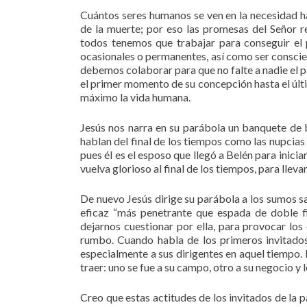
Cuántos seres humanos se ven en la necesidad h
de la muerte; por eso las promesas del Señor 
todos tenemos que trabajar para conseguir el 
ocasionales o permanentes, así como ser consci
debemos colaborar para que no falte a nadie el p
el primer momento de su concepción hasta el últi
máximo la vida humana.
Jesús nos narra en su parábola un banquete de
hablan del final de los tiempos como las nupcias 
pues él es el esposo que llegó a Belén para inicia
vuelva glorioso al final de los tiempos, para lleva
De nuevo Jesús dirige su parábola a los sumos sa
eficaz “más penetrante que espada de doble fi
dejarnos cuestionar por ella, para provocar lo
rumbo. Cuando habla de los primeros invitados p
especialmente a sus dirigentes en aquel tiempo. L
traer: uno se fue a su campo, otro a su negocio y
Creo que estas actitudes de los invitados de la 