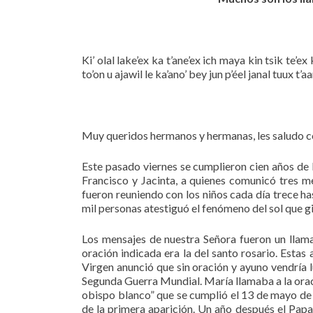
Ki’ olal lake’ex ka t’ane’ex ich maya kin tsik te’e
to’on u ajawil le ka’ano’ bey jun p’éel janal tuux t’
Muy queridos hermanos y hermanas, les saludo con
Este pasado viernes se cumplieron cien años de l
Francisco y Jacinta, a quienes comunicó tres m
fueron reuniendo con los niños cada día trece ha
mil personas atestiguó el fenómeno del sol que gir
Los mensajes de nuestra Señora fueron un llama
oración indicada era la del santo rosario. Estas
Virgen anunció que sin oración y ayuno vendría
Segunda Guerra Mundial. María llamaba a la oració
obispo blanco” que se cumplió el 13 de mayo de 
de la primera aparición. Un año después el Papa