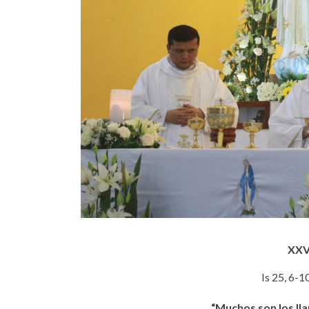
XXV
Is 25, 6-1
“Muchos son los lla