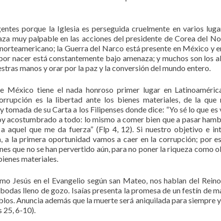
entes porque la Iglesia es perseguida cruelmente en varios luga
a muy palpable en las acciones del presidente de Corea del Nor
 norteamericano; la Guerra del Narco está presente en México y e
ños por nacer está constantemente bajo amenaza; y muchos son los a
uestras manos y orar por la paz y la conversión del mundo entero.
ue México tiene el nada honroso primer lugar en Latinoaméric
orrupción es la libertad ante los bienes materiales, de la que
 tomada de su Carta a los Filipenses donde dice: “Yo sé lo que es v
toy acostumbrado a todo: lo mismo a comer bien que a pasar hambr
 aquel que me da fuerza” (Flp 4, 12). Si nuestro objetivo e in
za, a la primera oportunidad vamos a caer en la corrupción; por e
nes que no se han pervertido aún, para no poner la riqueza como o
 bienes materiales.
como Jesús en el Evangelio según san Mateo, nos hablan del Reino
 bodas lleno de gozo. Isaías presenta la promesa de un festín de m
eblos. Anuncia además que la muerte será aniquilada para siempre y
s 25, 6-10).