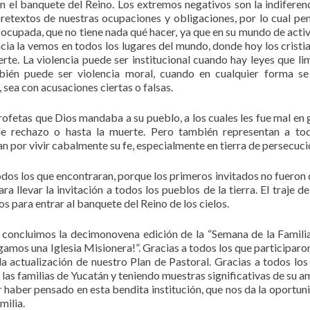
n el banquete del Reino. Los extremos negativos son la indiferenc
l pretextos de nuestras ocupaciones y obligaciones, por lo cual p
desocupada, que no tiene nada qué hacer, ya que en su mundo de acti
encia la vemos en todos los lugares del mundo, donde hoy los cristi
erte. La violencia puede ser institucional cuando hay leyes que lim
ambién puede ser violencia moral, cuando en cualquier forma s
 sea con acusaciones ciertas o falsas.
rofetas que Dios mandaba a su pueblo, a los cuales les fue mal en 
de rechazo o hasta la muerte. Pero también representan a to
n por vivir cabalmente su fe, especialmente en tierra de persecuci
 todos los que encontraran, porque los primeros invitados no fueron 
 llevar la invitación a todos los pueblos de la tierra. El traje d
 para entrar al banquete del Reino de los cielos.
 concluimos la decimonovena edición de la “Semana de la Famili
gamos una Iglesia Misionera!”. Gracias a todos los que participaron
a actualización de nuestro Plan de Pastoral. Gracias a todos los
las familias de Yucatán y teniendo muestras significativas de su am
 haber pensado en esta bendita institución, que nos da la oportun
milia.