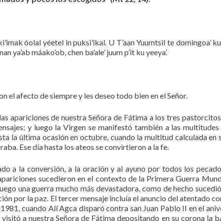
x ki’imak óolal yéetel in puksi’ikal. U T’aan Yuumtsil te domingoa’ ku
aanan ya’ab máako’ob, chen ba’ale’ juum p’it ku yeeya’.
 el afecto de siempre y les deseo todo bien en el Señor.
as apariciones de nuestra Señora de Fátima a los tres pastorcitos,
ensajes; y luego la Virgen se manifestó también a las multitudes
sta la última ocasión en octubre, cuando la multitud calculada en 
aba. Ese día hasta los ateos se convirtieron a la fe.
do a la conversión, a la oración y al ayuno por todos los pecado
 apariciones sucedieron en el contexto de la Primera Guerra Mundi
 luego una guerra mucho más devastadora, como de hecho sucedió
n por la paz. El tercer mensaje incluía el anuncio del atentado con
1981, cuando Alí Agca disparó contra san Juan Pablo II en el aniv
 visitó a nuestra Señora de Fátima depositando en su corona la b