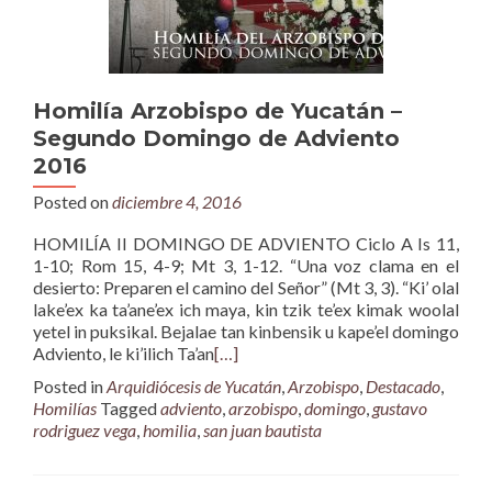
Homilía Arzobispo de Yucatán –
Segundo Domingo de Adviento
2016
Posted on
diciembre 4, 2016
HOMILÍA II DOMINGO DE ADVIENTO Ciclo A Is 11,
1-10; Rom 15, 4-9; Mt 3, 1-12. “Una voz clama en el
desierto: Preparen el camino del Señor” (Mt 3, 3). “Ki’ olal
lake’ex ka ta’ane’ex ich maya, kin tzik te’ex kimak woolal
yetel in puksikal. Bejalae tan kinbensik u kape’el domingo
Adviento, le ki’ilich Ta’an
[…]
Posted in
Arquidiócesis de Yucatán
,
Arzobispo
,
Destacado
,
Homilías
Tagged
adviento
,
arzobispo
,
domingo
,
gustavo
rodriguez vega
,
homilia
,
san juan bautista