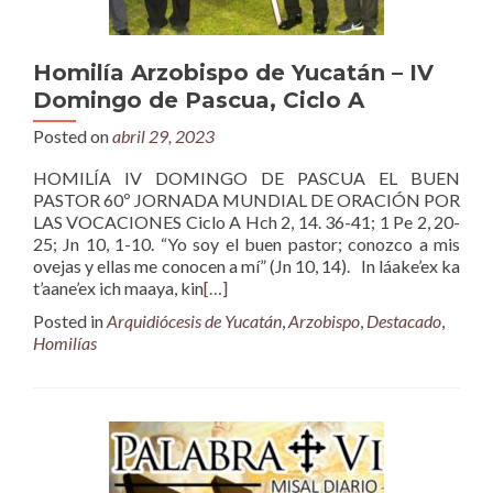
Homilía Arzobispo de Yucatán – IV
Domingo de Pascua, Ciclo A
Posted on
abril 29, 2023
HOMILÍA IV DOMINGO DE PASCUA EL BUEN
PASTOR 60º JORNADA MUNDIAL DE ORACIÓN POR
LAS VOCACIONES Ciclo A Hch 2, 14. 36-41; 1 Pe 2, 20-
25; Jn 10, 1-10. “Yo soy el buen pastor; conozco a mis
ovejas y ellas me conocen a mí” (Jn 10, 14). In láake’ex ka
t’aane’ex ich maaya, kin
[…]
Posted in
Arquidiócesis de Yucatán
,
Arzobispo
,
Destacado
,
Homilías