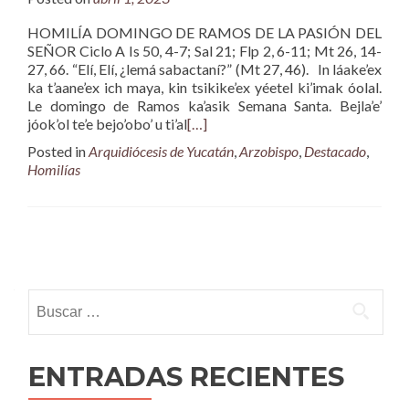
HOMILÍA DOMINGO DE RAMOS DE LA PASIÓN DEL
SEÑOR Ciclo A Is 50, 4-7; Sal 21; Flp 2, 6-11; Mt 26, 14-
27, 66. “Elí, Elí, ¿lemá sabactaní?” (Mt 27, 46). In láake’ex
ka t’aane’ex ich maya, kin tsikike’ex yéetel ki’imak óolal.
Le domingo de Ramos ka’asik Semana Santa. Bejla’e’
jóok’ol te’e bejo’obo’ u ti’al
[…]
Posted in
Arquidiócesis de Yucatán
,
Arzobispo
,
Destacado
,
Homilías
Posts
navigation
Buscar:
ENTRADAS RECIENTES