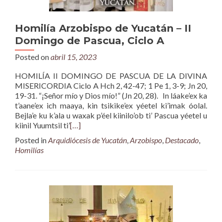
Homilía Arzobispo de Yucatán – II
Domingo de Pascua, Ciclo A
Posted on
abril 15, 2023
HOMILÍA II DOMINGO DE PASCUA DE LA DIVINA
MISERICORDIA Ciclo A Hch 2, 42-47; 1 Pe 1, 3-9; Jn 20,
19-31. “¡Señor mío y Dios mío!” (Jn 20, 28). In láake’ex ka
t’aane’ex ich maaya, kin tsikike’ex yéetel ki’imak óolal.
Bejla’e ku k’ala u waxak p’éel kiinilo’ob ti’ Pascua yéetel u
kiinil Yuumtsil ti’
[…]
Posted in
Arquidiócesis de Yucatán
,
Arzobispo
,
Destacado
,
Homilías