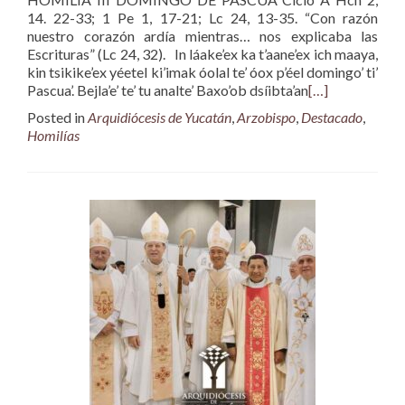
14. 22-33; 1 Pe 1, 17-21; Lc 24, 13-35. “Con razón
nuestro corazón ardía mientras… nos explicaba las
Escrituras” (Lc 24, 32). In láake’ex ka t’aane’ex ich maaya,
kin tsikike’ex yéetel ki’imak óolal te’ óox p’éel domingo’ ti’
Pascua’. Bejla’e’ te’ tu analte’ Baxo’ob dsíibta’an
[…]
Posted in
Arquidiócesis de Yucatán
,
Arzobispo
,
Destacado
,
Homilías