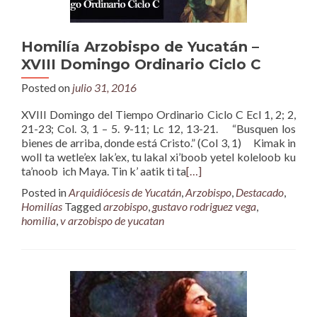
Homilía Arzobispo de Yucatán –
XVIII Domingo Ordinario Ciclo C
Posted on
julio 31, 2016
XVIII Domingo del Tiempo Ordinario Ciclo C Ecl 1, 2; 2,
21-23; Col. 3, 1 – 5. 9-11; Lc 12, 13-21. “Busquen los
bienes de arriba, donde está Cristo.” (Col 3, 1) Kimak in
woll ta wetle’ex lak’ex, tu lakal xi’boob yetel koleloob ku
ta’noob ich Maya. Tin k’ aatik ti ta
[…]
Posted in
Arquidiócesis de Yucatán
,
Arzobispo
,
Destacado
,
Homilías
Tagged
arzobispo
,
gustavo rodriguez vega
,
homilia
,
v arzobispo de yucatan