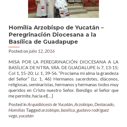
Homilía Arzobispo de Yucatán –
Peregrinación Diocesana a la
Basílica de Guadapupe
Posted on
julio 12, 2016
MISA POR LA PEREGRINACIÓN DIOCESANA A LA
BASÍLICA DE NTRA. SRA. DE GUADALUPE Is 7, 13-15;
Col 1, 15-20; Lc 1, 39-56. “Proclama mi alma la grandeza
del Señor” (Lc 1, 46) Hermanos sacerdotes, diáconos,
religiosas, seminaristas, hermanos y hermanas todos muy
queridos en Cristo nuestro Señor. Bendigo al Señor que
me permite, hacia el
[…]
Posted in
Arquidiócesis de Yucatán
,
Arzobispo
,
Destacado
,
Homilías
Tagged
arzobispo
,
basilica
,
gustavo rodriguez
vega
,
yucatán