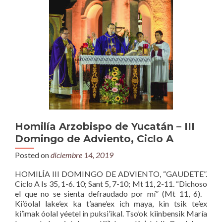
Homilía Arzobispo de Yucatán – III
Domingo de Adviento, Ciclo A
Posted on
diciembre 14, 2019
HOMILÍA III DOMINGO DE ADVIENTO, “GAUDETE”.
Ciclo A Is 35, 1-6. 10; Sant 5, 7-10; Mt 11, 2-11. “Dichoso
el que no se sienta defraudado por mí” (Mt 11, 6).
Ki’óolal lake’ex ka t’aane’ex ich maya, kin tsik te’ex
ki’imak óolal yéetel in puksi’ikal. Tso’ok kiinbensik María