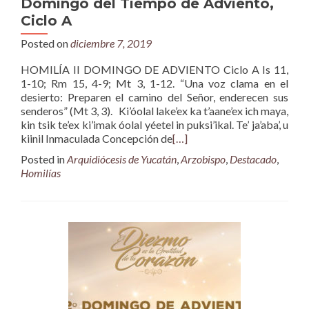
Domingo del Tiempo de Adviento,
Ciclo A
Posted on
diciembre 7, 2019
HOMILÍA II DOMINGO DE ADVIENTO Ciclo A Is 11,
1-10; Rm 15, 4-9; Mt 3, 1-12. “Una voz clama en el
desierto: Preparen el camino del Señor, enderecen sus
senderos” (Mt 3, 3). Ki’óolal lake’ex ka t’aane’ex ich maya,
kin tsik te’ex ki’imak óolal yéetel in puksi’ikal. Te’ ja’aba’, u
kiinil Inmaculada Concepción de
[…]
Posted in
Arquidiócesis de Yucatán
,
Arzobispo
,
Destacado
,
Homilías