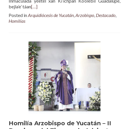
Inmaculada yéetel xan Ki’ichpan Ko’olebil Guadalupe,
bejla’e’ táan
[…]
Posted in
Arquidiócesis de Yucatán
,
Arzobispo
,
Destacado
,
Homilías
Homilía Arzobispo de Yucatán – II