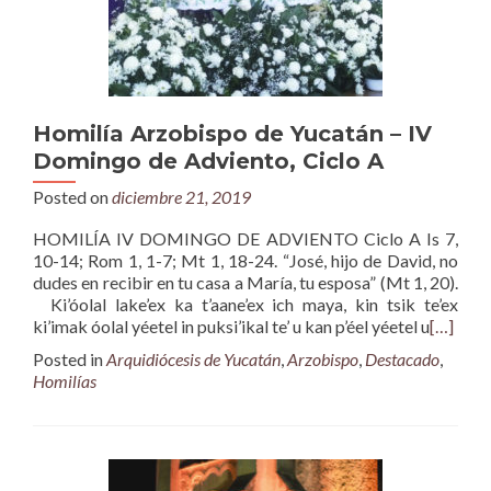
Homilía Arzobispo de Yucatán – IV
Domingo de Adviento, Ciclo A
Posted on
diciembre 21, 2019
HOMILÍA IV DOMINGO DE ADVIENTO Ciclo A Is 7,
10-14; Rom 1, 1-7; Mt 1, 18-24. “José, hijo de David, no
dudes en recibir en tu casa a María, tu esposa” (Mt 1, 20).
Ki’óolal lake’ex ka t’aane’ex ich maya, kin tsik te’ex
ki’imak óolal yéetel in puksi’ikal te’ u kan p’éel yéetel u
[…]
Posted in
Arquidiócesis de Yucatán
,
Arzobispo
,
Destacado
,
Homilías