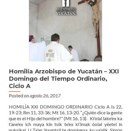
Homilía Arzobispo de Yucatán – XXI
Domingo del Tiempo Ordinario,
Ciclo A
Posted on
agosto 26, 2017
HOMILÍA XXI DOMINGO ORDINARIO Ciclo A Is 22,
19-23; Rm 11, 33-36; Mt 16, 13-20. “¿Quién dice la gente
que es el Hijo del hombre?” (Mt 16, 13). Ki’olal lake’ex ka
t’ane’ex ich maya kin tsik te’ex ki’imak óolal yéetel in
puksikal. U Ta’an Yuumtsil te domingoa, ku ya’alik, Simón