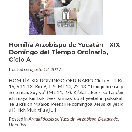
Homilía Arzobispo de Yucatán – XIX
Domingo del Tiempo Ordinario,
Ciclo A
Posted on
agosto 12, 2017
HOMILÍA XIX DOMINGO ORDINARIO Ciclo A 1 Re
19, 9.11-13; Rm 9, 1-5; Mt 14, 22-33. “Tranquilícense y
no teman. Soy yo” (Mt 14, 27). Ki’olal lake’ex ka t’ane’ex
ich maya kin tsik te’ex ki’imak óolal yéetel in puksikal.
Te’ u ki’ilich Ma’alob Peeksil le domingoa, Jesús ku yésik
u Ki’ilich Muk’ ti’ u aj
[…]
Posted in
Arquidiócesis de Yucatán
,
Arzobispo
,
Destacado
,
Homilías