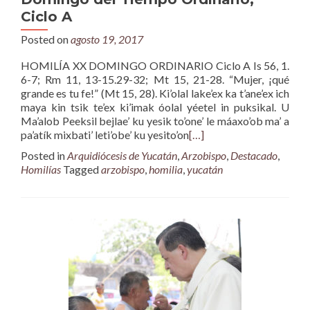
Ciclo A
Posted on
agosto 19, 2017
HOMILÍA XX DOMINGO ORDINARIO Ciclo A Is 56, 1.
6-7; Rm 11, 13-15.29-32; Mt 15, 21-28. “Mujer, ¡qué
grande es tu fe!” (Mt 15, 28). Ki’olal lake’ex ka t’ane’ex ich
maya kin tsik te’ex ki’imak óolal yéetel in puksikal. U
Ma’alob Peeksil bejlae’ ku yesik to’one’ le máaxo’ob ma’ a
pa’atík mixbati’ leti’obe’ ku yesito’on
[…]
Posted in
Arquidiócesis de Yucatán
,
Arzobispo
,
Destacado
,
Homilías
Tagged
arzobispo
,
homilia
,
yucatán