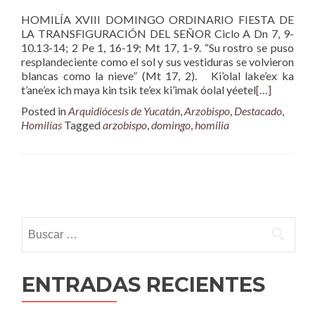
HOMILÍA XVIII DOMINGO ORDINARIO FIESTA DE
LA TRANSFIGURACIÓN DEL SEÑOR Ciclo A Dn 7, 9-
10.13-14; 2 Pe 1, 16-19; Mt 17, 1-9. “Su rostro se puso
resplandeciente como el sol y sus vestiduras se volvieron
blancas como la nieve” (Mt 17, 2). Ki’olal lake’ex ka
t’ane’ex ich maya kin tsik te’ex ki’imak óolal yéetel
[…]
Posted in
Arquidiócesis de Yucatán
,
Arzobispo
,
Destacado
,
Homilías
Tagged
arzobispo
,
domingo
,
homilia
Posts
navigation
Buscar:
ENTRADAS RECIENTES