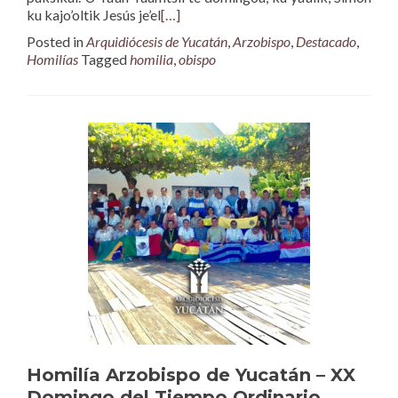
ku kajo’oltik Jesús je’el
[…]
Posted in
Arquidiócesis de Yucatán
,
Arzobispo
,
Destacado
,
Homilías
Tagged
homilia
,
obispo
Homilía Arzobispo de Yucatán – XX
Domingo del Tiempo Ordinario,