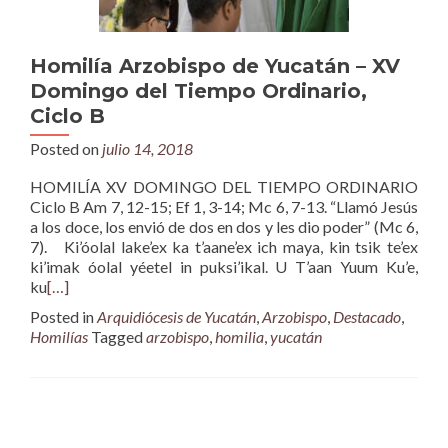
Homilía Arzobispo de Yucatán – XV
Domingo del Tiempo Ordinario,
Ciclo B
Posted on
julio 14, 2018
HOMILÍA XV DOMINGO DEL TIEMPO ORDINARIO
Ciclo B Am 7, 12-15; Ef 1, 3-14; Mc 6, 7-13. “Llamó Jesús
a los doce, los envió de dos en dos y les dio poder” (Mc 6,
7). Ki’óolal lake’ex ka t’aane’ex ich maya, kin tsik te’ex
ki’imak óolal yéetel in puksi’ikal. U T’aan Yuum Ku’e,
ku
[…]
Posted in
Arquidiócesis de Yucatán
,
Arzobispo
,
Destacado
,
Homilías
Tagged
arzobispo
,
homilia
,
yucatán
Posts