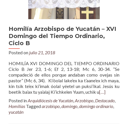
Homilía Arzobispo de Yucatán – XVI
Domingo del Tiempo Ordinario,
Ciclo B
Posted on
julio 21, 2018
HOMILÍA XVI DOMINGO DEL TIEMPO ORDINARIO
Ciclo B Jer 23, 1-6; Ef 2, 13-18; Mc 6, 30-34. “Se
compadeció de ellos porque andaban como ovejas sin
pastor” (Mc 6, 34). Ki’óolal lake’ex ka t’aane’ex ich maya,
kin tsik te’ex ki’imak óolal yéetel un puksi’ikal. Jesús ku
beetik ba’ax tu ya’alaj Ki’ichkelen Yuum, uchik u
[…]
Posted in
Arquidiócesis de Yucatán
,
Arzobispo
,
Destacado
,
Homilías
Tagged
arzobispo
,
domingo
,
domingo ordinario
,
yucatán