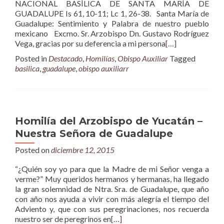
NACIONAL BASÍLICA DE SANTA MARÍA DE
GUADALUPE Is 61, 10-11; Lc 1, 26-38. Santa María de
Guadalupe: Sentimiento y Palabra de nuestro pueblo
mexicano Excmo. Sr. Arzobispo Dn. Gustavo Rodríguez
Vega, gracias por su deferencia a mi persona
[…]
Posted in
Destacado
,
Homilías
,
Obispo Auxiliar
Tagged
basilica
,
guadalupe
,
obispo auxiliarr
Homilía del Arzobispo de Yucatán –
Nuestra Señora de Guadalupe
Posted on
diciembre 12, 2015
“¿Quién soy yo para que la Madre de mi Señor venga a
verme?” Muy queridos hermanos y hermanas, ha llegado
la gran solemnidad de Ntra. Sra. de Guadalupe, que año
con año nos ayuda a vivir con más alegría el tiempo del
Adviento y, que con sus peregrinaciones, nos recuerda
nuestro ser de peregrinos en
[…]