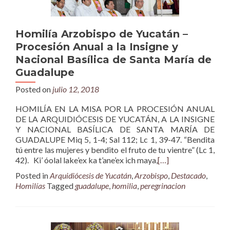
Homilía Arzobispo de Yucatán –
Procesión Anual a la Insigne y
Nacional Basílica de Santa María de
Guadalupe
Posted on
julio 12, 2018
HOMILÍA EN LA MISA POR LA PROCESIÓN ANUAL
DE LA ARQUIDIÓCESIS DE YUCATÁN, A LA INSIGNE
Y NACIONAL BASÍLICA DE SANTA MARÍA DE
GUADALUPE Miq 5, 1-4; Sal 112; Lc 1, 39-47. “Bendita
tú entre las mujeres y bendito el fruto de tu vientre” (Lc 1,
42). Ki’ óolal lake’ex ka t’ane’ex ich maya,
[…]
Posted in
Arquidiócesis de Yucatán
,
Arzobispo
,
Destacado
,
Homilías
Tagged
guadalupe
,
homilia
,
peregrinacion