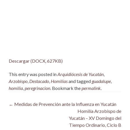
Descargar (DOCX, 627KB)
This entry was posted in
Arquidiócesis de Yucatán
,
Arzobispo
,
Destacado
,
Homilías
and tagged
guadalupe
,
homilia
,
peregrinacion
. Bookmark the
permalink
.
Post
←
Medidas de Prevención ante la Influenza en Yucatán
Homilía Arzobispo de
navigation
Yucatán – XV Domingo del
Tiempo Ordinario, Ciclo B