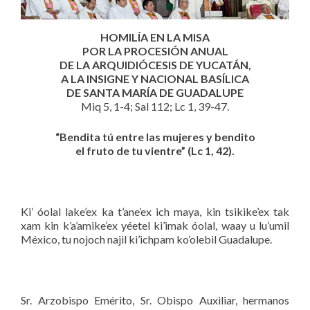
HOMILÍA EN LA MISA
POR LA PROCESIÓN ANUAL
DE LA ARQUIDIÓCESIS DE YUCATÁN,
A LA INSIGNE Y NACIONAL BASÍLICA
DE SANTA MARÍA DE GUADALUPE
Miq 5, 1-4; Sal 112; Lc 1, 39-47.
“Bendita tú entre las mujeres y bendito
el fruto de tu vientre” (Lc 1, 42).
Ki’ óolal lake’ex ka t’ane’ex ich maya, kin tsikike’ex tak
xam kin k’a’amike’ex yéetel ki’imak óolal, waay u lu’umil
México, tu nojoch najil ki’ichpam ko’olebil Guadalupe.
Sr. Arzobispo Emérito, Sr. Obispo Auxiliar, hermanos