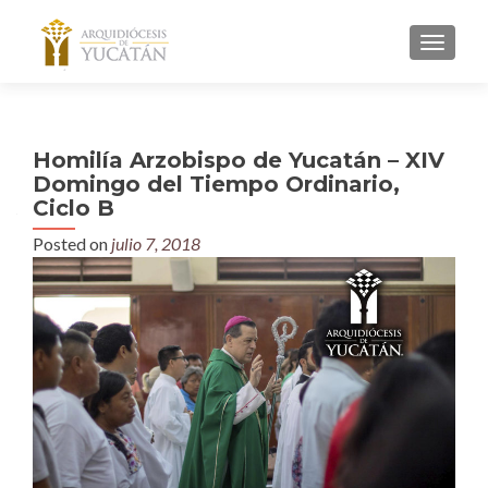
MENU
Homilía Arzobispo de Yucatán – XIV
Domingo del Tiempo Ordinario,
Ciclo B
Posted on
julio 7, 2018