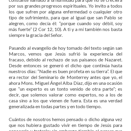
por sus grandes progresos espirituales. Yo invito a todos
los que sufren por alguna enfermedad o cualquier otro
tipo de sufrimiento, para que al igual que san Pablo se
alegren, como decía él: “porque cuando soy débil, soy
más fuerte” (2 Cor 12, 10). A ti y a mí también nos basta
siempre la gracia del Señor.
Pasando al evangelio de hoy tomado del texto según san
Marcos, vemos que Jesús sufrió la experiencia del
fracaso, debido al rechazo de sus paisanos de Nazaret.
Desde entonces se generó el dicho que continúa hasta
nuestros días: “Nadie es buen profeta en su tierra”. El que
era rector del Seminario de Monterrey antes que yo, el
ahora Mons. Miguel Ángel Alba Díaz, dijo en una ocasión
que “un experto es un tonto venido de otra parte”; es
decir, que solemos valorar como expertos, no a los de
casa sino a los que vienen de fuera. Esta es una verdad
generalizada en todas partes y en todo tiempo.
Cuántos de nosotros hemos pensado o dicho alguna vez
que nos hubiera gustado vivir en tiempo de Jesús para
conocerlo y tratarlo; sin embargo tiemblo al pensar que