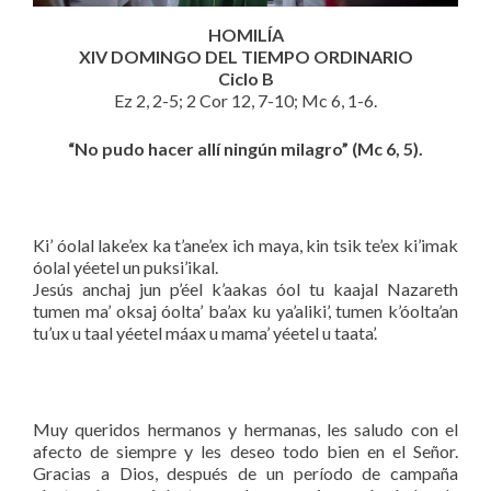
HOMILÍA
XIV DOMINGO DEL TIEMPO ORDINARIO
Ciclo B
Ez 2, 2-5; 2 Cor 12, 7-10; Mc 6, 1-6.
“No pudo hacer allí ningún milagro” (Mc 6, 5).
Ki’ óolal lake’ex ka t’ane’ex ich maya, kin tsik te’ex ki’imak
óolal yéetel un puksi’ikal.
Jesús anchaj jun p’éel k’aakas óol tu kaajal Nazareth
tumen ma’ oksaj óolta’ ba’ax ku ya’aliki’, tumen k’óolta’an
tu’ux u taal yéetel máax u mama’ yéetel u taata’.
Muy queridos hermanos y hermanas, les saludo con el
afecto de siempre y les deseo todo bien en el Señor.
Gracias a Dios, después de un período de campaña