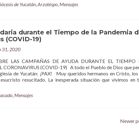
iócesis de Yucatán
,
Arzobispo
,
Mensajes
daria durante el Tiempo de la Pandemia d
us (COVID-19)
 31, 2020
BRE LAS CAMPAÑAS DE AYUDA DURANTE EL TIEMPO 
CORONAVIRUS (COVID-19) A todo el Pueblo de Dios que per
glesia de Yucatán: ¡PAX! Muy queridos hermanos en Cristo, los
esucristo resucitado. La inesperada situación que vivimos en 
tacado
,
Mensajes
Newer p