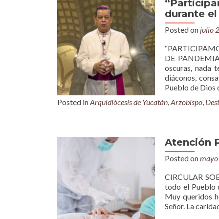
“Particip
durante e
Posted on
julio 
“PARTICIPAM
DE PANDEMIA “
oscuras, nada t
diáconos, consa
Pueblo de Dios 
Posted in
Arquidiócesis de Yucatán
,
Arzobispo
,
Des
Atención 
Posted on
mayo 
CIRCULAR SO
todo el Pueblo 
Muy queridos he
Señor. La carida