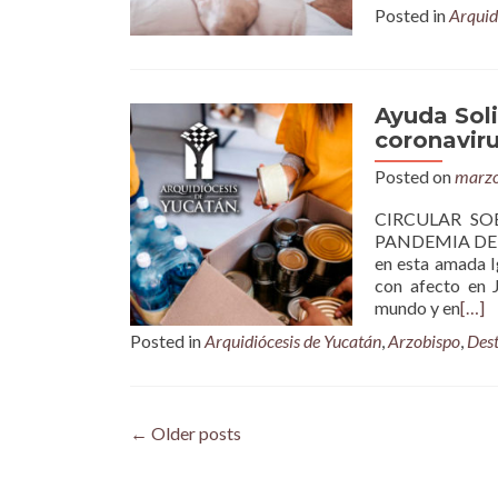
Posted in
Arquid
Ayuda Soli
coronavir
Posted on
marzo
CIRCULAR SO
PANDEMIA DEL 
en esta amada I
con afecto en J
mundo y en
[…]
Posted in
Arquidiócesis de Yucatán
,
Arzobispo
,
Des
Posts
←
Older posts
navigation