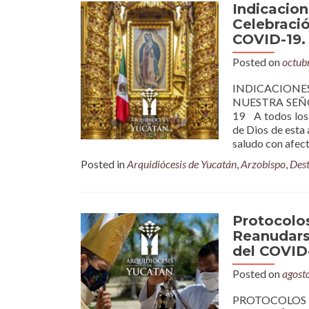
Indicacion
Celebració
COVID-19.
Posted on
octub
INDICACION
NUESTRA SEÑ
19 A todos los 
de Dios de esta
saludo con afec
Posted in
Arquidiócesis de Yucatán
,
Arzobispo
,
Des
Protocolos
Reanudars
del COVID
Posted on
agost
PROTOCOLOS 