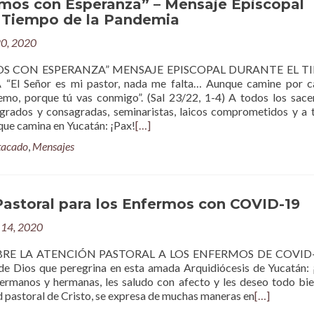
amos con Esperanza” – Mensaje Episcopal
l Tiempo de la Pandemia
20, 2020
OS CON ESPERANZA” MENSAJE EPISCOPAL DURANTE EL T
El Señor es mi pastor, nada me falta… Aunque camine por c
emo, porque tú vas conmigo”. (Sal 23/22, 1-4) A todos los sace
grados y consagradas, seminaristas, laicos comprometidos y a 
que camina en Yucatán: ¡Pax!
[…]
tacado
,
Mensajes
Pastoral para los Enfermos con COVID-19
14, 2020
BRE LA ATENCIÓN PASTORAL A LOS ENFERMOS DE COVID
de Dios que peregrina en esta amada Arquidiócesis de Yucatán
rmanos y hermanas, les saludo con afecto y les deseo todo bie
d pastoral de Cristo, se expresa de muchas maneras en
[…]