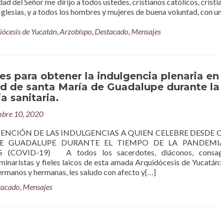
dad del Señor me dirijo a todos ustedes, cristianos católicos, cristi
glesias, y a todos los hombres y mujeres de buena voluntad, con u
iócesis de Yucatán
,
Arzobispo
,
Destacado
,
Mensajes
es para obtener la indulgencia plenaria en 
d de santa María de Guadalupe durante la
 sanitaria.
mbre 10, 2020
ENCIÓN DE LAS INDULGENCIAS A QUIEN CELEBRE DESDE 
DE GUADALUPE DURANTE EL TIEMPO DE LA PANDEMI
(COVID-19) A todos los sacerdotes, diáconos, consag
minaristas y fieles laicos de esta amada Arquidócesis de Yucatá
rmanos y hermanas, les saludo con afecto y
[…]
tacado
,
Mensajes