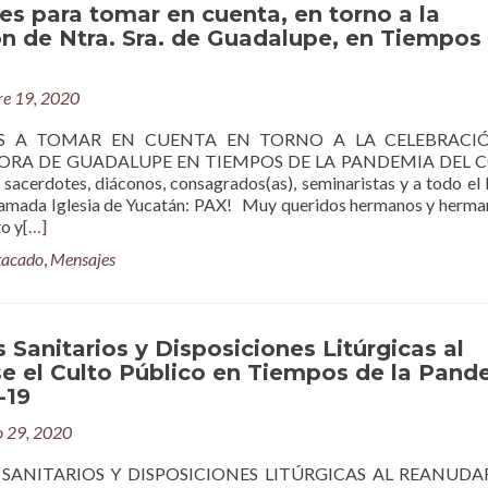
es para tomar en cuenta, en torno a la
n de Ntra. Sra. de Guadalupe, en Tiempos
re 19, 2020
ES A TOMAR EN CUENTA EN TORNO A LA CELEBRACI
ORA DE GUADALUPE EN TIEMPOS DE LA PANDEMIA DEL C
sacerdotes, diáconos, consagrados(as), seminaristas y a todo el
 amada Iglesia de Yucatán: PAX! Muy queridos hermanos y herman
to y
[…]
tacado
,
Mensajes
 Sanitarios y Disposiciones Litúrgicas al
e el Culto Público en Tiempos de la Pand
-19
o 29, 2020
SANITARIOS Y DISPOSICIONES LITÚRGICAS AL REANUDAR