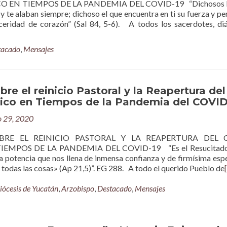
O EN TIEMPOS DE LA PANDEMIA DEL COVID-19 “Dichosos l
 y te alaban siempre; dichoso el que encuentra en ti su fuerza y pe
nceridad de corazón” (Sal 84, 5-6). A todos los sacerdotes, di
tacado
,
Mensajes
obre el reinicio Pastoral y la Reapertura del
lico en Tiempos de la Pandemia del COVID
o 29, 2020
BRE EL REINICIO PASTORAL Y LA REAPERTURA DEL 
IEMPOS DE LA PANDEMIA DEL COVID-19 “Es el Resucitado
na potencia que nos llena de inmensa confianza y de firmísima esp
todas las cosas» (Ap 21,5)”. EG 288. A todo el querido Pueblo de
iócesis de Yucatán
,
Arzobispo
,
Destacado
,
Mensajes