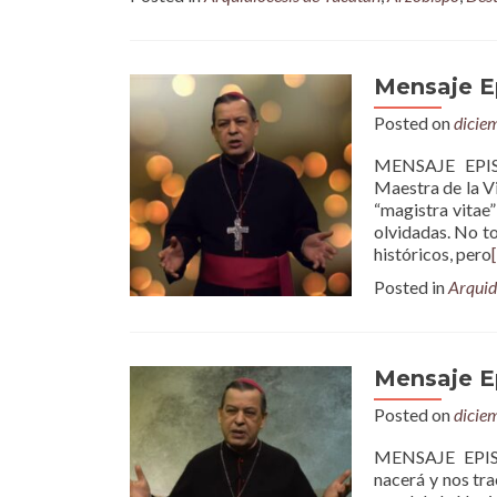
Mensaje E
Posted on
dicie
MENSAJE EPI
Maestra de la V
“magistra vitae
olvidadas. No t
históricos, pero
Posted in
Arquid
Mensaje E
Posted on
dicie
MENSAJE EPI
nacerá y nos tr