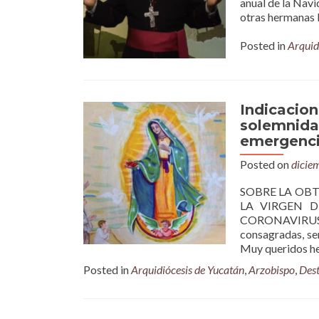
anual de la Navi
otras hermanas I
Posted in
Arquid
Indicacion
solemnida
emergencia
Posted on
dicie
SOBRE LA OBT
LA VIRGEN 
CORONAVIRUS 
consagradas, se
Muy queridos he
Posted in
Arquidiócesis de Yucatán
,
Arzobispo
,
Des