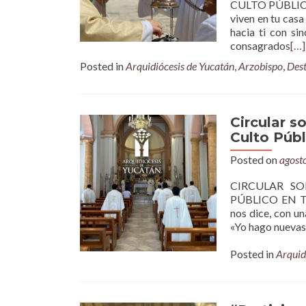
CULTO PÚBLIC
viven en tu casa
hacia ti con si
consagrados
[…]
Posted in
Arquidiócesis de Yucatán
,
Arzobispo
,
Des
Circular s
Culto Púb
Posted on
agost
CIRCULAR SO
PÚBLICO EN T
nos dice, con u
«Yo hago nuevas 
Posted in
Arquid