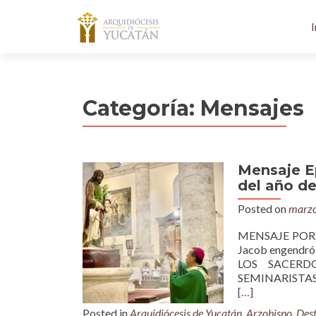
I
Categoría:
Mensajes
Mensaje Ep
del año de
Posted on
marzo
MENSAJE POR E
Jacob engendró 
LOS SACERD
SEMINARISTAS
[…]
Posted in
Arquidiócesis de Yucatán
,
Arzobispo
,
Des