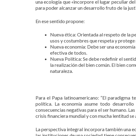
una ecología que «incorpore el lugar peculiar de
para poder alcanzar un desarrollo fruto de la justi
En ese sentido propone:
Nueva ética: Orientada al respeto de la pe
usos y costumbres que respeta y protege
Nueva economía: Debe ser una economía e
efectiva de todos.
Nueva Política: Se debe redefinir el senti
la realización del bien común. El bien com
naturaleza.
Para el Papa latinoamericano: “El paradigma te
política. La economía asume todo desarrollo 
consecuencias negativas para el ser humano. Las 
crisis financiera mundial y con mucha lentitud se
La perspectiva integral incorpora también una eco
las instituciones de una sociedad tiene consecue