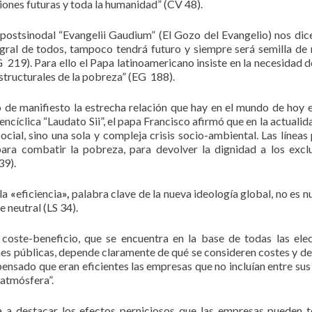
iones futuras y toda la humanidad” (CV 48).
 postsinodal “Evangelii Gaudium” (El Gozo del Evangelio) nos dic
egral de todos, tampoco tendrá futuro y siempre será semilla de
G 219). Para ello el Papa latinoamericano insiste en la necesidad d
structurales de la pobreza” (EG 188).
de manifiesto la estrecha relación que hay en el mundo de hoy e
u encíclica “Laudato Sii”, el papa Francisco afirmó que en la actual
ocial, sino una sola y compleja crisis socio-ambiental. Las líneas 
para combatir la pobreza, para devolver la dignidad a los excl
39).
 la
«
eficiencia
»,
palabra clave de la nueva ideología global, no es n
 neutral (LS 34).
 coste-beneficio, que se encuentra en la base de todas las ele
nes públicas, depende claramente de qué se consideren costes y de
nsado que eran eficientes las empresas que no incluían entre sus
 atmósfera”.
ca a destacar los efectos perniciosos que las empresas pueden t