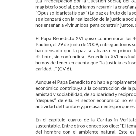
(La Preocupación por la Cuestión Social) del 3
magisterio social, podríamos resumir la enseñanza
“Opus solidarietatis pax” (La paz es fruto de la s
se alcanzará con la realización de la justicia soc
nos enseñan a vivir unidos, para construir juntos
El Papa Benedicto XVI quiso conmemorar los 40 
Paulino, el 29 de junio de 2009, entregándonos s
han pensado que la paz se alcanza en primer lu
distinto, sin confundirse, Benedicto XVI nos invit
hemos de tener en cuenta que “la justicia es insep
caridad…” (CV 6).
Aunque el Papa Benedicto no hable propiamente 
económico contribuya a la construcción de la p
amistad y sociabilidad, de solidaridad y recipro
“después” de ella. El sector económico no es 
actividad del hombre y, precisamente, porque es 
En el capítulo cuarto de la Caritas in Verit
sustentable. Entre otros conceptos dice: “El tem
del hombre con el ambiente natural. Este es