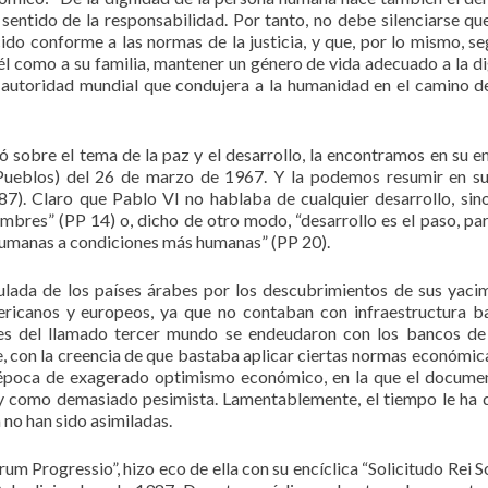
 sentido de la responsabilidad. Por tanto, no debe silenciarse qu
cido conforme a las normas de la justicia, y que, por lo mismo, se
 él como a su familia, mantener un género de vida adecuado a la d
autoridad mundial que condujera a la humanidad en el camino d
 sobre el tema de la paz y el desarrollo, la encontramos en su en
 Pueblos) del 26 de marzo de 1967. Y la podemos resumir en su
87). Claro que Pablo VI no hablaba de cualquier desarrollo, sin
mbres” (PP 14) o, dicho de otro modo, “desarrollo es el paso, pa
humanas a condiciones más humanas” (PP 20).
ulada de los países árabes por los descubrimientos de sus yaci
ericanos y europeos, ya que no contaban con infraestructura b
ses del llamado tercer mundo se endeudaron con los bancos d
, con la creencia de que bastaba aplicar ciertas normas económic
na época de exagerado optimismo económico, en la que el docume
y como demasiado pesimista. Lamentablemente, el tiempo le ha 
 no han sido asimiladas.
um Progressio”, hizo eco de ella con su encíclica “Solicitudo Rei So