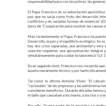
responsabilidad para con los pobres, las generac
El Papa Francisco en su exhortación apostólica
paz que no surja como fruto del desarrollo int
conflictos y de variadas formas de violencia” (E
lazos de “Cooperación para resolver las causas e
Más recientemente el Papa Francisco ha puesto 
Desarrollo, la paz y el equilibrio ecológico. En s
hay dos crisis separadas, una ambiental y otra s
solución requieren una aproximación integral 
simultáneamente para cuidar la naturaleza” (LS 1
En un segundo nivel, Francisco nos recuerda que
asunto meramente técnico y por tanto éticamente
Tal como lo afirma Antonio Vives: “El cálculo
“racionales” de las empresas y las administracio
consideren beneficios. Durante décadas hemos pe
el daño que causaban a los mares, a los ríos o a la
Por ello, “buena parte de la encíclica se dedi