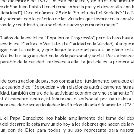
0 de diciembre de 1987. De esta encíclica y de otros documento
 de San Juan Pablo II en el tema sobre la paz y el desarrollo con la
olidaridad”). Dice el número 39 de la “Solicitudo Rei Socialis”: “La 
ial y además con la práctica de las virtudes que favorecen la conviv
, dando y recibiendo, una sociedad nueva y un mundo mejor”.
años de la encíclica “Populorum Progressio”, pero lo hizo hasta
u encíclica “Caritas In Veritate” (La Caridad en la Verdad). Aunque
gar con la justicia, y que luego la caridad pasa a un plano tot
ó a incluir la gratuidad en la vida personal y social. Para alcanzar
arable de la caridad, intrínseca a ella. La justicia es la primera v
de construcción de paz, nos comparte el fundamento, para que el
az cuando dice: “Se pueden vivir relaciones auténticamente huma
cidad, también dentro de la actividad económica y no solamente “f
ni éticamente neutro, ni inhumano o antisocial por naturaleza.
humana, debe ser articulada e institucionalizada éticamente” (CV 3
ate, el Papa Benedicto nos habla ampliamente del tema del des
a del desarrollo está muy unido hoy a los deberes que nacen de la r
 un don de Dios para todos, y su uso representa para nosot