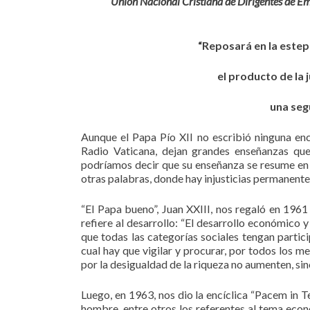
Unión Nacional Cristiana de Dirigentes de E
“Reposará en la estepa
el producto de la j
una seg
Aunque el Papa Pío XII no escribió ninguna encí
Radio Vaticana, dejan grandes enseñanzas que 
podríamos decir que su enseñanza se resume en un
otras palabras, donde hay injusticias permanentes
“El Papa bueno”, Juan XXIII, nos regaló en 196
refiere al desarrollo: “El desarrollo económico
que todas las categorías sociales tengan partic
cual hay que vigilar y procurar, por todos los me
por la desigualdad de la riqueza no aumenten, sin
Luego, en 1963, nos dio la encíclica “Pacem in Te
hombre, entre otros los referentes al tema eco