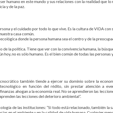
l ser humano en este mundo y sus relaciones con la realidad que lo 
cia y de la paz.
rsona y el cuidado por todo lo que vive. Es la cultura de VIDA con 
 nuestra casa común.
cológica donde la persona humana sea el centro y de la preocupa
do de la política. Tiene que ver con la convivencia humana, la búsqu
ún hoy, no es sólo humano. Es el bien común de todas las personas y
cnocrático también tiende a ejercer su dominio sobre la econom
tecnológico en función del rédito, sin prestar atención a eve
finanzas ahogan a la economía real. No se aprendieron las leccione
 aprenden las lecciones del deterioro ambiental”.
logía de las instituciones: “Si todo está relacionado, también la s
ncias en el ambiente y en la calidad de vida humana. Cualquier me