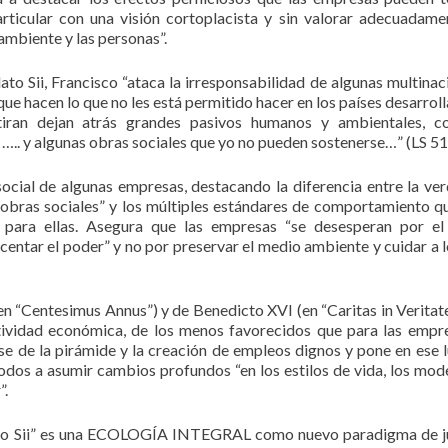
rticular con una visión cortoplacista y sin valorar adecuadame
ambiente y las personas”.
dato Sii, Francisco “ataca la irresponsabilidad de algunas multinac
ue hacen lo que no les está permitido hacer en los países desarroll
iran dejan atrás grandes pasivos humanos y ambientales, c
 ….. y algunas obras sociales que yo no pueden sostenerse…” (LS 51
 social de algunas empresas, destacando la diferencia entre la ve
s obras sociales” y los múltiples estándares de comportamiento q
para ellas. Asegura que las empresas “se desesperan por el
centar el poder” y no por preservar el medio ambiente y cuidar a 
en “Centesimus Annus”) y de Benedicto XVI (en “Caritas in Veritate”
actividad económica, de los menos favorecidos que para las empr
se de la pirámide y la creación de empleos dignos y pone en ese l
todos a asumir cambios profundos “en los estilos de vida, los mod
”.
udato Sii” es una ECOLOGÍA INTEGRAL como nuevo paradigma de ju