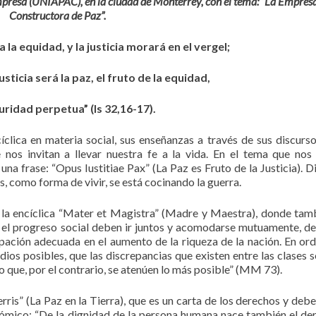
mpresa (UNIAPAC), en la ciudad de Monterrey, con el tema: “La Empres
Constructora de Paz”.
 la equidad, y la justicia morará en el vergel;
usticia será la paz, el fruto de la equidad,
uridad perpetua” (Is 32,16-17).
clica en materia social, sus enseñanzas a través de sus discurso
nos invitan a llevar nuestra fe a la vida. En el tema que nos
a frase: “Opus Iustitiae Pax” (La Paz es Fruto de la Justicia). D
, como forma de vivir, se está cocinando la guerra.
1 la encíclica “Mater et Magistra” (Madre y Maestra), donde tam
 y el progreso social deben ir juntos y acomodarse mutuamente, d
ipación adecuada en el aumento de la riqueza de la nación. En ord
dios posibles, que las discrepancias que existen entre las clases s
o que, por el contrario, se atenúen lo más posible” (MM 73).
rris” (La Paz en la Tierra), que es un carta de los derechos y debe
nómico: “De la dignidad de la persona humana nace también el de