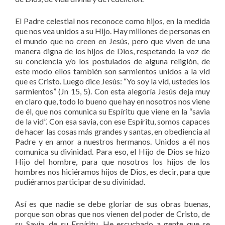
El Padre celestial nos reconoce como hijos, en la medida
que nos vea unidos a su Hijo. Hay millones de personas en
el mundo que no creen en Jesús, pero que viven de una
manera digna de los hijos de Dios, respetando la voz de
su conciencia y/o los postulados de alguna religión, de
este modo ellos también son sarmientos unidos a la vid
que es Cristo. Luego dice Jesús: “Yo soy la vid, ustedes los
sarmientos” (Jn 15, 5). Con esta alegoría Jesús deja muy
en claro que, todo lo bueno que hay en nosotros nos viene
de él, que nos comunica su Espíritu que viene en la “savia
de la vid”. Con esa savia, con ese Espíritu, somos capaces
de hacer las cosas más grandes y santas, en obediencia al
Padre y en amor a nuestros hermanos. Unidos a él nos
comunica su divinidad. Para eso, el Hijo de Dios se hizo
Hijo del hombre, para que nosotros los hijos de los
hombres nos hiciéramos hijos de Dios, es decir, para que
pudiéramos participar de su divinidad.
Así es que nadie se debe gloriar de sus obras buenas,
porque son obras que nos vienen del poder de Cristo, de
su Savia, de su Espíritu. He escuchado a gente que se