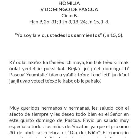
HOMILÍA
V DOMINGO DE PASCUA
Ciclo B
Hch 9, 26-31; 1 Jn 3, 18-24; Jn 15, 1-8.
“Yo soy la vid, ustedes los sarmientos” (Jn 15, 5).
Ki’ óolal lake’ex ka t’ane’ex ich maya, kin tsik te’ex ki’imak
óolal yéetel in puksi’ikal. Bejla’e jo’ p’éel domingo’ ti’
Pascua’ Yuumtsile’ táan u ya’alik to’on: Tene’ leti’ jun k’uul
jaajil uvao yeteel te’exé le kabo’ob le pakalo’.
Muy queridos hermanos y hermanas, les saludo con el
afecto de siempre y les deseo todo bien en el Señor en
este quinto domingo de Pascua. Envío un saludo muy
especial a todos los niños de Yucatán, ya que el próximo
30 de abril se celebra el “Día del Niño”. El comercio