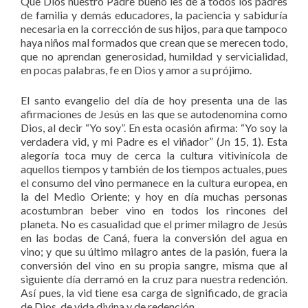
Que Dios nuestro Padre bueno les dé a todos los padres
de familia y demás educadores, la paciencia y sabiduría
necesaria en la corrección de sus hijos, para que tampoco
haya niños mal formados que crean que se merecen todo,
que no aprendan generosidad, humildad y servicialidad,
en pocas palabras, fe en Dios y amor a su prójimo.
El santo evangelio del día de hoy presenta una de las
afirmaciones de Jesús en las que se autodenomina como
Dios, al decir “Yo soy”. En esta ocasión afirma: “Yo soy la
verdadera vid, y mi Padre es el viñador” (Jn 15, 1). Esta
alegoría toca muy de cerca la cultura vitivinícola de
aquellos tiempos y también de los tiempos actuales, pues
el consumo del vino permanece en la cultura europea, en
la del Medio Oriente; y hoy en día muchas personas
acostumbran beber vino en todos los rincones del
planeta. No es casualidad que el primer milagro de Jesús
en las bodas de Caná, fuera la conversión del agua en
vino; y que su último milagro antes de la pasión, fuera la
conversión del vino en su propia sangre, misma que al
siguiente día derramó en la cruz para nuestra redención.
Así pues, la vid tiene esa carga de significado, de gracia
de Dios, de vida divina y de redención.