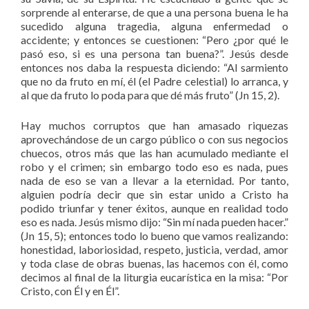
sorprende al enterarse, de que a una persona buena le ha
sucedido alguna tragedia, alguna enfermedad o
accidente; y entonces se cuestionen: “Pero ¿por qué le
pasó eso, si es una persona tan buena?”. Jesús desde
entonces nos daba la respuesta diciendo: “Al sarmiento
que no da fruto en mí, él (el Padre celestial) lo arranca, y
al que da fruto lo poda para que dé más fruto” (Jn 15, 2).
Hay muchos corruptos que han amasado riquezas
aprovechándose de un cargo público o con sus negocios
chuecos, otros más que las han acumulado mediante el
robo y el crimen; sin embargo todo eso es nada, pues
nada de eso se van a llevar a la eternidad. Por tanto,
alguien podría decir que sin estar unido a Cristo ha
podido triunfar y tener éxitos, aunque en realidad todo
eso es nada. Jesús mismo dijo: “Sin mí nada pueden hacer.”
(Jn 15, 5); entonces todo lo bueno que vamos realizando:
honestidad, laboriosidad, respeto, justicia, verdad, amor
y toda clase de obras buenas, las hacemos con él, como
decimos al final de la liturgia eucarística en la misa: “Por
Cristo, con Él y en Él”.