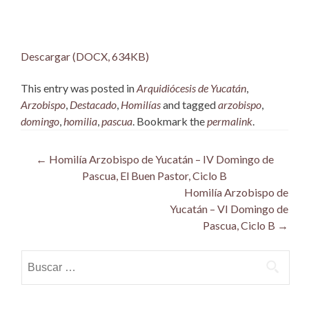
Descargar (DOCX, 634KB)
This entry was posted in
Arquidiócesis de Yucatán
,
Arzobispo
,
Destacado
,
Homilías
and tagged
arzobispo
,
domingo
,
homilia
,
pascua
. Bookmark the
permalink
.
Post
←
Homilía Arzobispo de Yucatán – IV Domingo de
Pascua, El Buen Pastor, Ciclo B
navigation
Homilía Arzobispo de
Yucatán – VI Domingo de
Pascua, Ciclo B
→
Buscar: