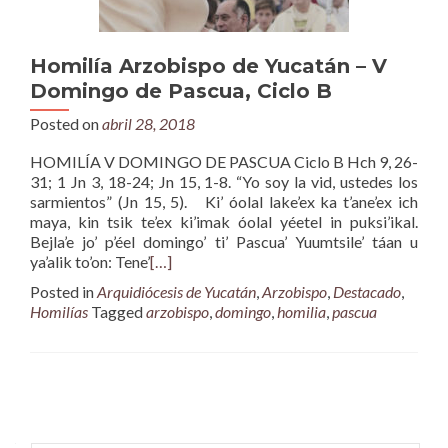
Homilía Arzobispo de Yucatán – V
Domingo de Pascua, Ciclo B
Posted on
abril 28, 2018
HOMILÍA V DOMINGO DE PASCUA Ciclo B Hch 9, 26-
31; 1 Jn 3, 18-24; Jn 15, 1-8. “Yo soy la vid, ustedes los
sarmientos” (Jn 15, 5). Ki’ óolal lake’ex ka t’ane’ex ich
maya, kin tsik te’ex ki’imak óolal yéetel in puksi’ikal.
Bejla’e jo’ p’éel domingo’ ti’ Pascua’ Yuumtsile’ táan u
ya’alik to’on: Tene’
[…]
Posted in
Arquidiócesis de Yucatán
,
Arzobispo
,
Destacado
,
Homilías
Tagged
arzobispo
,
domingo
,
homilia
,
pascua
Posts
navigation