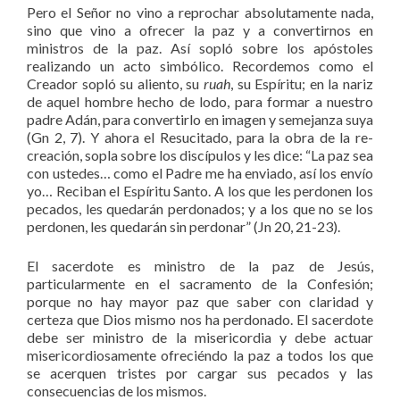
Pero el Señor no vino a reprochar absolutamente nada,
sino que vino a ofrecer la paz y a convertirnos en
ministros de la paz. Así sopló sobre los apóstoles
realizando un acto simbólico. Recordemos como el
Creador sopló su aliento, su
ruah
, su Espíritu; en la nariz
de aquel hombre hecho de lodo, para formar a nuestro
padre Adán, para convertirlo en imagen y semejanza suya
(Gn 2, 7). Y ahora el Resucitado, para la obra de la re-
creación, sopla sobre los discípulos y les dice: “La paz sea
con ustedes… como el Padre me ha enviado, así los envío
yo… Reciban el Espíritu Santo. A los que les perdonen los
pecados, les quedarán perdonados; y a los que no se los
perdonen, les quedarán sin perdonar” (Jn 20, 21-23).
El sacerdote es ministro de la paz de Jesús,
particularmente en el sacramento de la Confesión;
porque no hay mayor paz que saber con claridad y
certeza que Dios mismo nos ha perdonado. El sacerdote
debe ser ministro de la misericordia y debe actuar
misericordiosamente ofreciéndo la paz a todos los que
se acerquen tristes por cargar sus pecados y las
consecuencias de los mismos.