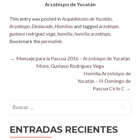
Arzobispo de Yucatán
This entry was posted in
Arquidiócesis de Yucatán
,
Arzobispo
,
Destacado
,
Homilías
and tagged
arzobispo
,
gustavo rodriguez vega
,
homilia
,
homilia arzobispo
.
Bookmark the
permalink
.
Post
←
Mensaje para la Pascua 2016 – Arzobispo de Yucatán
Mons. Gustavo Rodríguez Vega
navigation
Homilía Arzobispo de
Yucatán – III Domingo de
Pascua Ciclo C
→
Buscar:
ENTRADAS RECIENTES