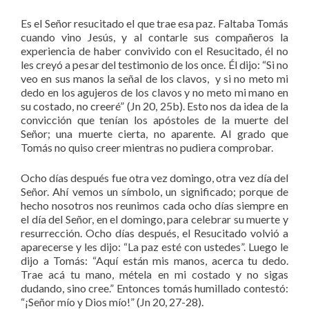
Es el Señor resucitado el que trae esa paz. Faltaba Tomás
cuando vino Jesús, y al contarle sus compañeros la
experiencia de haber convivido con el Resucitado, él no
les creyó a pesar del testimonio de los once. Él dijo: “Si no
veo en sus manos la señal de los clavos, y si no meto mi
dedo en los agujeros de los clavos y no meto mi mano en
su costado, no creeré” (Jn 20, 25b). Esto nos da idea de la
convicción que tenían los apóstoles de la muerte del
Señor; una muerte cierta, no aparente. Al grado que
Tomás no quiso creer mientras no pudiera comprobar.
Ocho días después fue otra vez domingo, otra vez día del
Señor. Ahí vemos un símbolo, un significado; porque de
hecho nosotros nos reunimos cada ocho días siempre en
el día del Señor, en el domingo, para celebrar su muerte y
resurrección. Ocho días después, el Resucitado volvió a
aparecerse y les dijo: “La paz esté con ustedes”. Luego le
dijo a Tomás: “Aquí están mis manos, acerca tu dedo.
Trae acá tu mano, métela en mi costado y no sigas
dudando, sino cree.” Entonces tomás humillado contestó:
“¡Señor mío y Dios mío!” (Jn 20, 27-28).