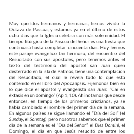
Muy queridos hermanos y hermanas, hemos vivido la
Octava de Pascua, y estamos ya en el último de estos
ocho días que la Iglesia celebra con más solemnidad. El
tiempo litúrgico de la Pascua del Señor es una fiesta que
continuará hasta completar cincuenta días. Hoy leemos
este pasaje evangélico tan hermoso, del encuentro del
Resucitado con sus apóstoles, pero tenemos antes el
texto del testimonio del apóstol san Juan quien
desterrado en la isla de Patmos, tiene una contemplación
del Resucitado, el cual le revela todo lo que está
contenido en el libro del Apocalipsis. Fijémonos bien en
lo que dice el apóstol y evangelista san Juan: “Caí en
éxtasis en un domingo” (Ap 1, 10). Ahí notamos que desde
entonces, en tiempo de los primeros cristianos, ya se
había cambiado el nombre del primer día de la semana.
En algunos países se sigue llamando el “Día del Sol” (el
Sunday,
el
Sonntag)
; pero nosotros sabemos que el primer
día de la semana es el “Día del Señor”, el
Dies Domini
, el
Domingo, el día en que Jesús resucitó de entre los