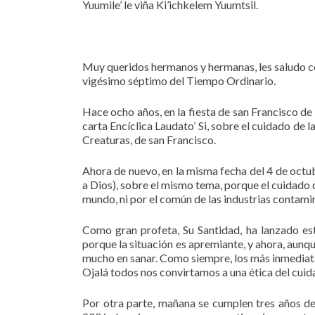
Yuumile’ le viña Ki’ichkelem Yuumtsil.
Muy queridos hermanos y hermanas, les saludo co
vigésimo séptimo del Tiempo Ordinario.
Hace ocho años, en la fiesta de san Francisco de A
carta Encíclica Laudato’ Si, sobre el cuidado de 
Creaturas, de san Francisco.
Ahora de nuevo, en la misma fecha del 4 de oct
a Dios), sobre el mismo tema, porque el cuidado 
mundo, ni por el común de las industrias contamin
Como gran profeta, Su Santidad, ha lanzado es
porque la situación es apremiante, y ahora, aunq
mucho en sanar. Como siempre, los más inmediat
Ojalá todos nos convirtamos a una ética del cui
Por otra parte, mañana se cumplen tres años de l