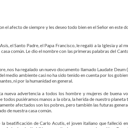
n el afecto de siempre y les deseo todo bien en el Señor en este 
sís, el Santo Padre, el Papa Francisco, le regaló a la Iglesia y al 
la casa común. Le dio el nombre con las primeras palabras del Canto
ubre, nos ha regalado un nuevo documento llamado Laudate Deum 
del medio ambiente casi no ha sido tenido en cuenta por los gobier
antes, ni por la humanidad en general.
ta nueva advertencia a todos los hombre y mujeres de buena vo
ue todos pusiéramos manos a la obra, la herida de nuestro planeta 
amente afectados son los pobres, pero también las futuras genera
dado de nuestra casa común.
a beatificación de Carlo Acutis, el joven italiano que falleció en