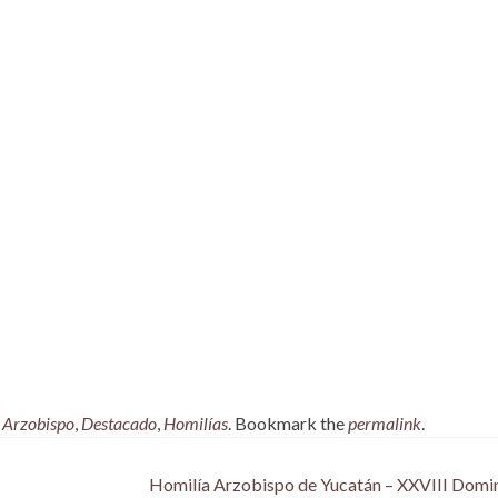
,
Arzobispo
,
Destacado
,
Homilías
. Bookmark the
permalink
.
Homilía Arzobispo de Yucatán – XXVIII Domi