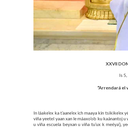
XXVII DO
Is 5,
“Arrendará el 
In láake’ex ka t’aane’ex ich maaya kin tsikike’ex yé
viña yeetel yaan xan le máaxo’ob ku kaánantoj u vi
u viña escuela beyxan u viña tu’ux k meéya’j, ye