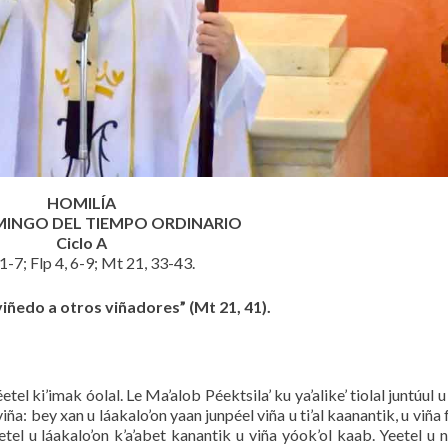
HOMILÍA
MINGO DEL TIEMPO ORDINARIO
Ciclo A
 1-7; Flp 4, 6-9; Mt 21, 33-43.
viñedo a otros viñadores” (Mt 21, 41).
etel ki’imak óolal. Le Ma’alob Péektsila’ ku ya’alike’ tiolal juntúul 
ña: bey xan u láakalo’on yaan junpéel viña u ti’al kaanantik, u viña 
etel u láakalo’on k’a’abet kanantik u viña yóok’ol kaab. Yeetel u n