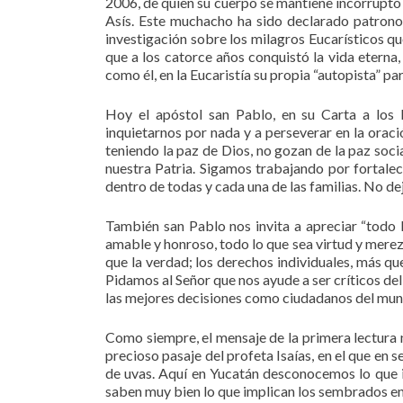
2006, de quien su cuerpo se mantiene incorrupto 
Asís. Este muchacho ha sido declarado patrono 
investigación sobre los milagros Eucarísticos que 
que a los catorce años conquistó la vida etern
como él, en la Eucaristía su propia “autopista” para
Hoy el apóstol san Pablo, en su Carta a los Fi
inquietarnos por nada y a perseverar en la orac
teniendo la paz de Dios, no gozan de la paz socia
nuestra Patria. Sigamos trabajando por fortalec
dentro de todas y cada una de las familias. No de
También san Pablo nos invita a apreciar “todo 
amable y honroso, todo lo que sea virtud y merezc
que la verdad; los derechos individuales, más que
Pidamos al Señor que nos ayude a ser críticos de
las mejores decisiones como ciudadanos del mun
Como siempre, el mensaje de la primera lectura n
precioso pasaje del profeta Isaías, en el que en s
de uvas. Aquí en Yucatán desconocemos lo que
saben muy bien lo que implican los sembrados en