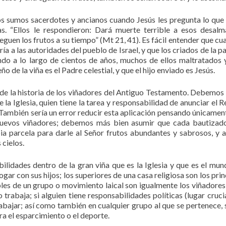
os sumos sacerdotes y ancianos cuando Jesús les pregunta lo que 
s. “Ellos le respondieron: Dará muerte terrible a esos desal
reguen los frutos a su tiempo” (Mt 21, 41). Es fácil entender que cu
ía a las autoridades del pueblo de Israel, y que los criados de la p
ando a lo largo de cientos de años, muchos de ellos maltratados 
o de la viña es el Padre celestial, y que el hijo enviado es Jesús.
 de la historia de los viñadores del Antiguo Testamento. Debemos
a Iglesia, quien tiene la tarea y responsabilidad de anunciar el R
 También sería un error reducir esta aplicación pensando únicament
nuevos viñadores; debemos más bien asumir que cada bautizad
ia parcela para darle al Señor frutos abundantes y sabrosos, y a
 cielos.
lidades dentro de la gran viña que es la Iglesia y que es el mun
gar con sus hijos; los superiores de una casa religiosa son los prin
bles de un grupo o movimiento laical son igualmente los viñadores
trabaja; si alguien tiene responsabilidades políticas (lugar crucia
trabajar; así como también en cualquier grupo al que se pertenece, s
a el esparcimiento o el deporte.