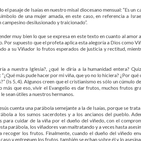
el pasaje de Isaías en nuestro misal diocesano mensual: “Es un c
 símbolo de una mujer amada, en este caso, en referencia a Israe
n campesino desilusionado y traicionado”.
nder muy bien lo que se expresa en este texto en cuanto al amor a
do. Por supuesto que el profeta aplica esta alegoría a Dios como Vi
ado a su Viñador lo frutos esperados de justicia y rectitud, mient
iría a nuestra Iglesia?, ¿qué le diría a la humanidad entera? Qui
je: “¿Qué más pude hacer por mi viña, que yo no lo hiciera? ¿Por qué
?” (Is 5, 4). Algunos creen que el cristianismo es sólo un cúmulo de
o más que eso, vivir el Evangelio es dar frutos, muchos frutos gr
le sean útiles a nuestros hermanos.
esús cuenta una parábola semejante a la de Isaías, porque se trata
arábola a los sumos sacerdotes y a los ancianos del pueblo. Ade
s para cuidar de la viña por el dueño del viñedo, con el compro
sta parábola, los viñadores van maltratando y a veces hasta asesi
a recoger los frutos. Finalmente, cuando el dueño del viñedo env
n caso y entreguen los frutos, también se echan sobre él y lo asesina