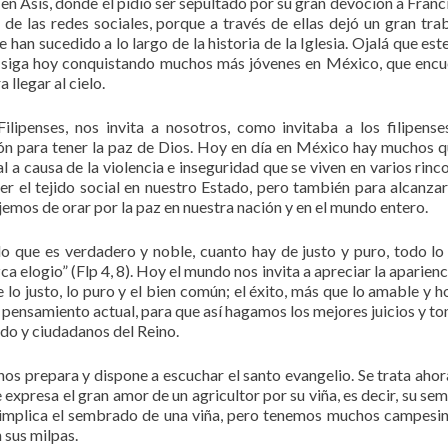
en Asís, donde él pidió ser sepultado por su gran devoción a Franc
de las redes sociales, porque a través de ellas dejó un gran tra
han sucedido a lo largo de la historia de la Iglesia. Ojalá que este
a, siga hoy conquistando muchos más jóvenes en México, que encu
 llegar al cielo.
lipenses, nos invita a nosotros, como invitaba a los filipense
ión para tener la paz de Dios. Hoy en día en México hay muchos q
l a causa de la violencia e inseguridad que se viven en varios rinc
er el tejido social en nuestro Estado, pero también para alcanzar
jemos de orar por la paz en nuestra nación y en el mundo entero.
lo que es verdadero y noble, cuanto hay de justo y puro, todo lo
a elogio” (Flp 4, 8). Hoy el mundo nos invita a apreciar la aparienc
 lo justo, lo puro y el bien común; el éxito, más que lo amable y h
l pensamiento actual, para que así hagamos los mejores juicios y 
do y ciudadanos del Reino.
os prepara y dispone a escuchar el santo evangelio. Se trata ahor
e expresa el gran amor de un agricultor por su viña, es decir, su se
 implica el sembrado de una viña, pero tenemos muchos campesi
 sus milpas.