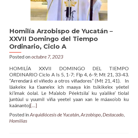
Homilía Arzobispo de Yucatán –
XXVII Domingo del Tiempo
Ordinario, Ciclo A
Posted on
octubre 7, 2023
HOMILÍA XXVII DOMINGO DEL TIEMPO
ORDINARIO Ciclo A Is 5, 1-7; Flp 4, 6-9; Mt 21, 33-43.
“Arrendará el viñedo a otros viñadores” (Mt 21, 41). In
láake’ex ka t’aane’ex ich maaya kin tsikike’ex yéetel
ki’imak óolal. Le Ma’alob Péektsila’ ku ya’alike’ tiolal
juntúul u yuumil viña yeetel yaan xan le máaxo’ob ku
kaánantoj
[…]
Posted in
Arquidiócesis de Yucatán
,
Arzobispo
,
Destacado
,
Homilías