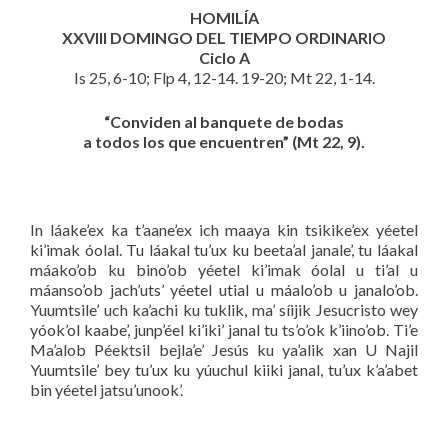
HOMILÍA
XXVIII DOMINGO DEL TIEMPO ORDINARIO
Ciclo A
Is 25, 6-10; Flp 4, 12-14. 19-20; Mt 22, 1-14.
“Conviden al banquete de bodas
a todos los que encuentren” (Mt 22, 9).
In láake’ex ka t’aane’ex ich maaya kin tsikike’ex yéetel
ki’imak óolal. Tu láakal tu’ux ku beeta’al janale’, tu láakal
máako’ob ku bino’ob yéetel ki’imak óolal u ti’al u
máanso’ob jach’uts’ yéetel utial u máalo’ob u janalo’ob.
Yuumtsile’ uch ka’achi ku tuklik, ma’ síijik Jesucristo wey
yóok’ol kaabe’, junp’éel ki’iki’ janal tu ts’o’ok k’iino’ob. Ti’e
Ma’alob Péektsil bejla’e’ Jesús ku ya’alik xan U Najil
Yuumtsile’ bey tu’ux ku yúuchul kiiki janal, tu’ux k’a’abet
bin yéetel jatsu’unook’.