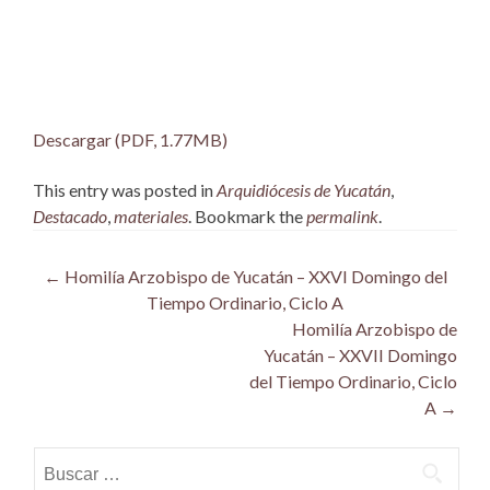
Descargar (PDF, 1.77MB)
This entry was posted in
Arquidiócesis de Yucatán
,
Destacado
,
materiales
. Bookmark the
permalink
.
Post
←
Homilía Arzobispo de Yucatán – XXVI Domingo del
Tiempo Ordinario, Ciclo A
navigation
Homilía Arzobispo de
Yucatán – XXVII Domingo
del Tiempo Ordinario, Ciclo
A
→
Buscar: