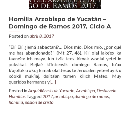
Homilía Arzobispo de Yucatán –
Domingo de Ramos 2017, Ciclo A
Posted on
abril 8, 2017
“Elí, Elí, ¿lemá sabactaní?… Dios mío, Dios mío, ¿por qué
me has abandonado?” (Mt 27, 46). Ki’ olal lake’ex ka
ta’ane’ex ich maya, kin tzik te’ex kimak woolal yetel in
puksikal. Bejlaé ki’inbensik domingo Ramos, tu’ux
k’ajoltik u okoj kimak olal Jesús te Jerusalen yeteel uyik u
xóokil muk’iaj, dsíita’an tumen kilich Mateo. Muy
queridos hermanos y
[…]
Posted in
Arquidiócesis de Yucatán
,
Arzobispo
,
Destacado
,
Homilías
Tagged
2017
,
arzobispo
,
domingo de ramos
,
homilia
,
pasion de cristo
Posts