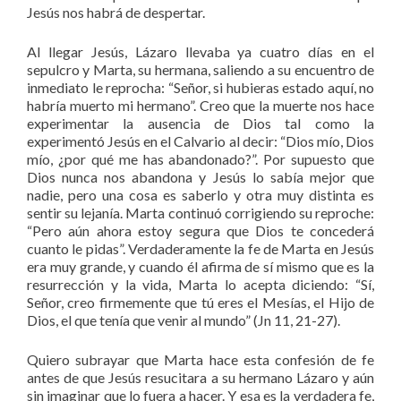
Jesús nos habrá de despertar.
Al llegar Jesús, Lázaro llevaba ya cuatro días en el
sepulcro y Marta, su hermana, saliendo a su encuentro de
inmediato le reprocha: “Señor, si hubieras estado aquí, no
habría muerto mi hermano”. Creo que la muerte nos hace
experimentar la ausencia de Dios tal como la
experimentó Jesús en el Calvario al decir: “Dios mío, Dios
mío, ¿por qué me has abandonado?”. Por supuesto que
Dios nunca nos abandona y Jesús lo sabía mejor que
nadie, pero una cosa es saberlo y otra muy distinta es
sentir su lejanía. Marta continuó corrigiendo su reproche:
“Pero aún ahora estoy segura que Dios te concederá
cuanto le pidas”. Verdaderamente la fe de Marta en Jesús
era muy grande, y cuando él afirma de sí mismo que es la
resurrección y la vida, Marta lo acepta diciendo: “Sí,
Señor, creo firmemente que tú eres el Mesías, el Hijo de
Dios, el que tenía que venir al mundo” (Jn 11, 21-27).
Quiero subrayar que Marta hace esta confesión de fe
antes de que Jesús resucitara a su hermano Lázaro y aún
sin imaginar que lo fuera a hacer. Y esa es la verdadera fe,