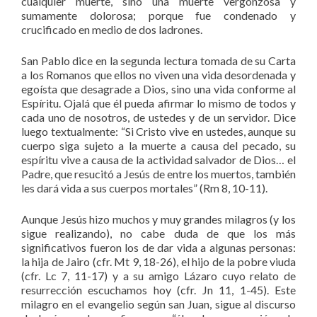
cualquier muerte, sino una muerte vergonzosa y
sumamente dolorosa; porque fue condenado y
crucificado en medio de dos ladrones.
San Pablo dice en la segunda lectura tomada de su Carta
a los Romanos que ellos no viven una vida desordenada y
egoísta que desagrade a Dios, sino una vida conforme al
Espíritu. Ojalá que él pueda afirmar lo mismo de todos y
cada uno de nosotros, de ustedes y de un servidor. Dice
luego textualmente: “Si Cristo vive en ustedes, aunque su
cuerpo siga sujeto a la muerte a causa del pecado, su
espíritu vive a causa de la actividad salvador de Dios… el
Padre, que resucitó a Jesús de entre los muertos, también
les dará vida a sus cuerpos mortales” (Rm 8, 10-11).
Aunque Jesús hizo muchos y muy grandes milagros (y los
sigue realizando), no cabe duda de que los más
significativos fueron los de dar vida a algunas personas:
la hija de Jairo (cfr. Mt 9, 18-26), el hijo de la pobre viuda
(cfr. Lc 7, 11-17) y a su amigo Lázaro cuyo relato de
resurrección escuchamos hoy (cfr. Jn 11, 1-45). Este
milagro en el evangelio según san Juan, sigue al discurso