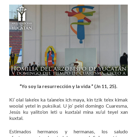
“Yo soy la resurrección y la vida ” (Jn 11, 25).
Ki’ olal lake’ex ka ta’ane’ex ich maya, kin tzik te’ex kimak
woolal yetel in puksikal. U jo’ pe’el domingo Cuaresma,
Jesús ku yalito’on leti u kuxta’al mina xu’ul teyel xan
kuxtal.
Estimados hermanos y hermanas, los saludo