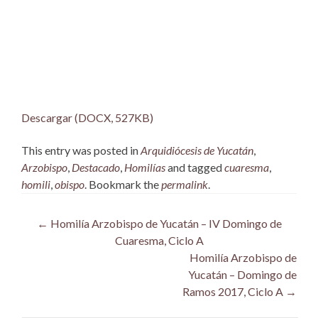
Descargar (DOCX, 527KB)
This entry was posted in
Arquidiócesis de Yucatán
,
Arzobispo
,
Destacado
,
Homilías
and tagged
cuaresma
,
homili
,
obispo
. Bookmark the
permalink
.
Post
←
Homilía Arzobispo de Yucatán – IV Domingo de
Cuaresma, Ciclo A
navigation
Homilía Arzobispo de
Yucatán – Domingo de
Ramos 2017, Ciclo A
→