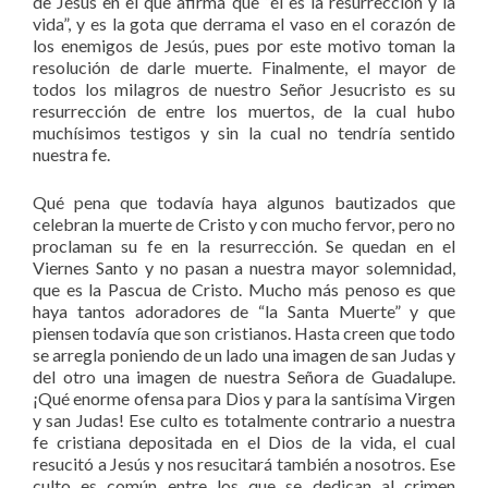
de Jesús en el que afirma que “él es la resurrección y la
vida”, y es la gota que derrama el vaso en el corazón de
los enemigos de Jesús, pues por este motivo toman la
resolución de darle muerte. Finalmente, el mayor de
todos los milagros de nuestro Señor Jesucristo es su
resurrección de entre los muertos, de la cual hubo
muchísimos testigos y sin la cual no tendría sentido
nuestra fe.
Qué pena que todavía haya algunos bautizados que
celebran la muerte de Cristo y con mucho fervor, pero no
proclaman su fe en la resurrección. Se quedan en el
Viernes Santo y no pasan a nuestra mayor solemnidad,
que es la Pascua de Cristo. Mucho más penoso es que
haya tantos adoradores de “la Santa Muerte” y que
piensen todavía que son cristianos. Hasta creen que todo
se arregla poniendo de un lado una imagen de san Judas y
del otro una imagen de nuestra Señora de Guadalupe.
¡Qué enorme ofensa para Dios y para la santísima Virgen
y san Judas! Ese culto es totalmente contrario a nuestra
fe cristiana depositada en el Dios de la vida, el cual
resucitó a Jesús y nos resucitará también a nosotros. Ese
culto es común entre los que se dedican al crimen