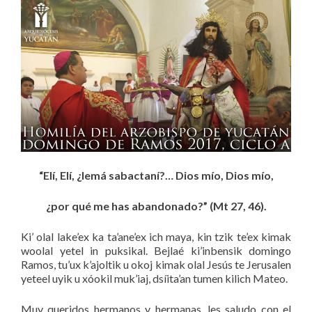
“Elí, Elí, ¿lemá sabactaní?… Dios mío, Dios mío,
¿por qué me has abandonado?” (Mt 27, 46).
Ki’ olal lake’ex ka ta’ane’ex ich maya, kin tzik te’ex kimak
woolal yetel in puksikal. Bejlaé ki’inbensik domingo
Ramos, tu’ux k’ajoltik u okoj kimak olal Jesús te Jerusalen
yeteel uyik u xóokil muk’iaj, dsíita’an tumen kilich Mateo.
Muy queridos hermanos y hermanas, les saludo con el