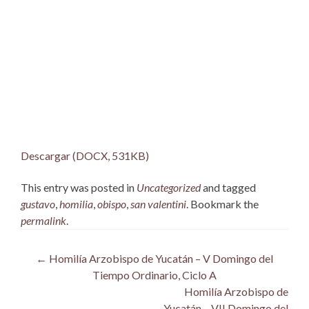
Descargar (DOCX, 531KB)
This entry was posted in
Uncategorized
and tagged
gustavo
,
homilia
,
obispo
,
san valentini
. Bookmark the
permalink
.
Post
←
Homilía Arzobispo de Yucatán – V Domingo del
Tiempo Ordinario, Ciclo A
navigation
Homilía Arzobispo de
Yucatán – VII Domingo del