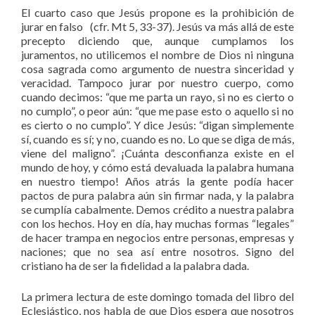
El cuarto caso que Jesús propone es la prohibición de
jurar en falso (cfr. Mt 5, 33-37). Jesús va más allá de este
precepto diciendo que, aunque cumplamos los
juramentos, no utilicemos el nombre de Dios ni ninguna
cosa sagrada como argumento de nuestra sinceridad y
veracidad. Tampoco jurar por nuestro cuerpo, como
cuando decimos: “que me parta un rayo, si no es cierto o
no cumplo”, o peor aún: “que me pase esto o aquello si no
es cierto o no cumplo”. Y dice Jesús: “digan simplemente
sí, cuando es sí; y no, cuando es no. Lo que se diga de más,
viene del maligno”. ¡Cuánta desconfianza existe en el
mundo de hoy, y cómo está devaluada la palabra humana
en nuestro tiempo! Años atrás la gente podía hacer
pactos de pura palabra aún sin firmar nada, y la palabra
se cumplía cabalmente. Demos crédito a nuestra palabra
con los hechos. Hoy en día, hay muchas formas “legales”
de hacer trampa en negocios entre personas, empresas y
naciones; que no sea así entre nosotros. Signo del
cristiano ha de ser la fidelidad a la palabra dada.
La primera lectura de este domingo tomada del libro del
Eclesiástico, nos habla de que Dios espera que nosotros