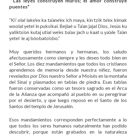
“Las leyes construyen muros; el amor construye
puentes”
“Ki’ olal lake’ex ka ta’ane’ex ich maya, kin tzik te’ex kimak
woolal yetel in puksikal. Bejlaé u Ta’an jajal Dios, Jesús ku
yalikto’on kutaj utial we’es ba’ax jach u kaat u ya’ale Ta’an
yetel le aj bóobato’obo.”
Muy queridos hermanos y hermanas, los saludo
afectuosamente como siempre y les deseo todo bien en
el Señor. Los diez mandamientos que todos los cristianos
aprendemos de memoria desde nuestra niñez, fueron
revelados por Dios nuestro Señor a Moisés en la montaña
del Sinaí y plasmados en tablas de piedra. Esas tablas
fueron conservadas como un tesoro sagrado en el Arca
de la Alianza que acompañó al pueblo en su peregrinar
por el desierto, y que luego reposó en el Santo de los
Santos del templo de Jerusalén.
Esos mandamientos corresponden perfectamente a lo
que todos los seres humanos naturalmente han podido
descubrir, porque están grabados en la naturaleza