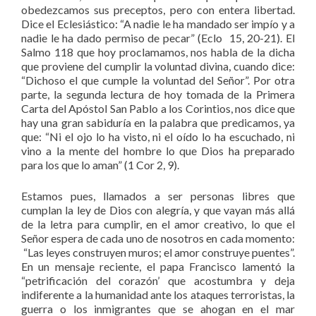
obedezcamos sus preceptos, pero con entera libertad.
Dice el Eclesiástico: “A nadie le ha mandado ser impío y a
nadie le ha dado permiso de pecar” (Eclo 15, 20-21). El
Salmo 118 que hoy proclamamos, nos habla de la dicha
que proviene del cumplir la voluntad divina, cuando dice:
“Dichoso el que cumple la voluntad del Señor”. Por otra
parte, la segunda lectura de hoy tomada de la Primera
Carta del Apóstol San Pablo a los Corintios, nos dice que
hay una gran sabiduría en la palabra que predicamos, ya
que: “Ni el ojo lo ha visto, ni el oído lo ha escuchado, ni
vino a la mente del hombre lo que Dios ha preparado
para los que lo aman” (1 Cor 2, 9).
Estamos pues, llamados a ser personas libres que
cumplan la ley de Dios con alegría, y que vayan más allá
de la letra para cumplir, en el amor creativo, lo que el
Señor espera de cada uno de nosotros en cada momento:
“Las leyes construyen muros; el amor construye puentes”.
En un mensaje reciente, el papa Francisco lamentó la
“petrificación del corazón’ que acostumbra y deja
indiferente a la humanidad ante los ataques terroristas, la
guerra o los inmigrantes que se ahogan en el mar