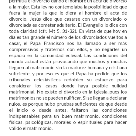
permitía el divorcio dando el hombre un acta de divorcio
a la mujer. Esta ley no contemplaba la posibilidad de que
fuera la mujer la que le diera al hombre el acta de
divorcio. Jesús dice que casarse con un divorciado o
divorciada es cometer adulterio. El Evangelio lo dice con
toda claridad (cfr. Mt 5, 31-32). En vista de que hoy en
día es tan grande el número de los divorciados vueltos a
casar, el Papa Francisco nos ha llamado a ser más
comprensivos y fraternos con ellos, y no negarles un
espacio en la comunidad eclesial. Las condiciones del
mundo actual están provocando que muchos y muchas
lleguen al matrimonio sin la madurez humana y cristiana
suficiente, y por eso es que el Papa ha pedido que los
tribunales eclesiásticos redoblen su esfuerzo para
considerar los casos donde haya posible nulidad
matrimonial. No existe el divorcio en la Iglesia, pues los
matrimonios no se pueden nulificar. Si se llegan a declarar
nulos, es porque hubo pruebas suficientes de que desde
el inicio o desde antes, faltaron las condiciones
indispensables para un buen matrimonio, condiciones
físicas, psicológicas, morales o espirituales para hacer
válido el matrimonio.