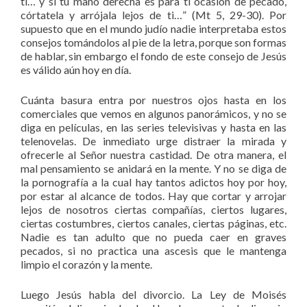
ti… y si tu mano derecha es para ti ocasión de pecado,
córtatela y arrójala lejos de ti…” (Mt 5, 29-30). Por
supuesto que en el mundo judío nadie interpretaba estos
consejos tomándolos al pie de la letra, porque son formas
de hablar, sin embargo el fondo de este consejo de Jesús
es válido aún hoy en día.
Cuánta basura entra por nuestros ojos hasta en los
comerciales que vemos en algunos panorámicos, y no se
diga en películas, en las series televisivas y hasta en las
telenovelas. De inmediato urge distraer la mirada y
ofrecerle al Señor nuestra castidad. De otra manera, el
mal pensamiento se anidará en la mente. Y no se diga de
la pornografía a la cual hay tantos adictos hoy por hoy,
por estar al alcance de todos. Hay que cortar y arrojar
lejos de nosotros ciertas compañías, ciertos lugares,
ciertas costumbres, ciertos canales, ciertas páginas, etc.
Nadie es tan adulto que no pueda caer en graves
pecados, si no practica una ascesis que le mantenga
limpio el corazón y la mente.
Luego Jesús habla del divorcio. La Ley de Moisés