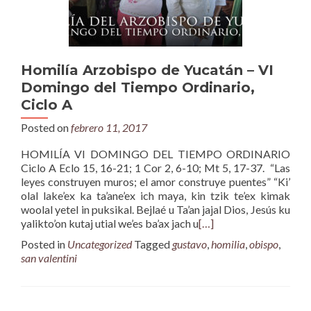
Homilía Arzobispo de Yucatán – VI
Domingo del Tiempo Ordinario,
Ciclo A
Posted on
febrero 11, 2017
HOMILÍA VI DOMINGO DEL TIEMPO ORDINARIO
Ciclo A Eclo 15, 16-21; 1 Cor 2, 6-10; Mt 5, 17-37. “Las
leyes construyen muros; el amor construye puentes” “Ki’
olal lake’ex ka ta’ane’ex ich maya, kin tzik te’ex kimak
woolal yetel in puksikal. Bejlaé u Ta’an jajal Dios, Jesús ku
yalikto’on kutaj utial we’es ba’ax jach u
[…]
Posted in
Uncategorized
Tagged
gustavo
,
homilia
,
obispo
,
san valentini