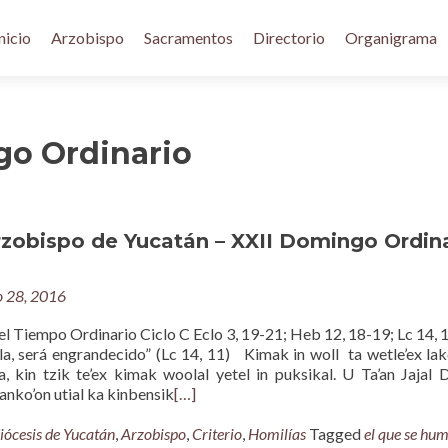
nicio
Arzobispo
Sacramentos
Directorio
Organigrama
go Ordinario
rzobispo de Yucatán – XXII Domingo Ordin
o 28, 2016
l Tiempo Ordinario Ciclo C Eclo 3, 19-21; Heb 12, 18-19; Lc 14, 
la, será engrandecido” (Lc 14, 11) Kimak in woll ta wetle’ex lake
a, kin tzik te’ex kimak woolal yetel in puksikal. U Ta’an Jajal D
anko’on utial ka kinbensik
[…]
iócesis de Yucatán
,
Arzobispo
,
Criterio
,
Homilías
Tagged
el que se hum