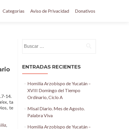
Categorias
Aviso de Privacidad
Donativos
Buscar:
ENTRADAS RECIENTES
ario
Homilía Arzobispo de Yucatán –
XVIII Domingo del Tiempo
1.7-14.
Ordinario, Ciclo A
’ex, ta
ios, te
Misal Diario. Mes de Agosto.
Palabra Viva
illa
,
Homilía Arzobispo de Yucatán –