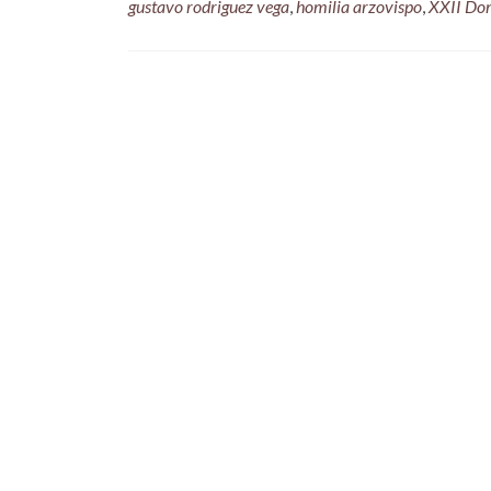
gustavo rodriguez vega
,
homilia arzovispo
,
XXII Do
Posts
navigation