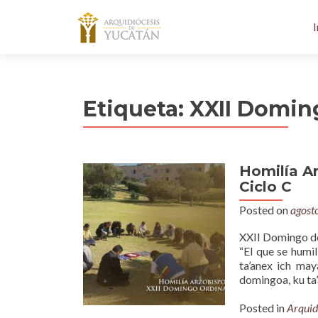
I
Etiqueta:
XXII Domin
Homilía A
Ciclo C
Posted on
agost
XXII Domingo de
“El que se humil
ta’anex ich may
domingoa, ku ta’
Posted in
Arquid