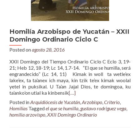
Homilía Arzobispo de Yucatán – XXII
Domingo Ordinario Ciclo C
Posted on
agosto 28, 2016
XXII Domingo del Tiempo Ordinario Ciclo C Eclo 3, 19-
21; Heb 12, 18-19; Lc 14, 1.7-14. “El que se humilla, será
engrandecido” (Lc 14, 11) Kimak in woll ta wetle’ex
lake’ex, ta ta’anex ich maya, kin tzik te’ex kimak woolal
yetel in puksikal. U Ta’an Jajal Dios, te domingoa, ku
ta’anko’on utial ka kinbensik
[…]
Posted in
Arquidiócesis de Yucatán
,
Arzobispo
,
Criterio
,
Homilías
Tagged
el que se humilla
,
gustavo rodriguez vega
,
homilia arzovispo
,
XXII Domingo Ordinario