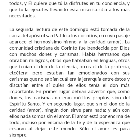
todos, y Él quiere que tú la disfrutes en tu conciencia, y
que tú la ejecutes llevando esta misericordia a los más
necesitados.
La segunda lectura de este domingo está tomada de la
carta del apóstol san Pablo a los corintios, en cuyo pasaje
aparece el hermosisímo himno a la caridad (amor). La
comunidad cristiana de Corinto fue bendecida por Dios
con muchos dones y carismas. Había hermanos que
obraban milagros, otros que hablaban en lenguas, otros
que tenían el don de la ciencia, otros el de la profecía,
etcétera; pero estaban tan emocionados con sus
carismas que no sabían cuál era la jerarquía entre éstos y
discutían entre sí quién de ellos tenía el don más
importante. En primer lugar debían advertir que, como
dones, los carismas no eran méritos propios, sino del
Espíritu Santo. Y en segundo lugar, que sin el don de la
caridad (amor), ningún don sirve para nada; y aún con
ellos nada somos sin el amor. El amor está por encima de
todo, incluso por encima de la fe y de la esperanza que
cesarán al dejar este mundo. Sólo el amor es para
siempre.