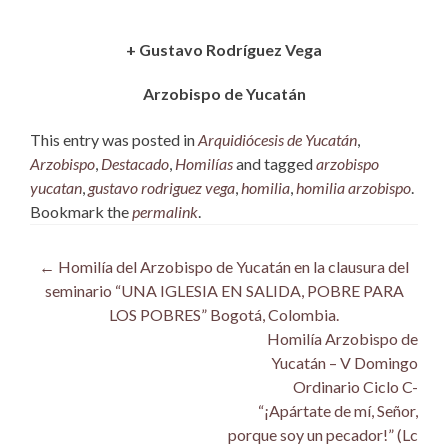
+ Gustavo Rodríguez Vega
Arzobispo de Yucatán
This entry was posted in
Arquidiócesis de Yucatán
,
Arzobispo
,
Destacado
,
Homilías
and tagged
arzobispo
yucatan
,
gustavo rodriguez vega
,
homilia
,
homilia arzobispo
.
Bookmark the
permalink
.
Post
←
Homilía del Arzobispo de Yucatán en la clausura del
seminario “UNA IGLESIA EN SALIDA, POBRE PARA
navigation
LOS POBRES” Bogotá, Colombia.
Homilía Arzobispo de
Yucatán – V Domingo
Ordinario Ciclo C-
“¡Apártate de mí, Señor,
porque soy un pecador!” (Lc