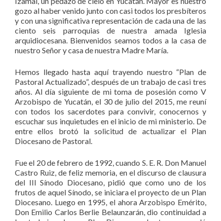
Izamal, un pedazo de cielo en Yucatán. Mayor es nuestro
gozo al haber venido junto con casi todos los presbíteros
y con una significativa representación de cada una de las
ciento seis parroquias de nuestra amada Iglesia
arquidiocesana. Bienvenidos seamos todos a la casa de
nuestro Señor y casa de nuestra Madre María.
Hemos llegado hasta aquí trayendo nuestro “Plan de
Pastoral Actualizado”, después de un trabajo de casi tres
años. Al día siguiente de mi toma de posesión como V
Arzobispo de Yucatán, el 30 de julio del 2015, me reuní
con todos los sacerdotes para convivir, conocernos y
escuchar sus inquietudes en el inicio de mi ministerio. De
entre ellos brotó la solicitud de actualizar el Plan
Diocesano de Pastoral.
Fue el 20 de febrero de 1992, cuando S. E. R. Don Manuel
Castro Ruiz, de feliz memoria, en el discurso de clausura
del III Sínodo Diocesano, pidió que como uno de los
frutos de aquel Sínodo, se iniciara el proyecto de un Plan
Diocesano. Luego en 1995, el ahora Arzobispo Emérito,
Don Emilio Carlos Berlie Belaunzarán, dio continuidad a