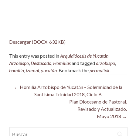
Descargar (DOCX, 632KB)
This entry was posted in
Arquidiócesis de Yucatán
,
Arzobispo
,
Destacado
,
Homilías
and tagged
arzobispo
,
homilia
,
izamal
,
yucatán
. Bookmark the
permalink
.
Post
←
Homilía Arzobispo de Yucatán – Solemnidad de la
Santísima Trinidad 2018, Ciclo B
navigation
Plan Diocesano de Pastoral.
Revisado y Actualizado.
Mayo 2018
→
Buscar: