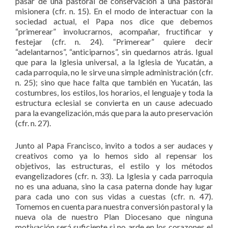
pasar de una pastoral de conservación a una pastoral
misionera (cfr. n. 15). En el modo de interactuar con la
sociedad actual, el Papa nos dice que debemos
“primerear” involucrarnos, acompañar, fructificar y
festejar (cfr. n. 24). “Primerear” quiere decir
“adelantarnos”, “anticiparnos”, sin quedarnos atrás. Igual
que para la Iglesia universal, a la Iglesia de Yucatán, a
cada parroquia, no le sirve una simple administración (cfr.
n. 25); sino que hace falta que también en Yucatán, las
costumbres, los estilos, los horarios, el lenguaje y toda la
estructura eclesial se convierta en un cause adecuado
para la evangelización, más que para la auto preservación
(cfr. n. 27).
Junto al Papa Francisco, invito a todos a ser audaces y
creativos como ya lo hemos sido al repensar los
objetivos, las estructuras, el estilo y los métodos
evangelizadores (cfr. n. 33). La Iglesia y cada parroquia
no es una aduana, sino la casa paterna donde hay lugar
para cada uno con sus vidas a cuestas (cfr. n. 47).
Tomemos en cuenta para nuestra conversión pastoral y la
nueva ola de nuestro Plan Diocesano que ninguna
motivación será suficiente si no arde en los corazones el