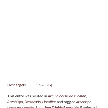
Descargar (DOCX, 576KB)
This entry was posted in
Arquidiócesis de Yucatán
,
Arzobispo
,
Destacado
,
Homilías
and tagged
arzobispo
,
domingo
,
homilia
,
Santisima Trinidad
,
yucatán
. Bookmark