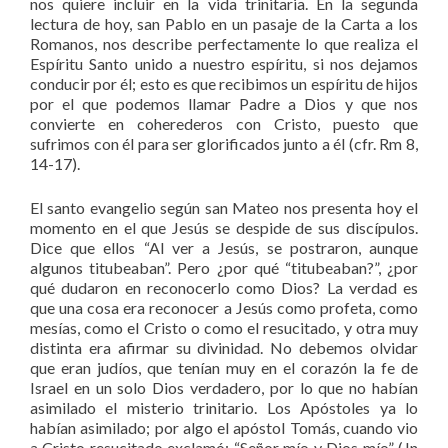
nos quiere incluir en la vida trinitaria. En la segunda
lectura de hoy, san Pablo en un pasaje de la Carta a los
Romanos, nos describe perfectamente lo que realiza el
Espíritu Santo unido a nuestro espíritu, si nos dejamos
conducir por él; esto es que recibimos un espíritu de hijos
por el que podemos llamar Padre a Dios y que nos
convierte en coherederos con Cristo, puesto que
sufrimos con él para ser glorificados junto a él (cfr. Rm 8,
14-17).
El santo evangelio según san Mateo nos presenta hoy el
momento en el que Jesús se despide de sus discípulos.
Dice que ellos “Al ver a Jesús, se postraron, aunque
algunos titubeaban”. Pero ¿por qué “titubeaban?”, ¿por
qué dudaron en reconocerlo como Dios? La verdad es
que una cosa era reconocer a Jesús como profeta, como
mesías, como el Cristo o como el resucitado, y otra muy
distinta era afirmar su divinidad. No debemos olvidar
que eran judíos, que tenían muy en el corazón la fe de
Israel en un solo Dios verdadero, por lo que no habían
asimilado el misterio trinitario. Los Apóstoles ya lo
habían asimilado; por algo el apóstol Tomás, cuando vio
a Cristo resucitado exclamó: “Señor mío y Dios mío” (Jn