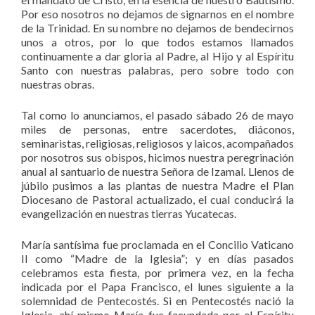
Por eso nosotros no dejamos de signarnos en el nombre
de la Trinidad. En su nombre no dejamos de bendecirnos
unos a otros, por lo que todos estamos llamados
continuamente a dar gloria al Padre, al Hijo y al Espíritu
Santo con nuestras palabras, pero sobre todo con
nuestras obras.
Tal como lo anunciamos, el pasado sábado 26 de mayo
miles de personas, entre sacerdotes, diáconos,
seminaristas, religiosas, religiosos y laicos, acompañados
por nosotros sus obispos, hicimos nuestra peregrinación
anual al santuario de nuestra Señora de Izamal. Llenos de
júbilo pusimos a las plantas de nuestra Madre el Plan
Diocesano de Pastoral actualizado, el cual conducirá la
evangelización en nuestras tierras Yucatecas.
María santísima fue proclamada en el Concilio Vaticano
II como “Madre de la Iglesia”; y en días pasados
celebramos esta fiesta, por primera vez, en la fecha
indicada por el Papa Francisco, el lunes siguiente a la
solemnidad de Pentecostés. Si en Pentecostés nació la
Iglesia, ahí mismo María fue fecundada por el Espíritu