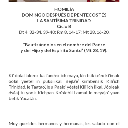
HOMILÍA
DOMINGO DESPUÉS DE PENTECOSTÉS
LA SANTÍSIMA TRINIDAD
Ciclo B
Dt 4, 32-34. 39-40; Rm 8, 14-17; Mt 28, 16-20.
“Bautizándolos en el nombre del Padre
y del Hijo y del Espíritu Santo” (Mt 28, 19).
Ki’ óolal lake’ex ka t’ane’ex ich maya, kin tsik te’ex ki’imak
óolal yéetel in puksi’ikal. Bejla’e’ kiimbensik Kili’ich
Trinidad, le Taatao’, le u Paalo’ yéetel Kili’ich Íikal. Jóoleak
dsáaj tu yook Kichpan Ko’olebil Izamal le meyajo’ yaan
betik Yucatán.
Muy queridos hermanos y hermanas, les saludo con el