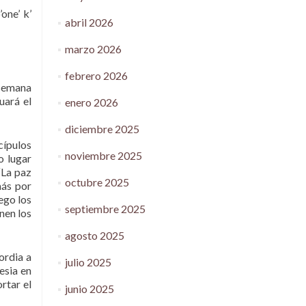
one’ k’
abril 2026
marzo 2026
febrero 2026
 semana
uará el
enero 2026
diciembre 2025
cípulos
noviembre 2025
o lugar
“La paz
octubre 2025
más por
ego los
septiembre 2025
nen los
agosto 2025
ordia a
julio 2025
esia en
rtar el
junio 2025