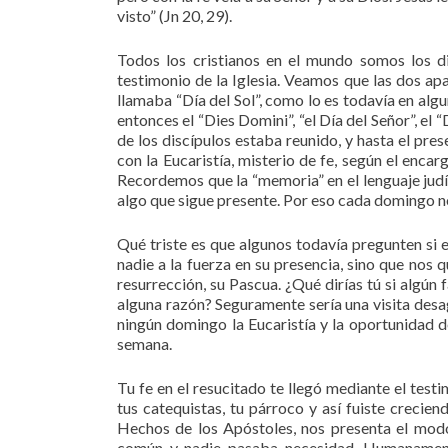
visto” (Jn 20, 29).
Todos los cristianos en el mundo somos los d
testimonio de la Iglesia. Veamos que las dos ap
llamaba “Día del Sol”, como lo es todavía en algu
entonces el “Dies Domini”, “el Día del Señor”, 
de los discípulos estaba reunido, y hasta el p
con la Eucaristía, misterio de fe, según el enca
Recordemos que la “memoria” en el lenguaje judí
algo que sigue presente. Por eso cada domingo no
Qué triste es que algunos todavía pregunten si e
nadie a la fuerza en su presencia, sino que nos
resurrección, su Pascua. ¿Qué dirías tú si algún
alguna razón? Seguramente sería una visita desa
ningún domingo la Eucaristía y la oportunidad de
semana.
Tu fe en el resucitado te llegó mediante el testi
tus catequistas, tu párroco y así fuiste creci
Hechos de los Apóstoles, nos presenta el modo
común y nadie pasaba necesidad. Humanamente