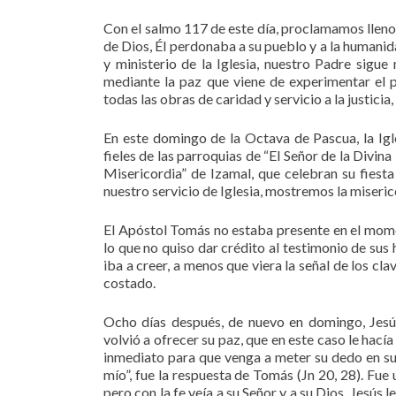
Con el salmo 117 de este día, proclamamos llenos
de Dios, Él perdonaba a su pueblo y a la humanid
y ministerio de la Iglesia, nuestro Padre sigu
mediante la paz que viene de experimentar el 
todas las obras de caridad y servicio a la justicia
En este domingo de la Octava de Pascua, la Igle
fieles de las parroquias de “El Señor de la Divin
Misericordia” de Izamal, que celebran su fiesta
nuestro servicio de Iglesia, mostremos la miseric
El Apóstol Tomás no estaba presente en el mome
lo que no quiso dar crédito al testimonio de sus
iba a creer, a menos que viera la señal de los cl
costado.
Ocho días después, de nuevo en domingo, Jesú
volvió a ofrecer su paz, que en este caso le hací
inmediato para que venga a meter su dedo en su
mío”, fue la respuesta de Tomás (Jn 20, 28). Fue
pero con la fe veía a su Señor y a su Dios. Jesús 