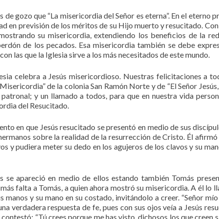
 de gozo que “La misericordia del Señor es eterna”. En el eterno p
ad en previsión de los méritos de su Hijo muerto y resucitado. Con 
e mostrando su misericordia, extendiendo los beneficios de la re
perdón de los pecados. Esa misericordia también se debe expre
, con las que la Iglesia sirve a los más necesitados de este mundo.
sia celebra a Jesús misericordioso. Nuestras felicitaciones a to
a Misericordia” de la colonia San Ramón Norte y de “El Señor Jesús,
 patronal; y un llamado a todos, para que en nuestra vida person
ordia del Resucitado.
nto en que Jesús resucitado se presentó en medio de sus discípul
 hermanos sobre la realidad de la resurrección de Cristo. Él afirmó
avos y pudiera meter su dedo en los agujeros de los clavos y su man
s se apareció en medio de ellos estando también Tomás presen
a más falta a Tomás, a quien ahora mostró su misericordia. A él lo l
s manos y su mano en su costado, invitándolo a creer. “Señor mío
 una verdadera respuesta de fe, pues con sus ojos veía a Jesús resu
le contestó: “Tú crees porque me has visto, dichosos los que creen s