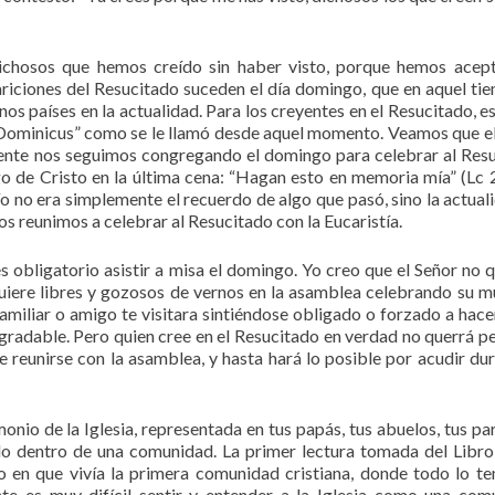
ichosos que hemos creído sin haber visto, porque hemos acep
ariciones del Resucitado suceden el día domingo, que en aquel ti
nos países en la actualidad. Para los creyentes en el Resucitado, e
el “Dominicus” como se le llamó desde aquel momento. Veamos que e
resente nos seguimos congregando el domingo para celebrar al Res
rgo de Cristo en la última cena: “Hagan esto en memoria mía” (Lc 2
o no era simplemente el recuerdo de algo que pasó, sino la actual
s reunimos a celebrar al Resucitado con la Eucaristía.
s obligatorio asistir a misa el domingo. Yo creo que el Señor no q
 quiere libres y gozosos de vernos en la asamblea celebrando su m
 familiar o amigo te visitara sintiéndose obligado o forzado a hace
gradable. Pero quien cree en el Resucitado en verdad no querrá p
 reunirse con la asamblea, y hasta hará lo posible por acudir dur
monio de la Iglesia, representada en tus papás, tus abuelos, tus par
endo dentro de una comunidad. La primer lectura tomada del Libro
 en que vivía la primera comunidad cristiana, donde todo lo te
 es muy difícil sentir y entender a la Iglesia como una com