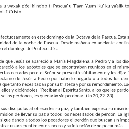
a’ u waxak p’éel kiino’ob ti Pascua’ u T’aan Yuum Ku’ ku ya’alik to’
 ti’ Cristo.
afectuosamente en este domingo de la Octava de la Pascua. Esta
idad de la noche de Pascua. Desde mañana en adelante contin
 en el domingo de Pentecostés.
e que Jesús se apareció a María Magdalena, a Pedro y a los dis
pareció a los apóstoles que se encontraban reunidos en el mism
ertas cerradas pero el Señor se presentó súbitamente y les dijo: 
 reclamo de Jesús a Pedro por haberlo negado o a todos los de
 que tanto necesitaban por su tristeza y por su remordimiento. Lu
ellos y diciéndoles: “Reciban al Espíritu Santo, a los que les perdo
se los perdonen, les quedarán sin perdonar” (Jn 20, 22-23).
sus discípulos al ofrecerles su paz; y también expresa su miseric
a misión de llevar su paz a todos los necesitados de perdón. La Igl
 sigue dando a todos los pecadores el perdón que buscan sin impo
trar un arrepentimiento sincero y su intención de no pecar más.