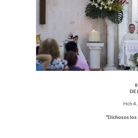
I
DE 
Hch 4, 
“Dichosos los 