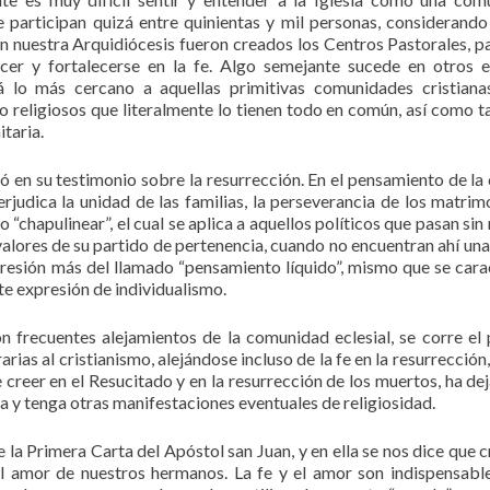
 participan quizá entre quinientas y mil personas, considerando
en nuestra Arquidiócesis fueron creados los Centros Pastorales, p
er y fortalecerse en la fe. Algo semejante sucede en otros 
 lo más cercano a aquellas primitivas comunidades cristiana
 o religiosos que literalmente lo tienen todo en común, así como 
itaria.
 en su testimonio sobre la resurrección. En el pensamiento de la 
rjudica la unidad de las familias, la perseverancia de los matrim
 “chapulinear”, el cual se aplica a aquellos políticos que pasan sin
valores de su partido de pertenencia, cuando no encuentran ahí una
presión más del llamado “pensamiento líquido”, mismo que se cara
rte expresión de individualismo.
on frecuentes alejamientos de la comunidad eclesial, se corre el 
rias al cristianismo, alejándose incluso de la fe en la resurrección,
de creer en el Resucitado y en la resurrección de los muertos, ha de
a y tenga otras manifestaciones eventuales de religiosidad.
 la Primera Carta del Apóstol san Juan, y en ella se nos dice que c
l amor de nuestros hermanos. La fe y el amor son indispensabl