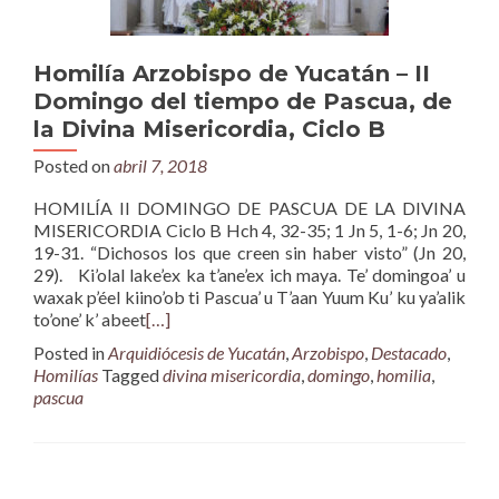
Homilía Arzobispo de Yucatán – II
Domingo del tiempo de Pascua, de
la Divina Misericordia, Ciclo B
Posted on
abril 7, 2018
HOMILÍA II DOMINGO DE PASCUA DE LA DIVINA
MISERICORDIA Ciclo B Hch 4, 32-35; 1 Jn 5, 1-6; Jn 20,
19-31. “Dichosos los que creen sin haber visto” (Jn 20,
29). Ki’olal lake’ex ka t’ane’ex ich maya. Te’ domingoa’ u
waxak p’éel kiino’ob ti Pascua’ u T’aan Yuum Ku’ ku ya’alik
to’one’ k’ abeet
[…]
Posted in
Arquidiócesis de Yucatán
,
Arzobispo
,
Destacado
,
Homilías
Tagged
divina misericordia
,
domingo
,
homilia
,
pascua
Posts