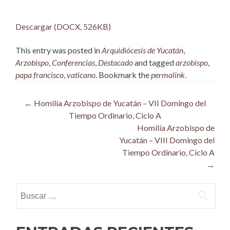
Descargar (DOCX, 526KB)
This entry was posted in
Arquidiócesis de Yucatán
,
Arzobispo
,
Conferencias
,
Destacado
and tagged
arzobispo
,
papa francisco
,
vaticano
. Bookmark the
permalink
.
Post
←
Homilía Arzobispo de Yucatán – VII Domingo del
Tiempo Ordinario, Ciclo A
navigation
Homilía Arzobispo de
Yucatán – VIII Domingo del
Tiempo Ordinario, Ciclo A
→
Buscar: