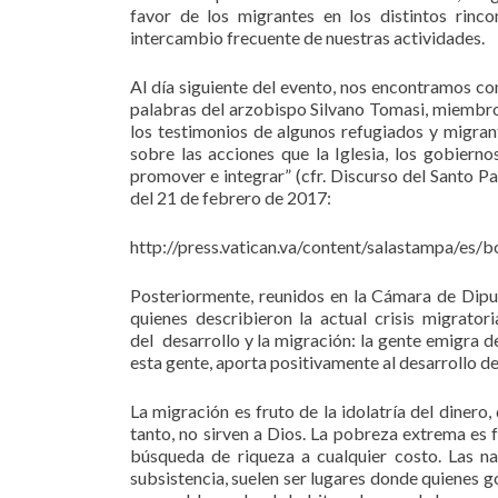
favor de los migrantes en los distintos rin
intercambio frecuente de nuestras actividades.
Al día siguiente del evento, nos encontramos co
palabras del arzobispo Silvano Tomasi, miembro 
los testimonios de algunos refugiados y migran
sobre las acciones que la Iglesia, los gobiern
promover e integrar” (cfr. Discurso del Santo Pa
del 21 de febrero de 2017:
http://press.vatican.va/content/salastampa/es/
Posteriormente, reunidos en la Cámara de Diput
quienes describieron la actual crisis migrato
del desarrollo y la migración: la gente emigra d
esta gente, aporta positivamente al desarrollo de
La migración es fruto de la idolatría del dinero,
tanto, no sirven a Dios. La pobreza extrema es fr
búsqueda de riqueza a cualquier costo. Las 
subsistencia, suelen ser lugares donde quienes