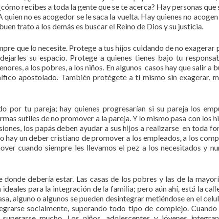
¿cómo recibes a toda la gente que se te acerca? Hay personas que 
 quien no es acogedor se le saca la vuelta. Hay quienes no acogen 
buen trato a los demás es buscar el Reino de Dios y su justicia.
pre que lo necesite. Protege a tus hijos cuidando de no exagerar 
dejarles su espacio. Protege a quienes tienes bajo tu responsab
res, a los pobres, a los niños. En algunos casos hay que salir a b
nífico apostolado. También protégete a ti mismo sin exagerar, m
por tu pareja; hay quienes progresarían si su pareja los emp
mas sutiles de no promover a la pareja. Y lo mismo pasa con los hij
siones, los papás deben ayudar a sus hijos a realizarse en toda fo
do hay un deber cristiano de promover a los empleados, a los com
ver cuando siempre les llevamos el pez a los necesitados y nu
e donde debería estar. Las casas de los pobres y las de la mayorí
deales para la integración de la familia; pero aún ahí, está la cal
asa, alguno o algunos se pueden desintegrar metiéndose en el celul
ntegrarse socialmente, superando todo tipo de complejo. Cuand
 superarse mucho. Los niños, adolescentes y jóvenes integra