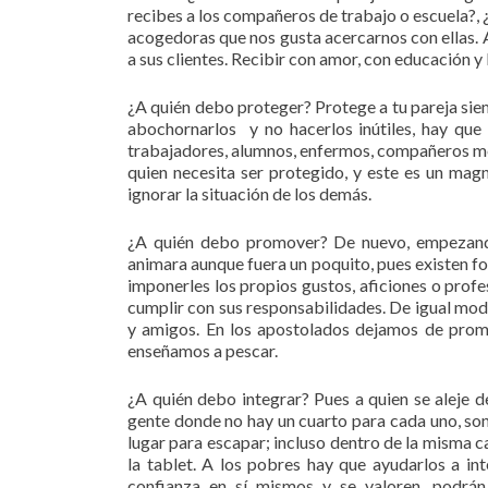
recibes a los compañeros de trabajo o escuela?, 
acogedoras que nos gusta acercarnos con ellas. A
a sus clientes. Recibir con amor, con educación y 
¿A quién debo proteger? Protege a tu pareja siem
abochornarlos y no hacerlos inútiles, hay que 
trabajadores, alumnos, enfermos, compañeros meno
quien necesita ser protegido, y este es un mag
ignorar la situación de los demás.
¿A quién debo promover? De nuevo, empezando 
animara aunque fuera un poquito, pues existen for
imponerles los propios gustos, aficiones o profe
cumplir con sus responsabilidades. De igual mo
y amigos. En los apostolados dejamos de promo
enseñamos a pescar.
¿A quién debo integrar? Pues a quien se aleje d
gente donde no hay un cuarto para cada uno, son i
lugar para escapar; incluso dentro de la misma c
la tablet. A los pobres hay que ayudarlos a i
confianza en sí mismos y se valoren, podrán