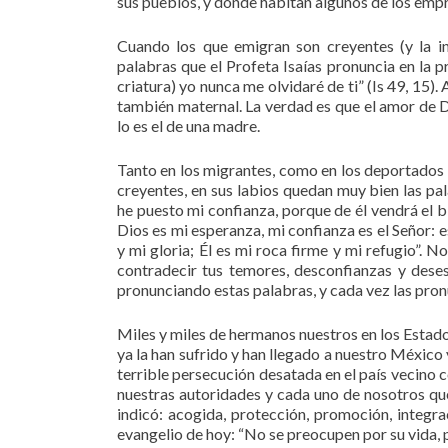
sus pueblos, y donde habitan algunos de los emp
Cuando los que emigran son creyentes (y la in
palabras que el Profeta Isaías pronuncia en la 
criatura) yo nunca me olvidaré de ti” (Is 49, 15
también maternal. La verdad es que el amor de
lo es el de una madre.
Tanto en los migrantes, como en los deportados y
creyentes, en sus labios quedan muy bien las pa
he puesto mi confianza, porque de él vendrá el b
Dios es mi esperanza, mi confianza es el Señor: e
y mi gloria; Él es mi roca firme y mi refugio”. N
contradecir tus temores, desconfianzas y deses
pronunciando estas palabras, y cada vez las pro
Miles y miles de hermanos nuestros en los Estad
ya la han sufrido y han llegado a nuestro México 
terrible persecución desatada en el país vecino 
nuestras autoridades y cada uno de nosotros qu
indicó: acogida, protección, promoción, integr
evangelio de hoy: “No se preocupen por su vida, 