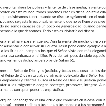
l dinero, también los pobres y la gente de clase media, la gente co
revivir en este mundo; todos podemos caer en dicha idolatría cu
 que quisiéramos tener; cuando se discute agriamente en el mat
a; cuando se gasta irresponsablemente lo que no se tiene o se cree 
uando no somos capaces de un poco de generosidad; cuando perd
ebemos o lo que deseamos. Todo esto es idolatría del dinero.
 para el alma y para el cuerpo. Aún la gente de mucho dinero s
por aumentar o conservar su riqueza. Jesús pone como ejemplo a l
 y a los lirios del campo a los que el Señor viste con más eleganci
er esa confianza en el Dios Providente?, pues dándole espacio 
omo ya hemos dicho, las palabras del Salmo 61.
mero el Reino de Dios y su justicia, y todas esas cosas se les da
a el Reino de Dios en tu trabajo, ofreciéndole cada día al Señor tus
 empleados y clientes. Busca el Reino de Dios y su justicia poni
atar a los migrantes: acoger, proteger, promover, integrar. Au
hermanos con quien ponerlos en práctica.
erquen. Ser acogedor es una virtud que comienza en la casa, con la
a casa?, ¿cómo recibes a tus hijos, a tus papás o a tus hermanos?