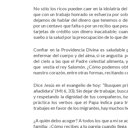
No sólo los ricos pueden caer en la idolatría de
que con un trabajo honrado se esfuerza por sob
dejamos de hablar del dinero que tenemos o del
por un centavo que falta o por un recibo que pes
tarjetas de crédito son dinero inacabable; c
sueño o la salud por la preocupación de lo que d
Confiar en la Providencia Divina es saludable
enfermar del cuerpo y del alma, si se angustia 
del cielo a las que el Padre celestial alimenta,
que vestía el rey Salomón. ¿Cómo podemos obten
nuestro corazón, entre otras formas, recitando c
Dice Jesús en el evangelio de hoy: “Busquen pri
añadidura” (Mt 6, 33). Sin dejar de trabajar, busc
y respetando la dignidad de tus compañeros, tus
práctica los verbos que el Papa indica para tr
trabajes en favor de los migrantes, hay muchos 
¿A quién debo acoger? A todos los que a mí se ac
familia: ¿Cómo recibes a tu pareja cuando llega 