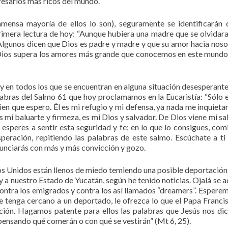
resarios más ricos del mundo.
mensa mayoría de ellos lo son), seguramente se identificarán 
primera lectura de hoy: “Aunque hubiera una madre que se olvidara
). Algunos dicen que Dios es padre y madre y que su amor hacia noso
 Dios supera los amores más grande que conocemos en este mund
 en todos los que se encuentran en alguna situación desesperante,
labras del Salmo 61 que hoy proclamamos en la Eucaristía: “Sólo 
ien que espero. Él es mi refugio y mi defensa, ya nada me inquietar
s mi baluarte y firmeza, es mi Dios y salvador. De Dios viene mi sa
o esperes a sentir esta seguridad y fe; en lo que lo consigues, com
peración, repitiendo las palabras de este salmo. Escúchate a t
nunciarás con más y más convicción y gozo.
os Unidos están llenos de miedo temiendo una posible deportación
y a nuestro Estado de Yucatán, según he tenido noticias. Ojalá se a
contra los emigrados y contra los así llamados “dreamers”. Espere
e tenga cercano a un deportado, le ofrezca lo que el Papa Franci
ación. Hagamos patente para ellos las palabras que Jesús nos dic
pensando qué comerán o con qué se vestirán” (Mt 6, 25).