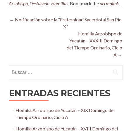
Arzobispo
,
Destacado
,
Homilías
. Bookmark the
permalink
.
Post
←
Notificación sobre la “Fraternidad Sacerdotal San Pío
X”
navigation
Homilía Arzobispo de
Yucatán – XXXIII Domingo
del Tiempo Ordinario, Ciclo
A
→
Buscar:
ENTRADAS RECIENTES
Homilía Arzobispo de Yucatán – XIX Domingo del
Tiempo Ordinario, Ciclo A
Homilía Arzobispo de Yucatán – XVIII Domingo del