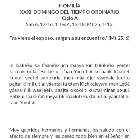
HOMILÍA
XXXII DOMINGO DEL TIEMPO ORDINARIO
Ciclo A
Sab 6, 12-16; 1 Tes 4, 13-18; Mt 25, 1-13.
“Ya viene el esposo, salgan a su encuentro.” (Mt 25, 6)
In láake’ex ka t’aane’ex ich maaya kin tsikike’ex yéetel
ki’imak óolal. Bejlaé u T’aan Yuumtsil ku áalik k’aabet
kuxtal yeetel sabiduria, men máa ójel sáamale je’el u
pajtal kiimil u tial yáantal tu táam Kichkeleyum, men Letié
yáan u íilik waa je’el u p’aajtal oko’ol ti kuxtal minan u xuul.
Patik u láaklo’on meyajtik máalob kuxtal utial yáantal tu
táan Yumtsil.
Muy queridos hermanos y hermanas, les saludo con el
afecto de siempre y les deseo todo bien en el Señor, en