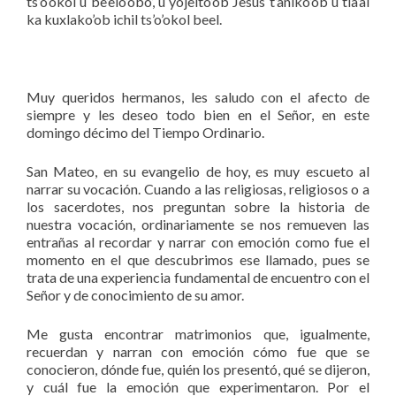
ts’o’okol u be’elo’obo’, u yojelto’ob Jesús t’aniko’ob u tia’al
ka kuxlako’ob ichil ts’o’okol beel.
Muy queridos hermanos, les saludo con el afecto de
siempre y les deseo todo bien en el Señor, en este
domingo décimo del Tiempo Ordinario.
San Mateo, en su evangelio de hoy, es muy escueto al
narrar su vocación. Cuando a las religiosas, religiosos o a
los sacerdotes, nos preguntan sobre la historia de
nuestra vocación, ordinariamente se nos remueven las
entrañas al recordar y narrar con emoción como fue el
momento en el que descubrimos ese llamado, pues se
trata de una experiencia fundamental de encuentro con el
Señor y de conocimiento de su amor.
Me gusta encontrar matrimonios que, igualmente,
recuerdan y narran con emoción cómo fue que se
conocieron, dónde fue, quién los presentó, qué se dijeron,
y cuál fue la emoción que experimentaron. Por el