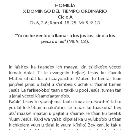
HOMILÍA
X DOMINGO DEL TIEMPO ORDINARIO
Ciclo A
Os 6, 3-6; Rom 4, 18-25; Mt 9, 9-13.
“Yo no he venido a llamar a los justos, sino a los
pecadores” (Mt 9, 13 ).
In la’ak’ex ka t’aane’ex ich maaya, kin tsikike’ex yéetel
kimak óolal. Ti le evangelio bejlae’, Jesús ku t’aanik
Mateo utia’al ka u tsaaypachte. Mateo tu beetaj tuun
junp’eel janal, u tia’al u k’iimbesik uchik u t’aanal tumen
Jesús. Le fariseo’obo’, taan u takik u pool Jesús, tumen tan
u janal yéetel k’aamp’aatano’ob.
Ba’ale’ Jesús tu ya’alaj: ma’ taal u kaax le utso’obo’, tal tu
yo’olal le k’eban maako’obo’. Le ma’ax ku taaskuba’ bey
uts’ maake’, maatan u pajtal u k’aamik le t’aan ku beetik
Yuum Jesús. Kuxi wa ya’ab xiipalal ka u yu’ubo’ob u t’aan
kichkelem yuun u tia’al le yuum k’inilo’. Bey xan, le tak u