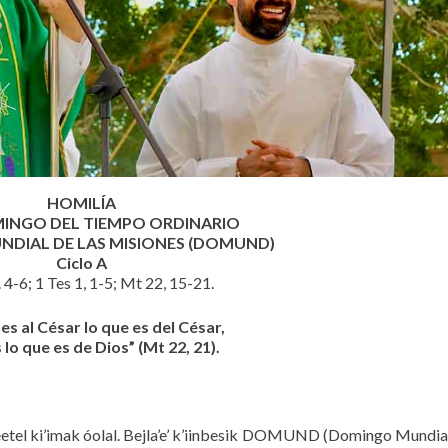
HOMILÍA
MINGO DEL TIEMPO ORDINARIO
DIAL DE LAS MISIONES (DOMUND)
Ciclo A
. 4-6; 1 Tes 1, 1-5; Mt 22, 15-21.
es al César lo que es del César,
 lo que es de Dios” (Mt 22, 21).
x yéetel ki’imak óolal. Bejla’e’ k’iinbesik DOMUND (Domingo Mundial