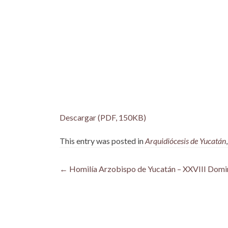
Descargar (PDF, 150KB)
This entry was posted in
Arquidiócesis de Yucatán
Post
←
Homilía Arzobispo de Yucatán – XXVIII Domin
navigation