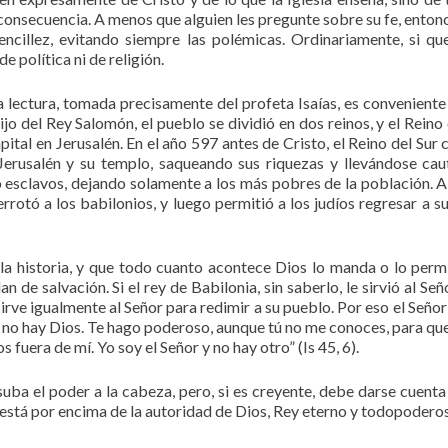
n consecuencia. A menos que alguien les pregunte sobre su fe, enton
encillez, evitando siempre las polémicas. Ordinariamente, si q
e política ni de religión.
 lectura, tomada precisamente del profeta Isaías, es conveniente
ijo del Rey Salomón, el pueblo se dividió en dos reinos, y el Reino 
ital en Jerusalén. En el año 597 antes de Cristo, el Reino del Sur 
Jerusalén y su templo, saqueando sus riquezas y llevándose cau
 esclavos, dejando solamente a los más pobres de la población. Al
rrotó a los babilonios, y luego permitió a los judíos regresar a su
 la historia, y que todo cuanto acontece Dios lo manda o lo perm
 de salvación. Si el rey de Babilonia, sin saberlo, le sirvió al Señ
sirve igualmente al Señor para redimir a su pueblo. Por eso el Señor
 mí no hay Dios. Te hago poderoso, aunque tú no me conoces, para qu
 fuera de mí. Yo soy el Señor y no hay otro” (Is 45, 6).
suba el poder a la cabeza, pero, si es creyente, debe darse cuenta
e está por encima de la autoridad de Dios, Rey eterno y todopodero