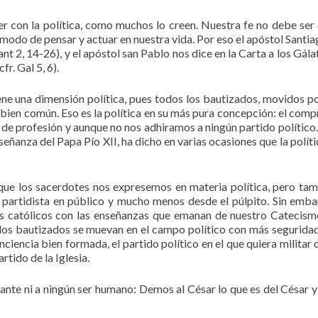
er con la política, como muchos lo creen. Nuestra fe no debe ser 
 modo de pensar y actuar en nuestra vida. Por eso el apóstol Santia
Sant 2, 14-26), y el apóstol san Pablo nos dice en la Carta a los Gál
fr. Gal 5, 6).
iene una dimensión política, pues todos los bautizados, movidos por
ien común. Eso es la política en su más pura concepción: el com
 de profesión y aunque no nos adhiramos a ningún partido político.
eñanza del Papa Pío XII, ha dicho en varias ocasiones que la polític
 que los sacerdotes nos expresemos en materia política, pero tam
ca partidista en público y mucho menos desde el púlpito. Sin emba
 los católicos con las enseñanzas que emanan de nuestro Catecism
, los bautizados se muevan en el campo político con más segurida
ciencia bien formada, el partido político en el que quiera militar o
rtido de la Iglesia.
nte ni a ningún ser humano: Demos al César lo que es del César y