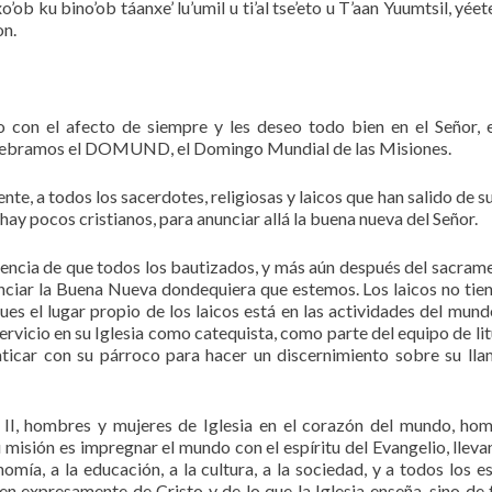
o’ob ku bino’ob táanxe’ lu’umil u ti’al tse’eto u T’aan Yuumtsil, yéet
on.
 con el afecto de siempre y les deseo todo bien en el Señor, 
lebramos el DOMUND, el Domingo Mundial de las Misiones.
e, a todos los sacerdotes, religiosas y laicos que han salido de su
hay pocos cristianos, para anunciar allá la buena nueva del Señor.
iencia de que todos los bautizados, y más aún después del sacram
ciar la Buena Nueva dondequiera que estemos. Los laicos no tie
ues el lugar propio de los laicos está en las actividades del mundo
ervicio en su Iglesia como catequista, como parte del equipo de lit
laticar con su párroco para hacer un discernimiento sobre su ll
o II, hombres y mujeres de Iglesia en el corazón del mundo, ho
u misión es impregnar el mundo con el espíritu del Evangelio, lleva
nomía, a la educación, a la cultura, a la sociedad, y a todos los e
n expresamente de Cristo y de lo que la Iglesia enseña, sino de 