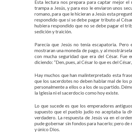
Esta lectura nos prepara para captar mejor el 
trampa a Jesús, y para eso le enviaron unos secu
romano, para que le hicieran a Jesús esta pregunta
respondido que sí se debe pagar tributo al César
hubiera respondido que no se debe pagar el tri
sedición y traición.
Parecía que Jesús no tenía escapatoria. Pero e
mostraran una moneda de pago, y al mostrársela J
con mucha seguridad que era del César. Fue e
diciendo: “Den, pues, al César lo que es del César,
Hay muchos que han malinterpretado esta frase y
que los sacerdotes no deben hablar mal de los p
personalmente a ellos o a los de su partido. Dém
la Iglesia ni el sacerdocio como hoy existe.
Lo que sucede es que los emperadores antiguos 
supuesto que el pueblo judío no aceptaba la di
verdadero. La respuesta de Jesús va en el orde
pude gobernar sin fondos para hacerlo; pero de n
y único Dios.