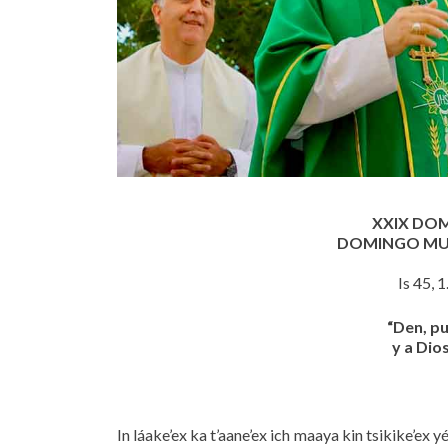
XXIX DO
DOMINGO MUN
Is 45, 1
“Den, pu
y a Dios
In láake’ex ka t’aane’ex ich maaya kin tsikike’e