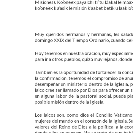
Misiones). Ko’one’ex payalchi ti’ tu láakal le máax
ko’one’ex k’a’asik le misión k’aabet betik u laaklo’
Muy queridos hermanos y hermanas, les saludo
domingo XXIX del Tiempo Ordinario, cuando ce
Hoy tenemos en nuestra oración, muy especialment
para ir a otros pueblos, quizá muy lejanos, donde 
También es la oportunidad de fortalecer la conc
la confirmación, tenemos el compromiso de anun
desempeñar un ministerio dentro de la Iglesia, p
laico cree ser llamado por Dios para ofrecer un s
en alguna labor de la pastoral social, puede p
posible misión dentro de la Iglesia.
Los laicos son, como dice el Concilio Vatican
mujeres del mundo en el corazón de la Iglesia. S
valores del Reino de Dios a la política, a la eco
donde ellos se muevan. No se trata de que hable