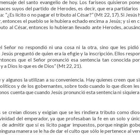
mensaje del santo evangelio de hoy. Los fariseos quisieron pone
aces suyos del partido de Herodes, es decir, que era partidarios 
: “¿Es lícito o no pagar el tributo al César?” (Mt 22, 17). Si Jesús
, entonces el pueblo se le hubiera echado encima a Jesús; y si en 
buto al César, entonces lo hubieran llevado ante Herodes, acusán
l Señor no respondió ni una cosa ni la otra, sino que les pidió
esús preguntó de quien era la efigie y la inscripción. Ellos respo
ntonces que el Señor pronunció esa sentencia tan conocida po
 y a Dios lo que es de Dios” (Mt 22, 21).
 algunos la utilizan a su conveniencia. Hay quienes creen que si
olíticos y de los gobernantes, sobre todo cuando lo que dicen les
onos cuenta que cuando Jesús pronunció esta sentencia ni siquiera 
se creían dioses y exigían que se les rindiera tributo como dios
vinidad del emperador, ya que profesaban la fe en un solo y úni
n de admitir que sí es lícito pagar impuestos, porque ningún gob
inguna manera se le ha de dar el culto que sólo le pertenece al ve