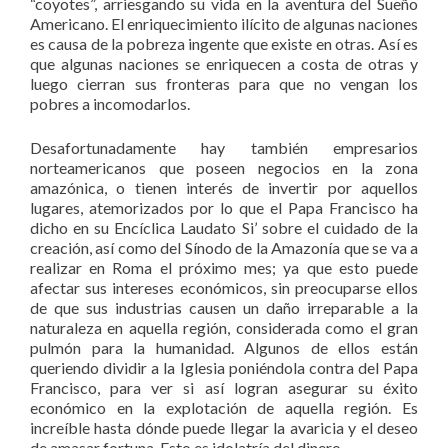
“coyotes”, arriesgando su vida en la aventura del Sueño
Americano. El enriquecimiento ilícito de algunas naciones
es causa de la pobreza ingente que existe en otras. Así es
que algunas naciones se enriquecen a costa de otras y
luego cierran sus fronteras para que no vengan los
pobres a incomodarlos.
Desafortunadamente hay también empresarios
norteamericanos que poseen negocios en la zona
amazónica, o tienen interés de invertir por aquellos
lugares, atemorizados por lo que el Papa Francisco ha
dicho en su Encíclica Laudato Si’ sobre el cuidado de la
creación, así como del Sínodo de la Amazonía que se va a
realizar en Roma el próximo mes; ya que esto puede
afectar sus intereses económicos, sin preocuparse ellos
de que sus industrias causen un daño irreparable a la
naturaleza en aquella región, considerada como el gran
pulmón para la humanidad. Algunos de ellos están
queriendo dividir a la Iglesia poniéndola contra del Papa
Francisco, para ver si así logran asegurar su éxito
económico en la explotación de aquella región. Es
increíble hasta dónde puede llegar la avaricia y el deseo
de amasar fortuna. Esto es idolatría del dinero.