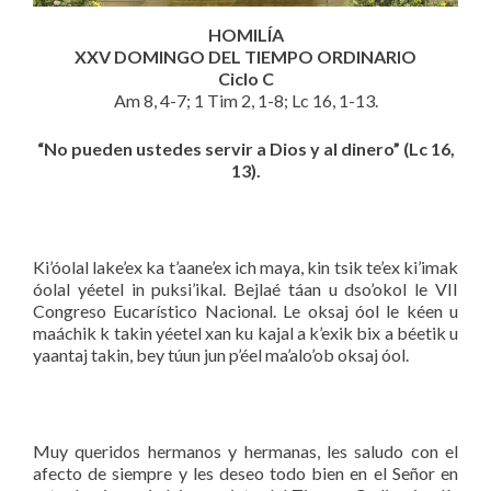
HOMILÍA
XXV DOMINGO DEL TIEMPO ORDINARIO
Ciclo C
Am 8, 4-7; 1 Tim 2, 1-8; Lc 16, 1-13.
“No pueden ustedes servir a Dios y al dinero” (Lc 16,
13).
Ki’óolal lake’ex ka t’aane’ex ich maya, kin tsik te’ex ki’imak
óolal yéetel in puksi’ikal. Bejlaé táan u dso’okol le VII
Congreso Eucarístico Nacional. Le oksaj óol le kéen u
maáchik k takin yéetel xan ku kajal a k’exik bix a béetik u
yaantaj takin, bey túun jun p’éel ma’alo’ob oksaj óol.
Muy queridos hermanos y hermanas, les saludo con el
afecto de siempre y les deseo todo bien en el Señor en